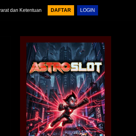
arat dan Ketentuan
DAFTAR
LOGIN