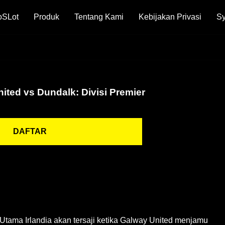
oSLot
Produk
Tentang Kami
Kebijakan Privasi
Sy
ited vs Dundalk: Divisi Premier
DAFTAR
i Utama Irlandia akan tersaji ketika Galway United menjamu