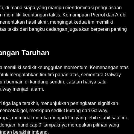
unci, di mana siapa yang mampu mendominasi penguasaan
 memiliki keuntungan taktis. Kemampuan Pierrot dan Arubi
nentukan hasil akhir, mengingat kedua tim memiliki
litas taktis dari bangku cadangan juga akan berperan penting
bangan Taruhan
ya memiliki sedikit keunggulan momentum. Kemenangan atas
ntuk mengalahkan tim-tim papan atas, sementara Galway
un bermain di kandang sendiri, catatan hanya satu
alway menjadi alarm.
tiga laga terakhir, menunjukkan peningkatan signifikan
encetak gol, meskipun sedikit kurang dari Galway,
pa, membuat mereka menjadi tim yang lebih stabil saat ini.
k dengan ‘handicap 0’ tampaknya merupakan pilihan yang
ingan berakhir imbang.