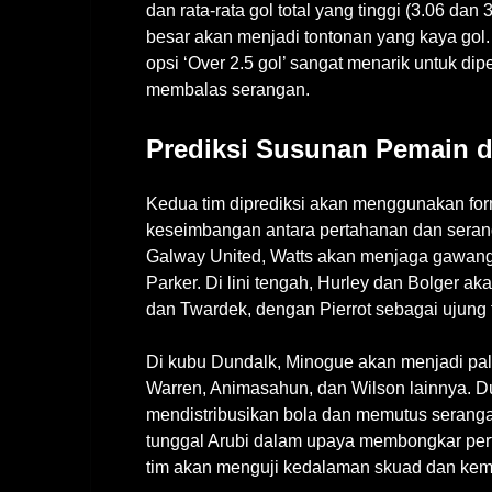
dan rata-rata gol total yang tinggi (3.06 d
besar akan menjadi tontonan yang kaya gol
opsi ‘Over 2.5 gol’ sangat menarik untuk di
membalas serangan.
Prediksi Susunan Pemain d
Kedua tim diprediksi akan menggunakan fo
keseimbangan antara pertahanan dan seran
Galway United, Watts akan menjaga gawang, 
Parker. Di lini tengah, Hurley dan Bolger ak
dan Twardek, dengan Pierrot sebagai ujung
Di kubu Dundalk, Minogue akan menjadi pala
Warren, Animasahun, dan Wilson lainnya. D
mendistribusikan bola dan memutus seranga
tunggal Arubi dalam upaya membongkar per
tim akan menguji kedalaman skuad dan kem