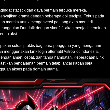
ngingat statistik dan gaya bermain terbuka mereka.
enyajikan drama dengan beberapa gol tercipta. Fokus pada
uan mereka untuk mengonversi peluang akan menjadi
k keunggulan Dundalk dengan skor 2-1 akan menjadi cerminan
enuh aksi.
erupakan solusi praktis bagi para pengguna yang mengalami
 menggunakan Link login alternatif AstroSlot Indonesia,
dengan aman, cepat, dan tanpa hambatan. Keberadaan Link
emastikan pengalaman bermain tetap lancar kapan saja,
angguan akses pada domain utama.