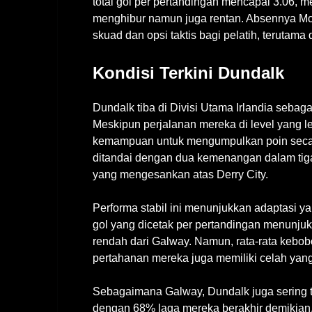
total gol per pertandingan mencapai 3.06,
menghibur namun juga rentan. Absennya M
skuad dan opsi taktis bagi pelatih, terutama 
Kondisi Terkini Dundalk
Dundalk tiba di Divisi Utama Irlandia seba
Meskipun perjalanan mereka di level yang le
kemampuan untuk mengumpulkan poin secara 
ditandai dengan dua kemenangan dalam tig
yang mengesankan atas Derry City.
Performa stabil ini menunjukkan adaptasi yan
gol yang dicetak per pertandingan menunjukk
rendah dari Galway. Namun, rata-rata kebo
pertahanan mereka juga memiliki celah yang
Sebagaimana Galway, Dundalk juga sering te
dengan 68% laga mereka berakhir demikian. R