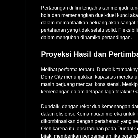
Pertarungan di lini tengah akan menjadi k
bola dan memenangkan duel-duel kunci akan
dalam memanfaatkan peluang akan sangat me
pertahanan yang tidak selalu solid. Fleksibi
dalam mengubah dinamika pertandingan.
Proyeksi Hasil dan Pertim
Melihat performa terbaru, Dundalk tampakn
Derry City menunjukkan kapasitas mereka u
masih berjuang mencari konsistensi. Meskip
kemenangan dalam delapan laga terakhir G
Dundalk, dengan rekor dua kemenangan dari 
dalam efisiensi. Kemampuan mereka untuk m
dikombinasikan dengan pertahanan yang seru
Oleh karena itu, opsi taruhan pada Dundal
bijak, memberikan pengamanan jika pertand