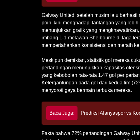
Galway United, setelah musim lalu berhasi
poin, kini menghadapi tantangan yang lebih
menunjukkan grafik yang mengkhawatirkan, 
imbang 1-1 melawan Shelbourne di laga ter
mempertahankan konsistensi dan meraih k
Meskipun demikian, statistik gol mereka cuk
pertandingan menunjukkan kapasitas ofensif
yang kebobolan rata-rata 1.47 gol per pertan
Ketergantungan pada gol dari kedua tim (72
menyoroti gaya bermain terbuka mereka.
Baca Juga:
Prediksi Alanyaspor vs Ko
Fakta bahwa 72% pertandingan Galway United