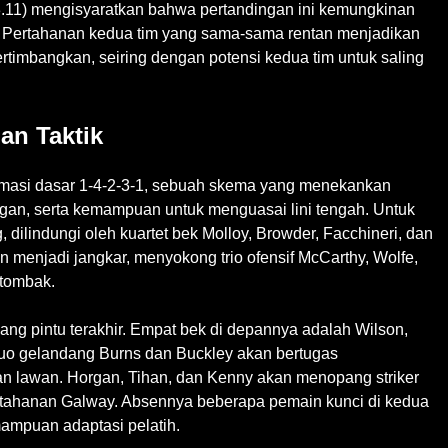
an 3.11) mengisyaratkan bahwa pertandingan ini kemungkinan
. Pertahanan kedua tim yang sama-sama rentan menjadikan
pertimbangkan, seiring dengan potensi kedua tim untuk saling
an Taktik
rmasi dasar 1-4-2-3-1, sebuah skema yang menekankan
gan, serta kemampuan untuk menguasai lini tengah. Untuk
dilindungi oleh kuartet bek Molloy, Browder, Facchineri, dan
an menjadi jangkar, menyokong trio ofensif McCarthy, Wolfe,
 tombak.
ng pintu terakhir. Empat bek di depannya adalah Wilson,
uo gelandang Burns dan Buckley akan bertugas
n lawan. Horgan, Tihan, dan Kenny akan menopang striker
tahanan Galway. Absennya beberapa pemain kunci di kedua
ampuan adaptasi pelatih.