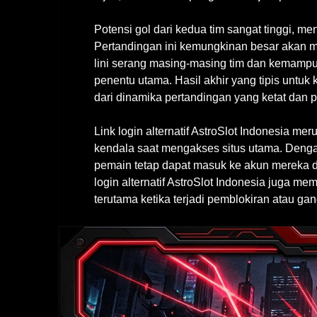
Potensi gol dari kedua tim sangat tinggi, me
Pertandingan ini kemungkinan besar akan m
lini serang masing-masing tim dan kemamp
penentu utama. Hasil akhir yang tipis untu
dari dinamika pertandingan yang ketat dan p
Link login alternatif AstroSlot Indonesia m
kendala saat mengakses situs utama. Dengan
pemain tetap dapat masuk ke akun mereka 
login alternatif AstroSlot Indonesia juga m
terutama ketika terjadi pemblokiran atau g