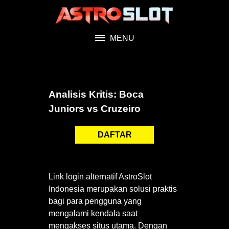
Skip
to
content
MENU
Analisis Kritis: Boca
Juniors vs Cruzeiro
DAFTAR
Link login alternatif AstroSlot
Indonesia merupakan solusi praktis
bagi para pengguna yang
mengalami kendala saat
mengakses situs utama. Dengan