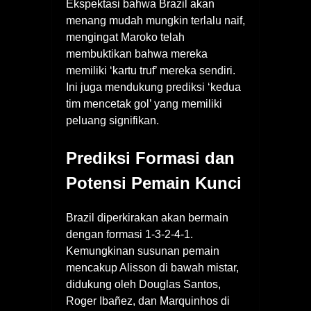
Ekspektasi bahwa Brazil akan
menang mudah mungkin terlalu naif,
mengingat Maroko telah
membuktikan bahwa mereka
memiliki ‘kartu truf’ mereka sendiri.
Ini juga mendukung prediksi ‘kedua
tim mencetak gol’ yang memiliki
peluang signifikan.
Prediksi Formasi dan
Potensi Pemain Kunci
Brazil diperkirakan akan bermain
dengan formasi 1-3-2-4-1.
Kemungkinan susunan pemain
mencakup Alisson di bawah mistar,
didukung oleh Douglas Santos,
Roger Ibañez, dan Marquinhos di