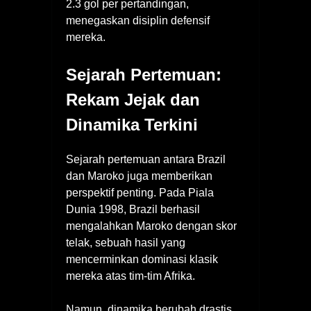
2.3 gol per pertandingan,
menegaskan disiplin defensif
mereka.
Sejarah Pertemuan:
Rekam Jejak dan
Dinamika Terkini
Sejarah pertemuan antara Brazil
dan Maroko juga memberikan
perspektif penting. Pada Piala
Dunia 1998, Brazil berhasil
mengalahkan Maroko dengan skor
telak, sebuah hasil yang
mencerminkan dominasi klasik
mereka atas tim-tim Afrika.
Namun, dinamika berubah drastis