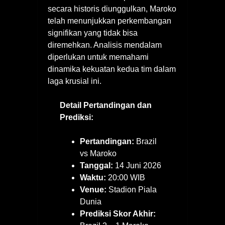
secara historis diunggulkan, Maroko
telah menunjukkan perkembangan
signifikan yang tidak bisa
diremehkan. Analisis mendalam
diperlukan untuk memahami
dinamika kekuatan kedua tim dalam
laga krusial ini.
Detail Pertandingan dan
Prediksi:
Pertandingan:
Brazil
vs Maroko
Tanggal:
14 Juni 2026
Waktu:
20:00 WIB
Venue:
Stadion Piala
Dunia
Prediksi Skor Akhir: