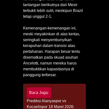
tantangan berikutnya dari Mesir
terbukti lebih sulit, meskipun Brazil
tetap unggul 2-1.
Kemenangan-kemenangan ini,
meski meyakinkan di atas kertas,
seringkali menyembunyikan
kerapuhan dalam transisi atau
pertahanan. Harapan besar tentu
disematkan pada skuad asuhan
Ancelotti, namun mereka harus
membuktikan kapasitasnya di
panggung terbesar.
Baca Juga:
Prediksi Alanyaspor vs
Kocaelispor 18 Maret 2026: