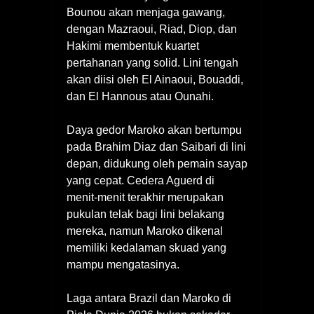
Bounou akan menjaga gawang,
dengan Mazraoui, Riad, Diop, dan
Hakimi membentuk kuartet
pertahanan yang solid. Lini tengah
akan diisi oleh El Ainaoui, Bouaddi,
dan El Hannous atau Ounahi.
Daya gedor Maroko akan bertumpu
pada Brahim Diaz dan Saibari di lini
depan, didukung oleh pemain sayap
yang cepat. Cedera Aguerd di
menit-menit terakhir merupakan
pukulan telak bagi lini belakang
mereka, namun Maroko dikenal
memiliki kedalaman skuad yang
mampu mengatasinya.
Laga antara Brazil dan Maroko di