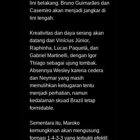
lini belakang. Bruno Guimarães dan
Casemiro akan menjadi jangkar di
lini tengah.
Kreativitas dan daya serang akan
datang dari Vinícius Júnior,
Raphinha, Lucas Paquetá, dan
Gabriel Martinelli, dengan Igor
Thiago sebagai ujung tombak.
Absennya Wesley karena cedera
dan Neymar yang masih
memulihkan kebugaran tentu
menjadi perhatian, namun
kedalaman skuad Brazil tetap
formidable.
Sementara itu, Maroko
kemungkinan akan mengusung
formasi 1-4-3-3 yang terbukti efektif.