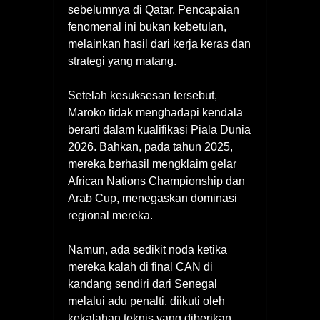
sebelumnya di Qatar. Pencapaian
fenomenal ini bukan kebetulan,
melainkan hasil dari kerja keras dan
strategi yang matang.
Setelah kesuksesan tersebut,
Maroko tidak menghadapi kendala
berarti dalam kualifikasi Piala Dunia
2026. Bahkan, pada tahun 2025,
mereka berhasil mengklaim gelar
African Nations Championship dan
Arab Cup, menegaskan dominasi
regional mereka.
Namun, ada sedikit noda ketika
mereka kalah di final CAN di
kandang sendiri dari Senegal
melalui adu penalti, diikuti oleh
kekalahan teknis yang diberikan