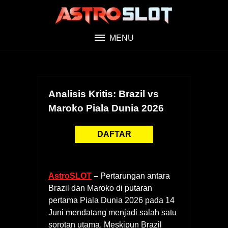
Skip
to
content
MENU
Analisis Kritis: Brazil vs
Maroko Piala Dunia 2026
DAFTAR
AstroSLOT
–
Pertarungan antara
Brazil dan Maroko di putaran
pertama Piala Dunia 2026 pada 14
Juni mendatang menjadi salah satu
sorotan utama. Meskipun Brazil