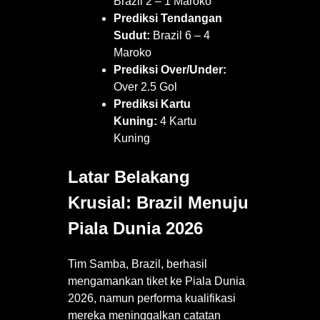
Brazil 2 – 1 Maroko
Prediksi Tendangan
Sudut:
Brazil 6 – 4
Maroko
Prediksi Over/Under:
Over 2.5 Gol
Prediksi Kartu
Kuning:
4 Kartu
Kuning
Latar Belakang
Krusial: Brazil Menuju
Piala Dunia 2026
Tim Samba, Brazil, berhasil
mengamankan tiket ke Piala Dunia
2026, namun performa kualifikasi
mereka meninggalkan catatan