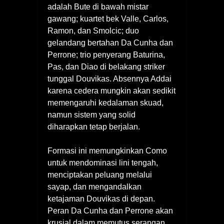
adalah Bute di bawah mistar
gawang; kuartet bek Valle, Carlos,
Ramon, dan Smolcic; duo
gelandang bertahan Da Cunha dan
Perrone; trio penyerang Baturina,
Pas, dan Diao di belakang striker
tunggal Douvikas. Absennya Addai
karena cedera mungkin akan sedikit
memengaruhi kedalaman skuad,
namun sistem yang solid
diharapkan tetap berjalan.
Formasi ini memungkinkan Como
untuk mendominasi lini tengah,
menciptakan peluang melalui
sayap, dan mengandalkan
ketajaman Douvikas di depan.
Peran Da Cunha dan Perrone akan
krusial dalam memutus serangan