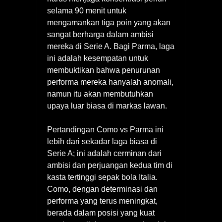
selama 90 menit untuk
mengamankan tiga poin yang akan
sangat berharga dalam ambisi
mereka di Serie A. Bagi Parma, laga
ini adalah kesempatan untuk
membuktikan bahwa penurunan
performa mereka hanyalah anomali,
namun itu akan membutuhkan
upaya luar biasa di markas lawan.
Pertandingan Como vs Parma ini
lebih dari sekadar laga biasa di
Serie A; ini adalah cerminan dari
ambisi dan perjuangan kedua tim di
kasta tertinggi sepak bola Italia.
Como, dengan determinasi dan
performa yang terus meningkat,
berada dalam posisi yang kuat