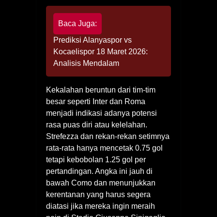
Baca Juga:
Prediksi Alanyaspor vs
Kocaelispor 18 Maret 2026:
Analisis Mendalam
Kekalahan beruntun dari tim-tim
besar seperti Inter dan Roma
menjadi indikasi adanya potensi
rasa puas diri atau kelelahan.
Strefezza dan rekan-rekan setimnya
rata-rata hanya mencetak 0.75 gol
tetapi kebobolan 1.25 gol per
pertandingan. Angka ini jauh di
bawah Como dan menunjukkan
kerentanan yang harus segera
diatasi jika mereka ingin meraih