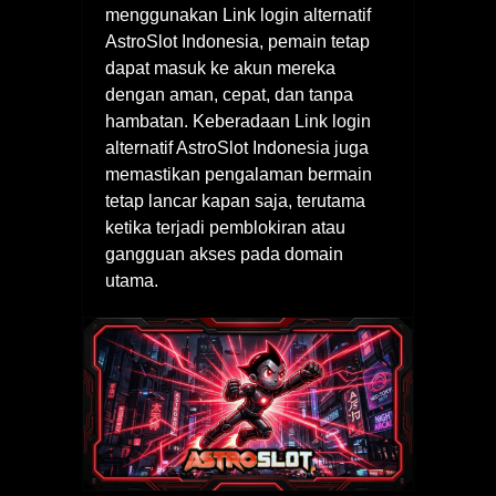
menggunakan Link login alternatif
AstroSlot Indonesia, pemain tetap
dapat masuk ke akun mereka
dengan aman, cepat, dan tanpa
hambatan. Keberadaan Link login
alternatif AstroSlot Indonesia juga
memastikan pengalaman bermain
tetap lancar kapan saja, terutama
ketika terjadi pemblokiran atau
gangguan akses pada domain
utama.