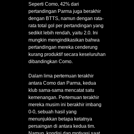
Seperti Como, 42% dari
pertandingan Parma juga berakhir
dengan BTTS, namun dengan rata-
rata total gol per pertandingan yang
sedikit lebih rendah, yaitu 2.0. Ini
mungkin mengindikasikan bahwa
pertandingan mereka cenderung
kurang produktif secara keseluruhan
dibandingkan Como.
Dalam lima pertemuan terakhir
antara Como dan Parma, kedua
klub sama-sama mencatat satu
kemenangan. Pertemuan terakhir
mereka musim ini berakhir imbang
0-0, sebuah hasil yang
menunjukkan betapa ketatnya
persaingan di antara kedua tim.
Namun, kondisi dan motivasi saat