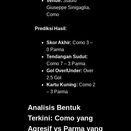
Venue:
Stadio
Giuseppe Sinigaglia,
Como
Prediksi Hasil:
Skor Akhir:
Como 3 –
0 Parma
Tendangan Sudut:
Como 7 – 3 Parma
Gol Over/Under:
Over
2.5 Gol
Kartu Kuning:
Como 2
– 3 Parma
Analisis Bentuk
Terkini: Como yang
Agresif vs Parma yang