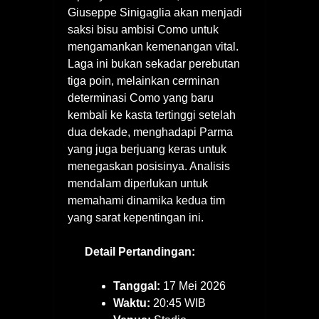
Giuseppe Sinigaglia akan menjadi
saksi bisu ambisi Como untuk
mengamankan kemenangan vital.
Laga ini bukan sekadar perebutan
tiga poin, melainkan cerminan
determinasi Como yang baru
kembali ke kasta tertinggi setelah
dua dekade, menghadapi Parma
yang juga berjuang keras untuk
menegaskan posisinya. Analisis
mendalam diperlukan untuk
memahami dinamika kedua tim
yang sarat kepentingan ini.
Detail Pertandingan:
Tanggal:
17 Mei 2026
Waktu:
20:45 WIB