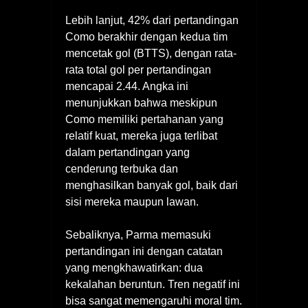
Lebih lanjut, 42% dari pertandingan
Como berakhir dengan kedua tim
mencetak gol (BTTS), dengan rata-
rata total gol per pertandingan
mencapai 2.44. Angka ini
menunjukkan bahwa meskipun
Como memiliki pertahanan yang
relatif kuat, mereka juga terlibat
dalam pertandingan yang
cenderung terbuka dan
menghasilkan banyak gol, baik dari
sisi mereka maupun lawan.
Sebaliknya, Parma memasuki
pertandingan ini dengan catatan
yang mengkhawatirkan: dua
kekalahan beruntun. Tren negatif ini
bisa sangat memengaruhi moral tim.