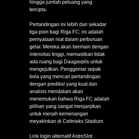
hingga jumlah peluang yang
tercipta.
Pertandingan ini lebih dari sekadar
tiga poin bagi Riga FC; ini adalah
pernyataan niat dalam perburuan
gelar. Mereka akan bermain dengan
intensitas tinggi, memastikan tidak
ada ruang bagi Daugavpils untuk
mengejutkan. Penggemar sepak
bola yang mencari pertandingan
dengan prediksi yang kuat dan
analisis mendalam akan
menemukan bahwa Riga FC adalah
pilihan yang sangat menjanjikan
untuk meraih kemenangan
meyakinkan di Celtnieks Stadium.
Link login alternatif AstroSlot