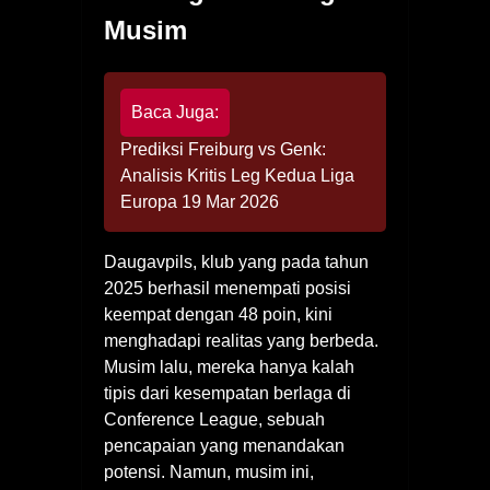
Musim
Baca Juga:
Prediksi Freiburg vs Genk:
Analisis Kritis Leg Kedua Liga
Europa 19 Mar 2026
Daugavpils, klub yang pada tahun
2025 berhasil menempati posisi
keempat dengan 48 poin, kini
menghadapi realitas yang berbeda.
Musim lalu, mereka hanya kalah
tipis dari kesempatan berlaga di
Conference League, sebuah
pencapaian yang menandakan
potensi. Namun, musim ini,