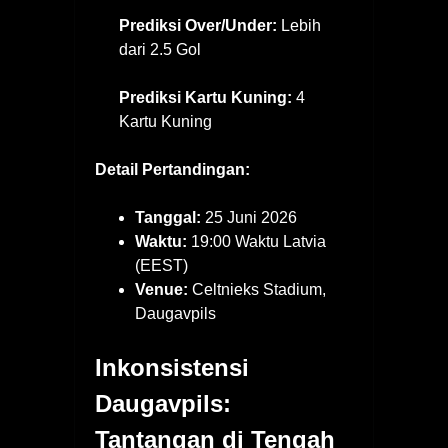
Prediksi Over/Under:
Lebih
dari 2.5 Gol
Prediksi Kartu Kuning:
4
Kartu Kuning
Detail Pertandingan:
Tanggal:
25 Juni 2026
Waktu:
19:00 Waktu Latvia
(EEST)
Venue:
Celtnieks Stadium,
Daugavpils
Inkonsistensi
Daugavpils:
Tantangan di Tengah