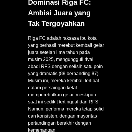
Dominasi Riga FC:
Ambisi Juara yang
Tak Tergoyahkan
Riga FC adalah raksasa ibu kota
yang berhasil merebut kembali gelar
juara setelah lima tahun pada
musim 2025, mengungguli rival
abadi RFS dengan selisih satu poin
yang dramatis (88 berbanding 87).
Musim ini, mereka kembali terlibat
dalam persaingan ketat
memperebutkan gelar, meskipun
saat ini sedikit tertinggal dari RFS.
Namun, performa mereka tetap solid
dan konsisten, dengan mayoritas
pertandingan berakhir dengan
kemenangan.