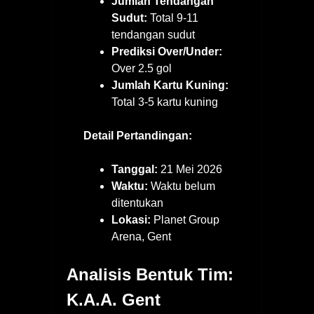
Jumlah Tendangan
Sudut:
Total 9-11
tendangan sudut
Prediksi Over/Under:
Over 2.5 gol
Jumlah Kartu Kuning:
Total 3-5 kartu kuning
Detail Pertandingan:
Tanggal:
21 Mei 2026
Waktu:
Waktu belum
ditentukan
Lokasi:
Planet Group
Arena, Gent
Analisis Bentuk Tim:
K.A.A. Gent