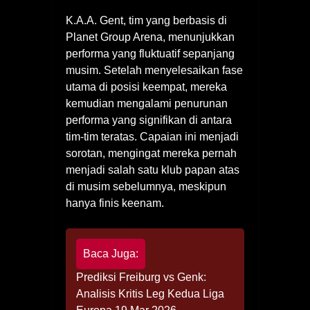
K.A.A. Gent, tim yang berbasis di
Planet Group Arena, menunjukkan
performa yang fluktuatif sepanjang
musim. Setelah menyelesaikan fase
utama di posisi keempat, mereka
kemudian mengalami penurunan
performa yang signifikan di antara
tim-tim teratas. Capaian ini menjadi
sorotan, mengingat mereka pernah
menjadi salah satu klub papan atas
di musim sebelumnya, meskipun
hanya finis keenam.
Baca Juga:
Prediksi Freiburg vs Genk:
Analisis Kritis Leg Kedua Liga