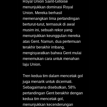
Royal Union Saint-Gilloise
menunjukkan dominasi Royal
Union. Mereka berhasil
memenangkan lima pertandingan
berturut-turut, termasuk di awal
musim ini, sebuah rekor yang
menunjukkan keunggulan mereka
atas Gent. Namun, dua pertemuan
terakhir berakhir imbang,
mengisyaratkan bahwa Gent mulai
menemukan cara untuk menahan
laju Union.
Tren kedua tim dalam mencetak gol
juga menarik untuk dicermati.
Sebagaimana disebutkan, 58%
pertandingan Gent berakhir dengan
kedua tim mencetak gol,
menunjukkan kecenderungan