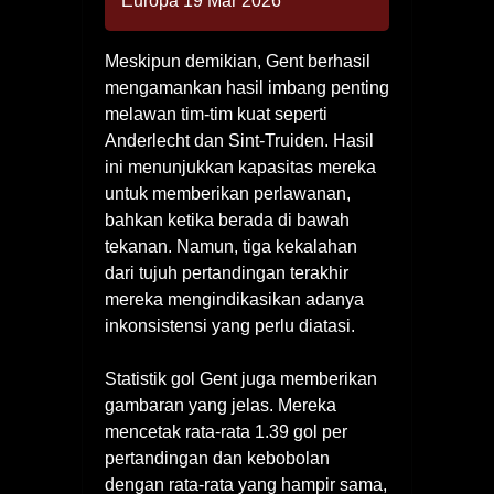
Europa 19 Mar 2026
Meskipun demikian, Gent berhasil
mengamankan hasil imbang penting
melawan tim-tim kuat seperti
Anderlecht dan Sint-Truiden. Hasil
ini menunjukkan kapasitas mereka
untuk memberikan perlawanan,
bahkan ketika berada di bawah
tekanan. Namun, tiga kekalahan
dari tujuh pertandingan terakhir
mereka mengindikasikan adanya
inkonsistensi yang perlu diatasi.
Statistik gol Gent juga memberikan
gambaran yang jelas. Mereka
mencetak rata-rata 1.39 gol per
pertandingan dan kebobolan
dengan rata-rata yang hampir sama,