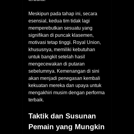
Meskipun pada tahap ini, secara
esensial, kedua tim tidak lagi
memperebutkan sesuatu yang
signifikan di puncak klasemen,
motivasi tetap tinggi. Royal Union,
khususnya, memiliki kebutuhan
untuk bangkit setelah hasil
mengecewakan di putaran
sebelumnya. Kemenangan di sini
akan menjadi penegasan kembali
kekuatan mereka dan upaya untuk
mengakhiri musim dengan performa
terbaik.
Taktik dan Susunan
Pemain yang Mungkin