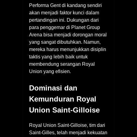
Performa Gent di kandang sendiri
akan menjadi faktor kunci dalam
pertandingan ini. Dukungan dari
para penggemar di Planet Group
Arena bisa menjadi dorongan moral
yang sangat dibutuhkan. Namun,
mereka harus menunjukkan disiplin
taktis yang lebih baik untuk
membendung serangan Royal
Union yang efisien.
Dominasi dan
Kemunduran Royal
Union Saint-Gilloise
Royal Union Saint-Gilloise, tim dari
Saint-Gilles, telah menjadi kekuatan