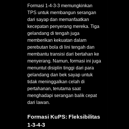
Formasi 1-4-3-3 memungkinkan
TPS untuk membangun serangan
dari sayap dan memanfaatkan
kecepatan penyerang mereka. Tiga
gelandang di tengah juga
memberikan kekuatan dalam
perebutan bola di lini tengah dan
membantu transisi dari bertahan ke
menyerang. Namun, formasi ini juga
menuntut disiplin tinggi dari para
gelandang dan bek sayap untuk
tidak meninggalkan celah di
pertahanan, terutama saat
menghadapi serangan balik cepat
dari lawan.
Formasi KuPS: Fleksibilitas
1-3-4-3