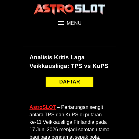
Skip
to
content
MENU
Analisis Kritis Laga
Veikkausliiga: TPS vs KuPS
DAFTAR
AstroSLOT
–
Pertarungan sengit
antara TPS dan KuPS di putaran
ke-11 Veikkausliiga Finlandia pada
17 Juni 2026 menjadi sorotan utama
bagi para pengamat sepak bola.