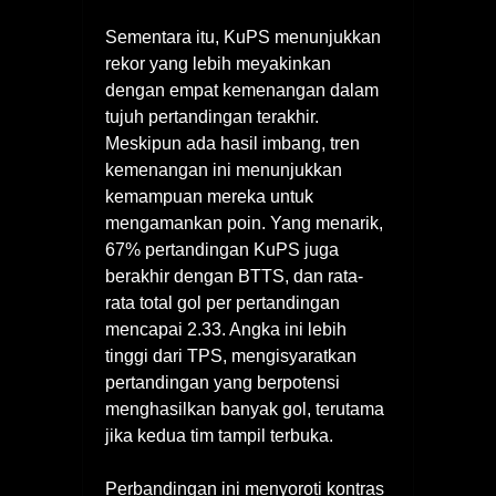
Sementara itu, KuPS menunjukkan
rekor yang lebih meyakinkan
dengan empat kemenangan dalam
tujuh pertandingan terakhir.
Meskipun ada hasil imbang, tren
kemenangan ini menunjukkan
kemampuan mereka untuk
mengamankan poin. Yang menarik,
67% pertandingan KuPS juga
berakhir dengan BTTS, dan rata-
rata total gol per pertandingan
mencapai 2.33. Angka ini lebih
tinggi dari TPS, mengisyaratkan
pertandingan yang berpotensi
menghasilkan banyak gol, terutama
jika kedua tim tampil terbuka.
Perbandingan ini menyoroti kontras