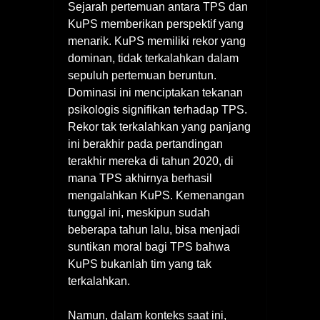
Sejarah pertemuan antara TPS dan
KuPS memberikan perspektif yang
menarik. KuPS memiliki rekor yang
dominan, tidak terkalahkan dalam
sepuluh pertemuan beruntun.
Dominasi ini menciptakan tekanan
psikologis signifikan terhadap TPS.
Rekor tak terkalahkan yang panjang
ini berakhir pada pertandingan
terakhir mereka di tahun 2020, di
mana TPS akhirnya berhasil
mengalahkan KuPS. Kemenangan
tunggal ini, meskipun sudah
beberapa tahun lalu, bisa menjadi
suntikan moral bagi TPS bahwa
KuPS bukanlah tim yang tak
terkalahkan.
Namun, dalam konteks saat ini,