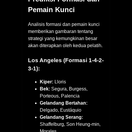
Pemain Kunci
Analisis formasi dan pemain kunci
memberikan gambaran tentang
strategi yang kemungkinan besar
akan diterapkan oleh kedua pelatih.
Los Angeles (Formasi 1-4-2-
3-1):
Kiper:
Lloris
Bek:
Segura, Burgess,
Porteous, Palencia
Gelandang Bertahan:
Delgado, Eustáquio
Gelandang Serang:
Shaffelburg, Son Heung-min,
Morales