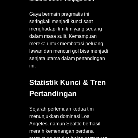
Gaya bermain pragmatis ini
seringkali menjadi kunci saat
menghadapi tim-tim yang sedang
dalam masa sulit. Kemampuan
mereka untuk membatasi peluang
lawan dan mencuri gol bisa menjadi
senjata utama dalam pertandingan
ini.
Statistik Kunci & Tren
Pertandingan
Sejarah pertemuan kedua tim
menunjukkan dominasi Los
Angeles, namun Seattle berhasil
meraih kemenangan perdana