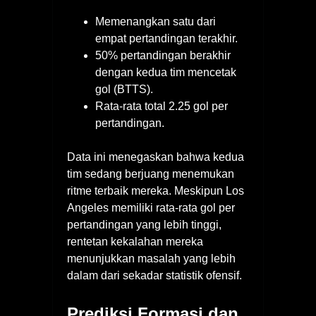
Memenangkan satu dari
empat pertandingan terakhir.
50% pertandingan berakhir
dengan kedua tim mencetak
gol (BTTS).
Rata-rata total 2.25 gol per
pertandingan.
Data ini menegaskan bahwa kedua
tim sedang berjuang menemukan
ritme terbaik mereka. Meskipun Los
Angeles memiliki rata-rata gol per
pertandingan yang lebih tinggi,
rentetan kekalahan mereka
menunjukkan masalah yang lebih
dalam dari sekadar statistik ofensif.
Prediksi Formasi dan