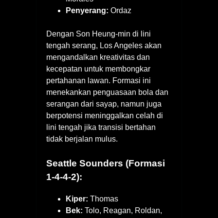
Penyerang:
Ordaz
Dengan Son Heung-min di lini
tengah serang, Los Angeles akan
mengandalkan kreativitas dan
kecepatan untuk membongkar
pertahanan lawan. Formasi ini
menekankan penguasaan bola dan
serangan dari sayap, namun juga
berpotensi meninggalkan celah di
lini tengah jika transisi bertahan
tidak berjalan mulus.
Seattle Sounders (Formasi
1-4-4-2):
Kiper:
Thomas
Bek:
Tolo, Reagan, Roldan,