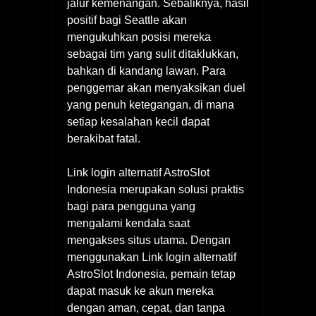
jalur kemenangan. Sebaliknya, hasil
positif bagi Seattle akan
mengukuhkan posisi mereka
sebagai tim yang sulit ditaklukkan,
bahkan di kandang lawan. Para
penggemar akan menyaksikan duel
yang penuh ketegangan, di mana
setiap kesalahan kecil dapat
berakibat fatal.
Link login alternatif AstroSlot
Indonesia merupakan solusi praktis
bagi para pengguna yang
mengalami kendala saat
mengakses situs utama. Dengan
menggunakan Link login alternatif
AstroSlot Indonesia, pemain tetap
dapat masuk ke akun mereka
dengan aman, cepat, dan tanpa