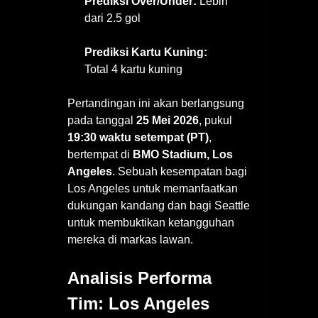
Prediksi Over/Under:
Lebih
dari 2.5 gol
Prediksi Kartu Kuning:
Total 4 kartu kuning
Pertandingan ini akan berlangsung
pada tanggal
25 Mei 2026
, pukul
19:30 waktu setempat (PT)
,
bertempat di
BMO Stadium, Los
Angeles
. Sebuah kesempatan bagi
Los Angeles untuk memanfaatkan
dukungan kandang dan bagi Seattle
untuk membuktikan ketangguhan
mereka di markas lawan.
Analisis Performa
Tim: Los Angeles