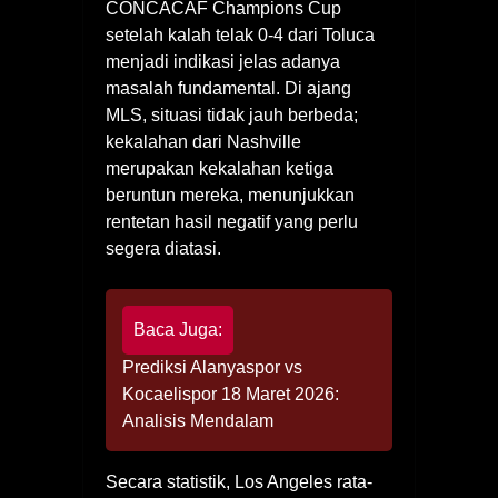
CONCACAF Champions Cup
setelah kalah telak 0-4 dari Toluca
menjadi indikasi jelas adanya
masalah fundamental. Di ajang
MLS, situasi tidak jauh berbeda;
kekalahan dari Nashville
merupakan kekalahan ketiga
beruntun mereka, menunjukkan
rentetan hasil negatif yang perlu
segera diatasi.
Baca Juga:
Prediksi Alanyaspor vs
Kocaelispor 18 Maret 2026:
Analisis Mendalam
Secara statistik, Los Angeles rata-