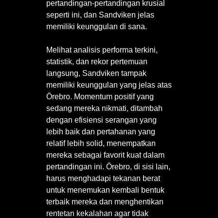
pertandingan-pertandingan krusial
seperti ini, dan Sandviken jelas
memiliki keunggulan di sana.
Melihat analisis performa terkini,
statistik, dan rekor pertemuan
langsung, Sandviken tampak
memiliki keunggulan yang jelas atas
Örebro. Momentum positif yang
sedang mereka nikmati, ditambah
dengan efisiensi serangan yang
lebih baik dan pertahanan yang
relatif lebih solid, menempatkan
mereka sebagai favorit kuat dalam
pertandingan ini. Örebro, di sisi lain,
harus menghadapi tekanan berat
untuk menemukan kembali bentuk
terbaik mereka dan menghentikan
rentetan kekalahan agar tidak