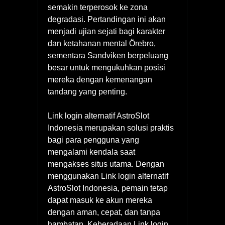
semakin terperosok ke zona
degradasi. Pertandingan ini akan
menjadi ujian sejati bagi karakter
dan ketahanan mental Örebro,
sementara Sandviken berpeluang
besar untuk mengukuhkan posisi
mereka dengan kemenangan
tandang yang penting.
Link login alternatif AstroSlot
Indonesia merupakan solusi praktis
bagi para pengguna yang
mengalami kendala saat
mengakses situs utama. Dengan
menggunakan Link login alternatif
AstroSlot Indonesia, pemain tetap
dapat masuk ke akun mereka
dengan aman, cepat, dan tanpa
hambatan. Keberadaan Link login