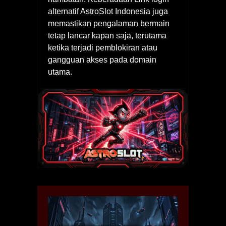
alternatif AstroSlot Indonesia juga
memastikan pengalaman bermain
tetap lancar kapan saja, terutama
ketika terjadi pemblokiran atau
gangguan akses pada domain
utama.
Navigasi
pos