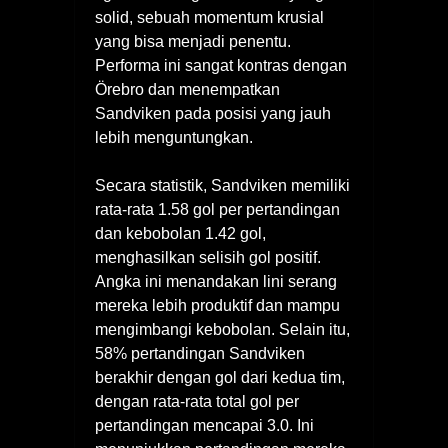
solid, sebuah momentum krusial
yang bisa menjadi penentu.
Performa ini sangat kontras dengan
Örebro dan menempatkan
Sandviken pada posisi yang jauh
lebih menguntungkan.
Secara statistik, Sandviken memiliki
rata-rata 1.58 gol per pertandingan
dan kebobolan 1.42 gol,
menghasilkan selisih gol positif.
Angka ini menandakan lini serang
mereka lebih produktif dan mampu
mengimbangi kebobolan. Selain itu,
58% pertandingan Sandviken
berakhir dengan gol dari kedua tim,
dengan rata-rata total gol per
pertandingan mencapai 3.0. Ini