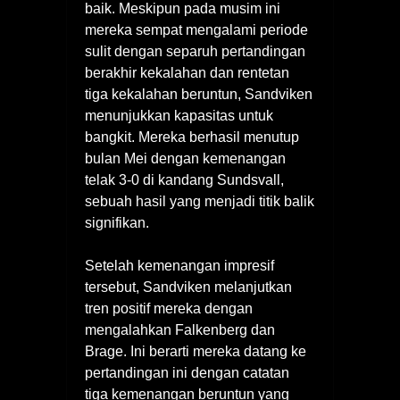
baik. Meskipun pada musim ini
mereka sempat mengalami periode
sulit dengan separuh pertandingan
berakhir kekalahan dan rentetan
tiga kekalahan beruntun, Sandviken
menunjukkan kapasitas untuk
bangkit. Mereka berhasil menutup
bulan Mei dengan kemenangan
telak 3-0 di kandang Sundsvall,
sebuah hasil yang menjadi titik balik
signifikan.
Setelah kemenangan impresif
tersebut, Sandviken melanjutkan
tren positif mereka dengan
mengalahkan Falkenberg dan
Brage. Ini berarti mereka datang ke
pertandingan ini dengan catatan
tiga kemenangan beruntun yang