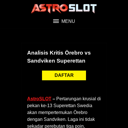
Skip
to
content
MENU
Analisis Kritis Örebro vs
Sandviken Superettan
DAFTAR
AstroSLOT
–
Pertarungan krusial di
pekan ke-13 Superettan Swedia
akan mempertemukan Örebro
dengan Sandviken. Laga ini tidak
sekadar perebutan tiga poin,