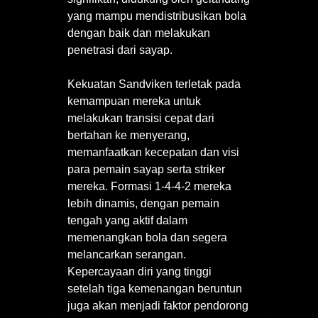
yang mampu mendistribusikan bola
dengan baik dan melakukan
penetrasi dari sayap.
Kekuatan Sandviken terletak pada
kemampuan mereka untuk
melakukan transisi cepat dari
bertahan ke menyerang,
memanfaatkan kecepatan dan visi
para pemain sayap serta striker
mereka. Formasi 1-4-4-2 mereka
lebih dinamis, dengan pemain
tengah yang aktif dalam
memenangkan bola dan segera
melancarkan serangan.
Kepercayaan diri yang tinggi
setelah tiga kemenangan beruntun
juga akan menjadi faktor pendorong