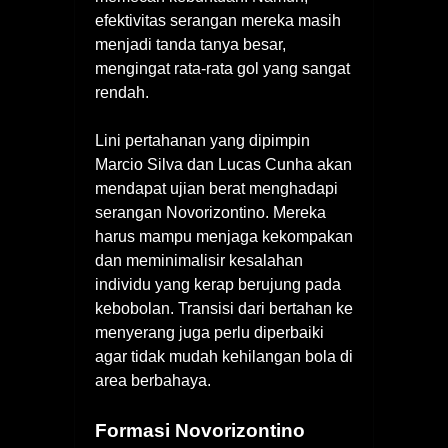
efektivitas serangan mereka masih
menjadi tanda tanya besar,
mengingat rata-rata gol yang sangat
rendah.
Lini pertahanan yang dipimpin
Marcio Silva dan Lucas Cunha akan
mendapat ujian berat menghadapi
serangan Novorizontino. Mereka
harus mampu menjaga kekompakan
dan meminimalisir kesalahan
individu yang kerap berujung pada
kebobolan. Transisi dari bertahan ke
menyerang juga perlu diperbaiki
agar tidak mudah kehilangan bola di
area berbahaya.
Formasi Novorizontino