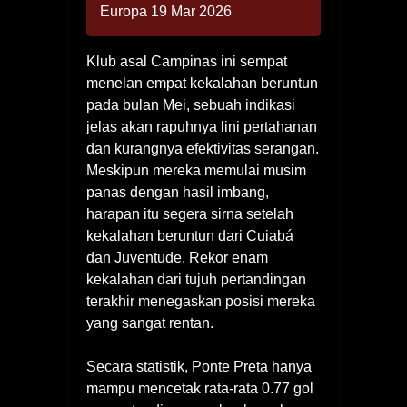
Europa 19 Mar 2026
Klub asal Campinas ini sempat
menelan empat kekalahan beruntun
pada bulan Mei, sebuah indikasi
jelas akan rapuhnya lini pertahanan
dan kurangnya efektivitas serangan.
Meskipun mereka memulai musim
panas dengan hasil imbang,
harapan itu segera sirna setelah
kekalahan beruntun dari Cuiabá
dan Juventude. Rekor enam
kekalahan dari tujuh pertandingan
terakhir menegaskan posisi mereka
yang sangat rentan.
Secara statistik, Ponte Preta hanya
mampu mencetak rata-rata 0.77 gol