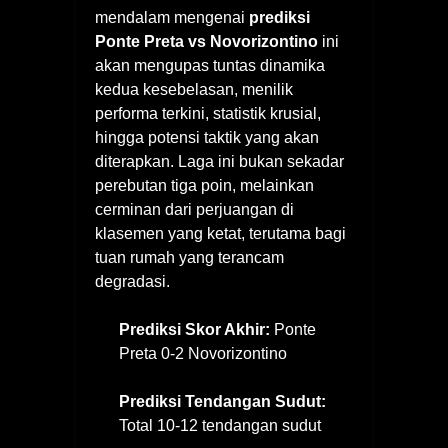
mendalam mengenai
prediksi
Ponte Preta vs Novorizontino
ini
akan mengupas tuntas dinamika
kedua kesebelasan, menilik
performa terkini, statistik krusial,
hingga potensi taktik yang akan
diterapkan. Laga ini bukan sekadar
perebutan tiga poin, melainkan
cerminan dari perjuangan di
klasemen yang ketat, terutama bagi
tuan rumah yang terancam
degradasi.
Prediksi Skor Akhir:
Ponte
Preta 0-2 Novorizontino
Prediksi Tendangan Sudut:
Total 10-12 tendangan sudut