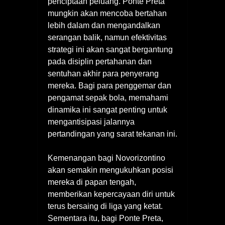
penciptaan peluang. Ponte Preta
mungkin akan mencoba bertahan
lebih dalam dan mengandalkan
serangan balik, namun efektivitas
strategi ini akan sangat bergantung
pada disiplin pertahanan dan
sentuhan akhir para penyerang
mereka. Bagi para penggemar dan
pengamat sepak bola, memahami
dinamika ini sangat penting untuk
mengantisipasi jalannya
pertandingan yang sarat tekanan ini.
Kemenangan bagi Novorizontino
akan semakin mengukuhkan posisi
mereka di papan tengah,
memberikan kepercayaan diri untuk
terus bersaing di liga yang ketat.
Sementara itu, bagi Ponte Preta,