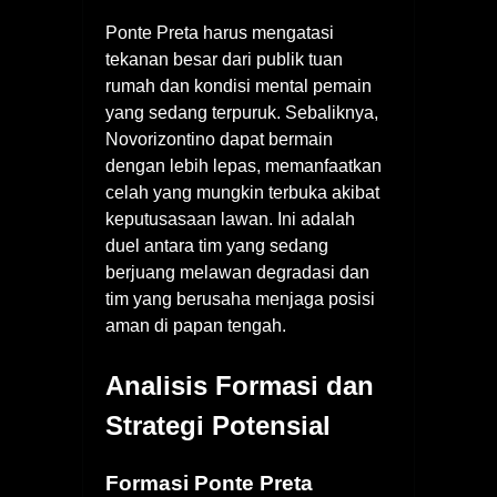
Ponte Preta harus mengatasi
tekanan besar dari publik tuan
rumah dan kondisi mental pemain
yang sedang terpuruk. Sebaliknya,
Novorizontino dapat bermain
dengan lebih lepas, memanfaatkan
celah yang mungkin terbuka akibat
keputusasaan lawan. Ini adalah
duel antara tim yang sedang
berjuang melawan degradasi dan
tim yang berusaha menjaga posisi
aman di papan tengah.
Analisis Formasi dan
Strategi Potensial
Formasi Ponte Preta