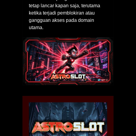
tetap lancar kapan saja, terutama
ketika terjadi pemblokiran atau
gangguan akses pada domain
utama.
Navigasi
pos