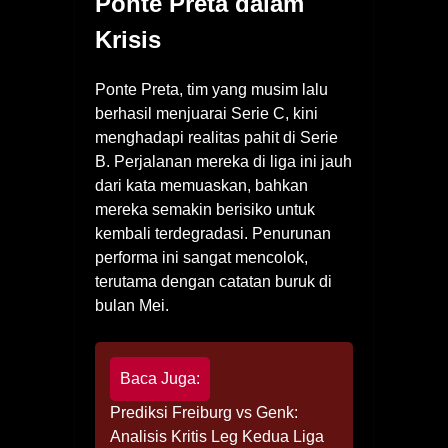
Ponte Preta dalam
Krisis
Ponte Preta, tim yang musim lalu
berhasil menjuarai Serie C, kini
menghadapi realitas pahit di Serie
B. Perjalanan mereka di liga ini jauh
dari kata memuaskan, bahkan
mereka semakin berisiko untuk
kembali terdegradasi. Penurunan
performa ini sangat mencolok,
terutama dengan catatan buruk di
bulan Mei.
Baca Juga:
Prediksi Freiburg vs Genk:
Analisis Kritis Leg Kedua Liga