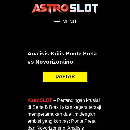
Skip
to
content
MENU
Analisis Kritis Ponte Preta
vs Novorizontino
DAFTAR
AstroSLOT
–
Pertandingan krusial
di Serie B Brasil akan segera tersaji,
mempertemukan dua tim dengan
ambisi yang kontras: Ponte Preta
dan Novorizontino. Analisis