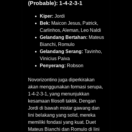
(Probable): 1-4-2-3-1
Kiper:
Jordi
Bek:
Maicon Jesus, Patrick,
Carlinhos, Aleman, Leo Naldi
Gelandang Bertahan:
Mateus
Bianchi, Romulo
Gelandang Serang:
Tavinho,
Vinicius Paiva
Penyerang:
Robson
Novorizontino juga diperkirakan
akan menggunakan formasi serupa,
1-4-2-3-1, yang menunjukkan
kesamaan filosofi taktik. Dengan
Jordi di bawah mistar gawang dan
lini belakang yang solid, mereka
memiliki fondasi yang kuat. Duet
Mateus Bianchi dan Romulo di lini