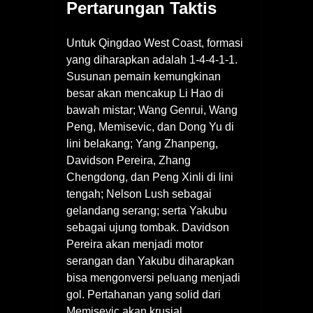
Pertarungan Taktis
Untuk Qingdao West Coast, formasi
yang diharapkan adalah 1-4-4-1-1.
Susunan pemain kemungkinan
besar akan mencakup Li Hao di
bawah mistar; Wang Genrui, Wang
Peng, Memisevic, dan Dong Yu di
lini belakang; Yang Zhanpeng,
Davidson Pereira, Zhang
Chengdong, dan Peng Xinli di lini
tengah; Nelson Lush sebagai
gelandang serang; serta Yakubu
sebagai ujung tombak. Davidson
Pereira akan menjadi motor
serangan dan Yakubu diharapkan
bisa mengonversi peluang menjadi
gol. Pertahanan yang solid dari
Memisevic akan krusial.