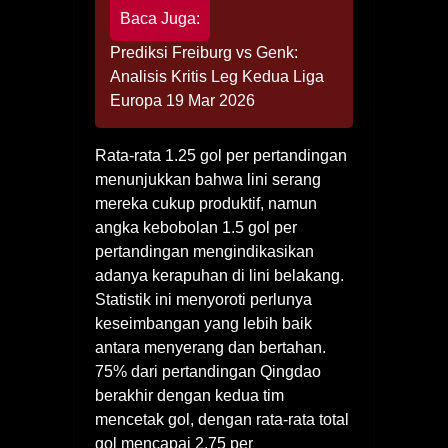
Baca Juga:
Prediksi Freiburg vs Genk:
Analisis Kritis Leg Kedua Liga
Europa 19 Mar 2026
Rata-rata 1.25 gol per pertandingan
menunjukkan bahwa lini serang
mereka cukup produktif, namun
angka kebobolan 1.5 gol per
pertandingan mengindikasikan
adanya kerapuhan di lini belakang.
Statistik ini menyoroti perlunya
keseimbangan yang lebih baik
antara menyerang dan bertahan.
75% dari pertandingan Qingdao
berakhir dengan kedua tim
mencetak gol, dengan rata-rata total
gol mencapai 2.75 per