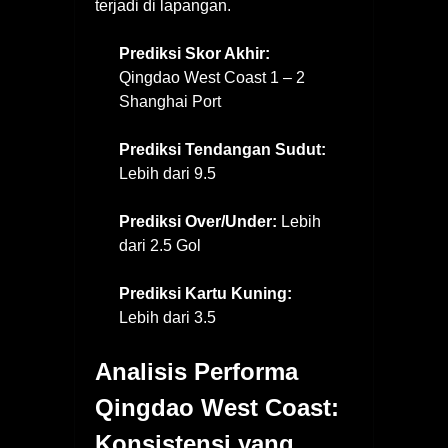
terjadi di lapangan.
Prediksi Skor Akhir:
Qingdao West Coast 1 – 2
Shanghai Port
Prediksi Tendangan Sudut:
Lebih dari 9.5
Prediksi Over/Under:
Lebih
dari 2.5 Gol
Prediksi Kartu Kuning:
Lebih dari 3.5
Analisis Performa
Qingdao West Coast:
Konsistensi yang