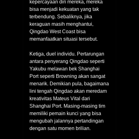
kepercayaan diri mereka, mereka
bisa menjadi kekuatan yang tak
terbendung. Sebaliknya, jika
keraguan masih menghantui,
Qingdao West Coast bisa
memanfaatkan situasi tersebut.
Ketiga, duel individu. Pertarungan
antara penyerang Qingdao seperti
Yakubu melawan bek Shanghai
Port seperti Browning akan sangat
menarik. Demikian pula, bagaimana
lini tengah Qingdao akan meredam
kreativitas Mateus Vital dari
Shanghai Port. Masing-masing tim
memiliki pemain kunci yang bisa
mengubah jalannya pertandingan
dengan satu momen brilian.