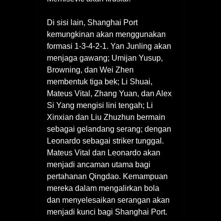
Di sisi lain, Shanghai Port
kemungkinan akan menggunakan
formasi 1-3-4-2-1. Yan Junling akan
menjaga gawang; Umijan Yusup,
Browning, dan Wei Zhen
membentuk tiga bek; Li Shuai,
Mateus Vital, Zhang Yuan, dan Alex
Si Yang mengisi lini tengah; Li
Xinxian dan Liu Zhuzhun bermain
sebagai gelandang serang; dengan
Leonardo sebagai striker tunggal.
Mateus Vital dan Leonardo akan
menjadi ancaman utama bagi
pertahanan Qingdao. Kemampuan
mereka dalam mengalirkan bola
dan menyelesaikan serangan akan
menjadi kunci bagi Shanghai Port.