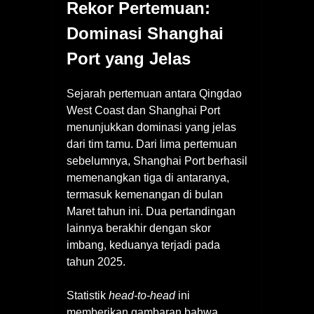
Rekor Pertemuan:
Dominasi Shanghai
Port yang Jelas
Sejarah pertemuan antara Qingdao
West Coast dan Shanghai Port
menunjukkan dominasi yang jelas
dari tim tamu. Dari lima pertemuan
sebelumnya, Shanghai Port berhasil
memenangkan tiga di antaranya,
termasuk kemenangan di bulan
Maret tahun ini. Dua pertandingan
lainnya berakhir dengan skor
imbang, keduanya terjadi pada
tahun 2025.
Statistik
head-to-head
ini
memberikan gambaran bahwa