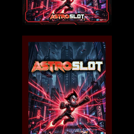
Navigasi
pos