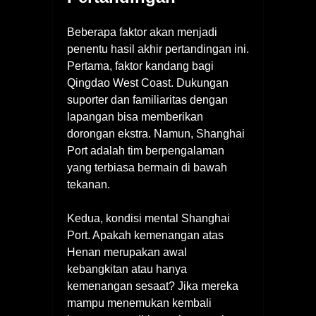
Beberapa faktor akan menjadi
penentu hasil akhir pertandingan ini.
Pertama, faktor kandang bagi
Qingdao West Coast. Dukungan
suporter dan familiaritas dengan
lapangan bisa memberikan
dorongan ekstra. Namun, Shanghai
Port adalah tim berpengalaman
yang terbiasa bermain di bawah
tekanan.
Kedua, kondisi mental Shanghai
Port. Apakah kemenangan atas
Henan merupakan awal
kebangkitan atau hanya
kemenangan sesaat? Jika mereka
mampu menemukan kembali