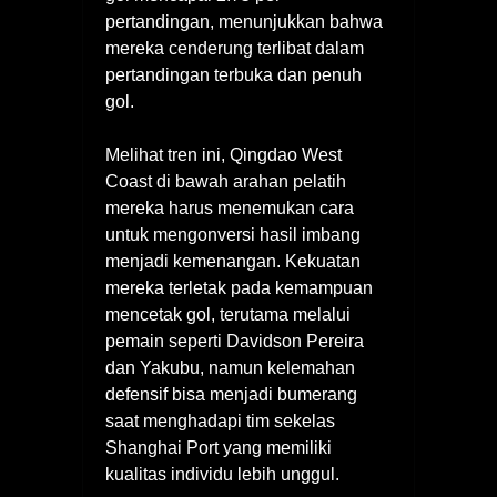
pertandingan, menunjukkan bahwa
mereka cenderung terlibat dalam
pertandingan terbuka dan penuh
gol.
Melihat tren ini, Qingdao West
Coast di bawah arahan pelatih
mereka harus menemukan cara
untuk mengonversi hasil imbang
menjadi kemenangan. Kekuatan
mereka terletak pada kemampuan
mencetak gol, terutama melalui
pemain seperti Davidson Pereira
dan Yakubu, namun kelemahan
defensif bisa menjadi bumerang
saat menghadapi tim sekelas
Shanghai Port yang memiliki
kualitas individu lebih unggul.