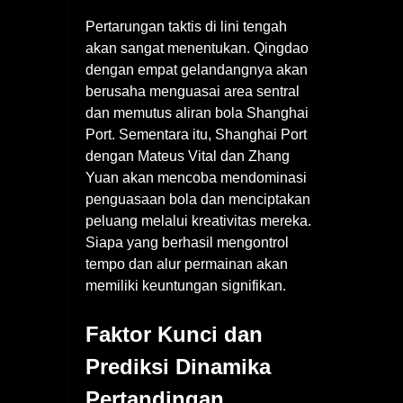
Pertarungan taktis di lini tengah
akan sangat menentukan. Qingdao
dengan empat gelandangnya akan
berusaha menguasai area sentral
dan memutus aliran bola Shanghai
Port. Sementara itu, Shanghai Port
dengan Mateus Vital dan Zhang
Yuan akan mencoba mendominasi
penguasaan bola dan menciptakan
peluang melalui kreativitas mereka.
Siapa yang berhasil mengontrol
tempo dan alur permainan akan
memiliki keuntungan signifikan.
Faktor Kunci dan
Prediksi Dinamika
Pertandingan