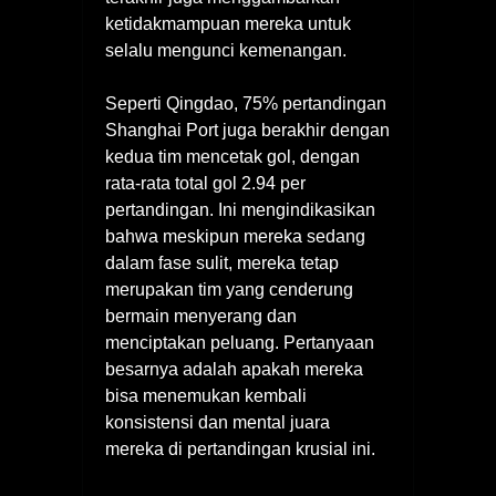
ketidakmampuan mereka untuk
selalu mengunci kemenangan.
Seperti Qingdao, 75% pertandingan
Shanghai Port juga berakhir dengan
kedua tim mencetak gol, dengan
rata-rata total gol 2.94 per
pertandingan. Ini mengindikasikan
bahwa meskipun mereka sedang
dalam fase sulit, mereka tetap
merupakan tim yang cenderung
bermain menyerang dan
menciptakan peluang. Pertanyaan
besarnya adalah apakah mereka
bisa menemukan kembali
konsistensi dan mental juara
mereka di pertandingan krusial ini.