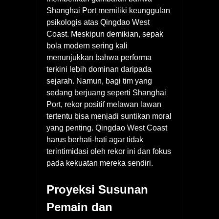
Shanghai Port memiliki keunggulan
psikologis atas Qingdao West
Coast. Meskipun demikian, sepak
bola modern sering kali
menunjukkan bahwa performa
terkini lebih dominan daripada
sejarah. Namun, bagi tim yang
sedang berjuang seperti Shanghai
Port, rekor positif melawan lawan
tertentu bisa menjadi suntikan moral
yang penting. Qingdao West Coast
harus berhati-hati agar tidak
terintimidasi oleh rekor ini dan fokus
pada kekuatan mereka sendiri.
Proyeksi Susunan
Pemain dan