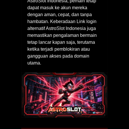
AstroSlot Indonesia, pemain tetap
dapat masuk ke akun mereka
dengan aman, cepat, dan tanpa
hambatan. Keberadaan Link login
alternatif AstroSlot Indonesia juga
memastikan pengalaman bermain
tetap lancar kapan saja, terutama
ketika terjadi pemblokiran atau
gangguan akses pada domain
utama.
Navigasi