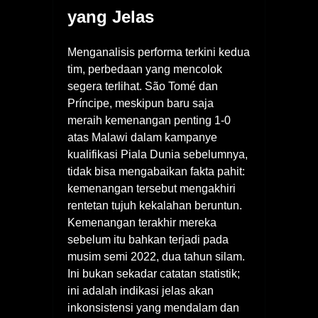
yang Jelas
Menganalisis performa terkini kedua
tim, perbedaan yang mencolok
segera terlihat. São Tomé dan
Príncipe, meskipun baru saja
meraih kemenangan penting 1-0
atas Malawi dalam kampanye
kualifikasi Piala Dunia sebelumnya,
tidak bisa mengabaikan fakta pahit:
kemenangan tersebut mengakhiri
rentetan tujuh kekalahan beruntun.
Kemenangan terakhir mereka
sebelum itu bahkan terjadi pada
musim semi 2022, dua tahun silam.
Ini bukan sekadar catatan statistik;
ini adalah indikasi jelas akan
inkonsistensi yang mendalam dan