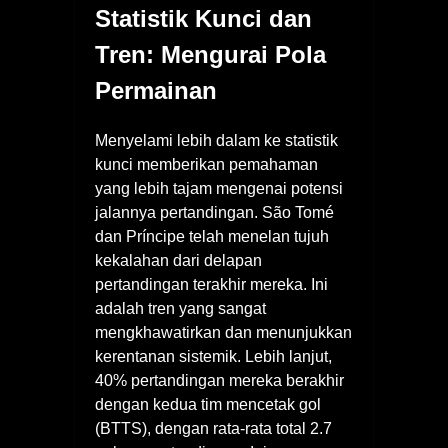
Statistik Kunci dan
Tren: Mengurai Pola
Permainan
Menyelami lebih dalam ke statistik
kunci memberikan pemahaman
yang lebih tajam mengenai potensi
jalannya pertandingan. São Tomé
dan Príncipe telah menelan tujuh
kekalahan dari delapan
pertandingan terakhir mereka. Ini
adalah tren yang sangat
mengkhawatirkan dan menunjukkan
kerentanan sistemik. Lebih lanjut,
40% pertandingan mereka berakhir
dengan kedua tim mencetak gol
(BTTS), dengan rata-rata total 2.7