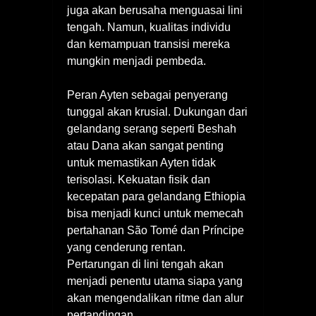
juga akan berusaha menguasai lini
tengah. Namun, kualitas individu
dan kemampuan transisi mereka
mungkin menjadi pembeda.
Peran Ayten sebagai penyerang
tunggal akan krusial. Dukungan dari
gelandang serang seperti Beshah
atau Dana akan sangat penting
untuk memastikan Ayten tidak
terisolasi. Kekuatan fisik dan
kecepatan para gelandang Ethiopia
bisa menjadi kunci untuk memecah
pertahanan São Tomé dan Príncipe
yang cenderung rentan.
Pertarungan di lini tengah akan
menjadi penentu utama siapa yang
akan mengendalikan ritme dan alur
pertandingan.