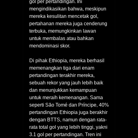
gol per pertandingan. Ini
mengindikasikan bahwa, meskipun
mereka kesulitan mencetak gol,
pertahanan mereka juga cenderung
terbuka, memungkinkan lawan
untuk membalas atau bahkan
mendominasi skor.
Di pihak Ethiopia, mereka berhasil
memenangkan tiga dari enam
pertandingan terakhir mereka,
sebuah rekor yang jauh lebih baik
dan menunjukkan kemampuan
untuk meraih kemenangan. Sama
seperti São Tomé dan Príncipe, 40%
pertandingan Ethiopia juga berakhir
dengan BTTS, namun dengan rata-
rata total gol yang lebih tinggi, yakni
3.1 gol per pertandingan. Tren ini