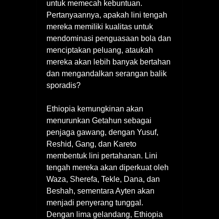
untuk memecah kebuntuan.
Pertanyaannya, apakah lini tengah
mereka memiliki kualitas untuk
mendominasi penguasaan bola dan
menciptakan peluang, ataukah
mereka akan lebih banyak bertahan
dan mengandalkan serangan balik
sporadis?
Ethiopia kemungkinan akan
menurunkan Getahun sebagai
penjaga gawang, dengan Yusuf,
Reshid, Gang, dan Kareto
membentuk lini pertahanan. Lini
tengah mereka akan diperkuat oleh
Waza, Sherefa, Tekle, Dana, dan
Beshah, sementara Ayten akan
menjadi penyerang tunggal.
Dengan lima gelandang, Ethiopia