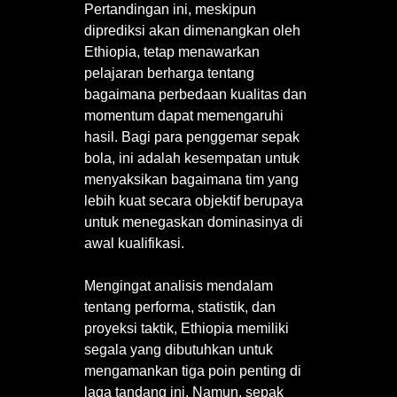
Pertandingan ini, meskipun
diprediksi akan dimenangkan oleh
Ethiopia, tetap menawarkan
pelajaran berharga tentang
bagaimana perbedaan kualitas dan
momentum dapat memengaruhi
hasil. Bagi para penggemar sepak
bola, ini adalah kesempatan untuk
menyaksikan bagaimana tim yang
lebih kuat secara objektif berupaya
untuk menegaskan dominasinya di
awal kualifikasi.
Mengingat analisis mendalam
tentang performa, statistik, dan
proyeksi taktik, Ethiopia memiliki
segala yang dibutuhkan untuk
mengamankan tiga poin penting di
laga tandang ini. Namun, sepak