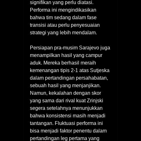
signifikan yang perlu diatasi.
Performa ini mengindikasikan
bahwa tim sedang dalam fase
transisi atau perlu penyesuaian
strategi yang lebih mendalam.
Persiapan pra-musim Sarajevo juga
menampilkan hasil yang campur
aduk. Mereka berhasil meraih
kemenangan tipis 2-1 atas Sutjeska
dalam pertandingan persahabatan,
sebuah hasil yang menjanjikan.
Namun, kekalahan dengan skor
yang sama dari rival kuat Zrinjski
segera setelahnya menunjukkan
bahwa konsistensi masih menjadi
tantangan. Fluktuasi performa ini
bisa menjadi faktor penentu dalam
pertandingan leg pertama yang