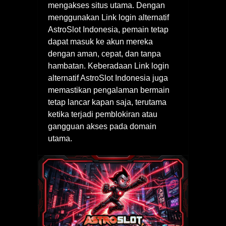
mengakses situs utama. Dengan
menggunakan Link login alternatif
AstroSlot Indonesia, pemain tetap
dapat masuk ke akun mereka
dengan aman, cepat, dan tanpa
hambatan. Keberadaan Link login
alternatif AstroSlot Indonesia juga
memastikan pengalaman bermain
tetap lancar kapan saja, terutama
ketika terjadi pemblokiran atau
gangguan akses pada domain
utama.