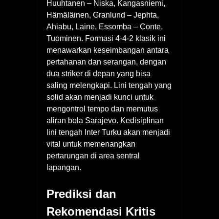
Huuhtanen – Niska, Kangasniemi,
Hämäläinen, Granlund – Jephta,
Ahiabu, Laine, Essomba – Conte,
Tuominen. Formasi 4-4-2 klasik ini
menawarkan keseimbangan antara
pertahanan dan serangan, dengan
dua striker di depan yang bisa
saling melengkapi. Lini tengah yang
solid akan menjadi kunci untuk
mengontrol tempo dan memutus
aliran bola Sarajevo. Kedisiplinan
lini tengah Inter Turku akan menjadi
vital untuk memenangkan
pertarungan di area sentral
lapangan.
Prediksi dan
Rekomendasi Kritis