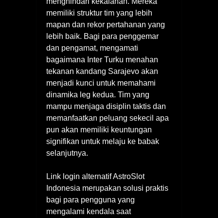
menghindari kekalahan. Mereka
memiliki struktur tim yang lebih
mapan dan rekor pertahanan yang
lebih baik. Bagi para penggemar
dan pengamat, mengamati
bagaimana Inter Turku menahan
tekanan kandang Sarajevo akan
menjadi kunci untuk memahami
dinamika leg kedua. Tim yang
mampu menjaga disiplin taktis dan
memanfaatkan peluang sekecil apa
pun akan memiliki keuntungan
signifikan untuk melaju ke babak
selanjutnya.
Link login alternatif AstroSlot
Indonesia merupakan solusi praktis
bagi para pengguna yang
mengalami kendala saat