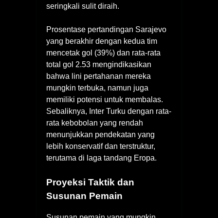
seringkali sulit diraih.
Prosentase pertandingan Sarajevo
yang berakhir dengan kedua tim
mencetak gol (39%) dan rata-rata
total gol 2.53 mengindikasikan
bahwa lini pertahanan mereka
mungkin terbuka, namun juga
memiliki potensi untuk membalas.
Sebaliknya, Inter Turku dengan rata-
rata kebobolan yang rendah
menunjukkan pendekatan yang
lebih konservatif dan terstruktur,
terutama di laga tandang Eropa.
Proyeksi Taktik dan
Susunan Pemain
Susunan pemain yang mungkin