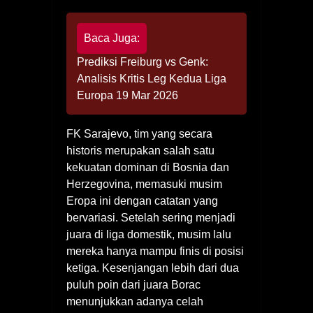
Baca Juga:
Prediksi Freiburg vs Genk:
Analisis Kritis Leg Kedua Liga
Europa 19 Mar 2026
FK Sarajevo, tim yang secara
historis merupakan salah satu
kekuatan dominan di Bosnia dan
Herzegovina, memasuki musim
Eropa ini dengan catatan yang
bervariasi. Setelah sering menjadi
juara di liga domestik, musim lalu
mereka hanya mampu finis di posisi
ketiga. Kesenjangan lebih dari dua
puluh poin dari juara Borac
menunjukkan adanya celah