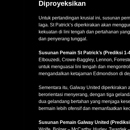
Diproyeksikan
Untuk pertandingan krusial ini, susunan pe
laga. St Patrick’s diperkirakan akan mengg
kekuatan di lini tengah dan pertahanan yang
dan penyerang tunggal.
Susunan Pemain St Patrick’s (Prediksi 1-4
Elbouzedi, Crowe-Baggley, Lennon, Forrest
untuk menguasai lini tengah dan mengontro
mengandalkan ketajaman Edmondson di de
Sementara itu, Galway United diperkirakan a
berorientasi menyerang, dengan tiga geland
dua gelandang bertahan yang menjaga kesei
bermain lebih ofensif dan memanfaatkan kece
Susunan Pemain Galway United (Prediksi 1
Wolfe, Bolger – McCarthy, Hurley, Twardek