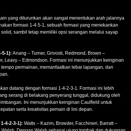
main yang diturunkan akan sangat menentukan arah jalannya
unakan formasi 1-4-5-1, sebuah formasi yang menekankan
 solid, sambil tetap memiliki opsi serangan melalui sayap
-5-1):
Anang – Turner, Grivosti, Redmond, Brown –
er, Leavy – Edmondson. Formasi ini menunjukkan keinginan
l tempo permainan, memanfaatkan lebar lapangan, dan
pan.
kan datang dengan formasi 1-4-2-3-1. Formasi ini lebih
ang serang di belakang penyerang tunggal, didukung oleh
mbangan. Ini menunjukkan keinginan Caulfield untuk
patan serta kreativitas pemain di lini depan.
-4-2-3-1):
Watts – Kazim, Browder, Facchineri, Barratt –
 – Walsh. Dengan Walsh sebagai ujung tombak dan dukungan