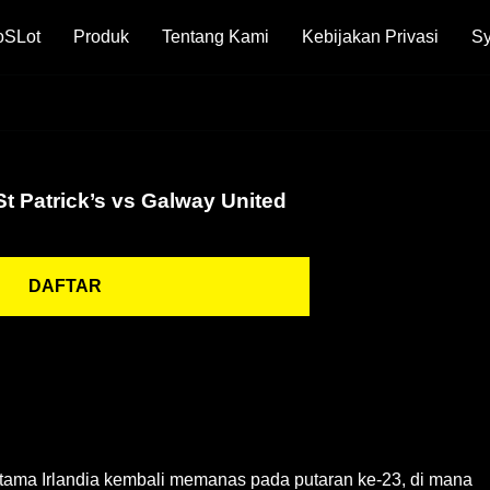
oSLot
Produk
Tentang Kami
Kebijakan Privasi
Sy
 St Patrick’s vs Galway United
DAFTAR
 Utama Irlandia kembali memanas pada putaran ke-23, di mana