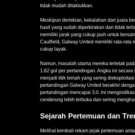
tidak mudah ditaklukkan.
Meskipun demikian, kekalahan dari juara 
hasil yang sudah diperkirakan dan tidak te
memiliki jarak yang cukup jauh untuk bersai
Caulfield, Galway United memiliki rata-rata
cukup layak.
Namun, masalah utama mereka terletak pada 
1.62 gol per pertandingan. Angka ini secara 
menjadi titik lemah yang sering dieksploitas
pertandingan Galway United berakhir dengan 
pertandingan mencapai 3.0. Ini mengindika
cenderung lebih terbuka dan sering menghas
Sejarah Pertemuan dan Tren
Melihat kembali rekam jejak pertemuan antar