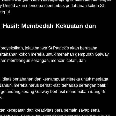
lway United akan mencoba menembus pertahanan kokoh St
cepat.
si Hasil: Membedah Kekuatan dan
proyeksikan, jelas bahwa St Patrick’s akan berusaha
 pertahanan kokoh mereka untuk menahan gempuran Galway
alam membangun serangan, mencari celah, dan
 soliditas pertahanan dan kemampuan mereka untuk menjaga
Namun, mereka harus berhati-hati terhadap serangan balik
ra gelandang serang Galway berhasil menemukan ruang di
s.
kan kecepatan dan kreativitas para pemain sayap serta