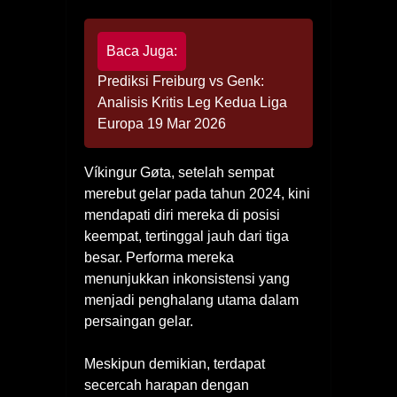
Baca Juga:
Prediksi Freiburg vs Genk:
Analisis Kritis Leg Kedua Liga
Europa 19 Mar 2026
Víkingur Gøta, setelah sempat
merebut gelar pada tahun 2024, kini
mendapati diri mereka di posisi
keempat, tertinggal jauh dari tiga
besar. Performa mereka
menunjukkan inkonsistensi yang
menjadi penghalang utama dalam
persaingan gelar.
Meskipun demikian, terdapat
secercah harapan dengan