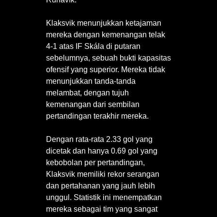
Klaksvik menunjukkan ketajaman
mereka dengan kemenangan telak
4-1 atas IF Skála di putaran
sebelumnya, sebuah bukti kapasitas
ofensif yang superior. Mereka tidak
menunjukkan tanda-tanda
melambat, dengan tujuh
kemenangan dari sembilan
pertandingan terakhir mereka.
Dengan rata-rata 2.33 gol yang
dicetak dan hanya 0.69 gol yang
kebobolan per pertandingan,
Klaksvik memiliki rekor serangan
dan pertahanan yang jauh lebih
unggul. Statistik ini menempatkan
mereka sebagai tim yang sangat