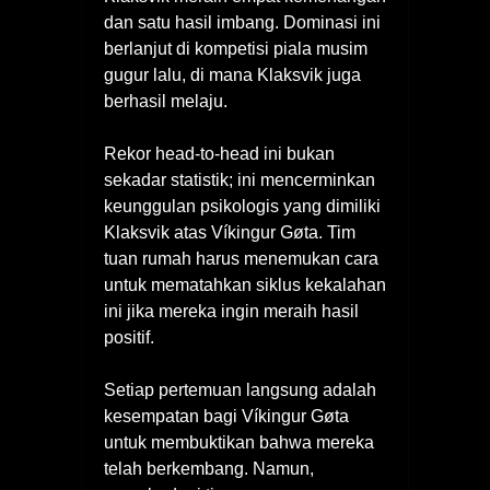
dan satu hasil imbang. Dominasi ini
berlanjut di kompetisi piala musim
gugur lalu, di mana Klaksvik juga
berhasil melaju.
Rekor head-to-head ini bukan
sekadar statistik; ini mencerminkan
keunggulan psikologis yang dimiliki
Klaksvik atas Víkingur Gøta. Tim
tuan rumah harus menemukan cara
untuk mematahkan siklus kekalahan
ini jika mereka ingin meraih hasil
positif.
Setiap pertemuan langsung adalah
kesempatan bagi Víkingur Gøta
untuk membuktikan bahwa mereka
telah berkembang. Namun,