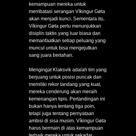
kemampuan mereka untuk
membatasi serangan Víkingur Gøta
akan menjadi kunci. Sementara itu,
Víkingur Gøta perlu menunjukkan
disiplin taktis yang luar biasa dan
memanfaatkan setiap peluang yang
muncul untuk bisa mengejutkan
sang juara bertahan.
Mengingat Klaksvik adalah tim yang
berjuang untuk posisi puncak dan
memiliki rekor tandang yang kuat,
mereka cenderung akan meraih
kemenangan tipis. Pertandingan ini
bukan hanya tentang tiga poin,
tetapi juga tentang pernyataan
ambisi di sisa musim. Víkingur Gøta
harus bermain di atas kemampuan
terbaik mereka untuk sekadar