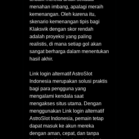
menahan imbang, apalagi meraih
kemenangan. Oleh karena itu,
skenario kemenangan tipis bagi
Klaksvik dengan skor rendah
adalah proyeksi yang paling
realistis, di mana setiap gol akan
sangat berharga dalam menentukan
hasil akhir.
Link login alternatif AstroSlot
Indonesia merupakan solusi praktis
bagi para pengguna yang
mengalami kendala saat
mengakses situs utama. Dengan
menggunakan Link login alternatif
AstroSlot Indonesia, pemain tetap
dapat masuk ke akun mereka
dengan aman, cepat, dan tanpa