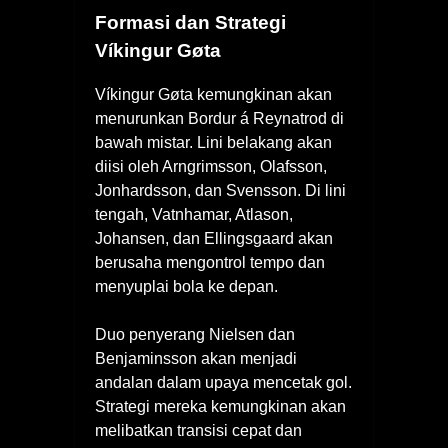
Formasi dan Strategi
Víkingur Gøta
Víkingur Gøta kemungkinan akan
menurunkan Bordur á Reynatrod di
bawah mistar. Lini belakang akan
diisi oleh Arngrimsson, Olafsson,
Jonhardsson, dan Svensson. Di lini
tengah, Vatnhamar, Atlason,
Johansen, dan Ellingsgaard akan
berusaha mengontrol tempo dan
menyuplai bola ke depan.
Duo penyerang Nielsen dan
Benjaminsson akan menjadi
andalan dalam upaya mencetak gol.
Strategi mereka kemungkinan akan
melibatkan transisi cepat dan