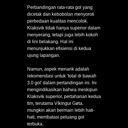
Perbandingan rata-rata gol yang
dicetak dan kebobolan menyoroti
perbedaan kualitas mencolok.
Klaksvik tidak hanya superior dalam
menyerang, tetapi juga lebih kokoh
di lini belakang. Hal ini
menunjukkan efisiensi di kedua
ujung lapangan.
Namun, aspek menarik adalah
rekomendasi untuk ‘total di bawah
3.0 gol’ dalam pertandingan ini. Ini
mengindikasikan bahwa meskipun
Klaksvik superior, pertahanan kedua
tim, terutama Víkingur Gøta,
mungkin akan bermain lebih hati-
hati, membatasi peluang gol
terbuka.