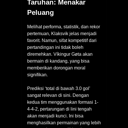
Taruhan: Menakar
Peluang
Melihat performa, statistik, dan rekor
pertemuan, Klaksvik jelas menjadi
favorit. Namun, sifat kompetitif dari
pertandingan ini tidak boleh
diremehkan. Víkingur Gøta akan
bermain di kandang, yang bisa
memberikan dorongan moral
signifikan.
Prediksi ‘total di bawah 3.0 gol’
sangat relevan di sini. Dengan
kedua tim menggunakan formasi 1-
4-4-2, pertarungan di lini tengah
akan menjadi kunci. Ini bisa
menghasilkan permainan yang lebih