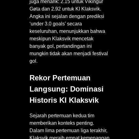
juga menarik: 2.15 untuk Víkingur
Gøta dan 2.92 untuk KI Klaksvik.
Angka ini sejalan dengan prediksi
‘under 3.0 goals’ secara
keseluruhan, menunjukkan bahwa
meskipun Klaksvik mencetak
banyak gol, pertandingan ini
mungkin tidak akan menjadi festival
gol.
Rekor Pertemuan
Langsung: Dominasi
Historis KI Klaksvik
Sejarah pertemuan kedua tim
memberikan konteks penting.
Dalam lima pertemuan liga terakhir,
Klaksvik meraih empat kemenangan