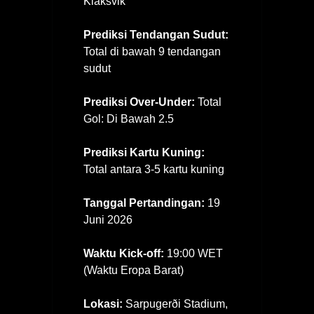
Klaksvik
Prediksi Tendangan Sudut:
Total di bawah 9 tendangan
sudut
Prediksi Over-Under:
Total
Gol: Di Bawah 2.5
Prediksi Kartu Kuning:
Total antara 3-5 kartu kuning
Tanggal Pertandingan:
19
Juni 2026
Waktu Kick-off:
19:00 WET
(Waktu Eropa Barat)
Lokasi:
Sarpugerði Stadium,