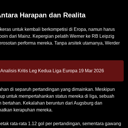
ntara Harapan dan Realita
keras untuk kembali berkompetisi di Eropa, namun harus
u poin dari Mainz. Kepergian pelatih Werner ke RB Leipzig
rosotan performa mereka. Tanpa arsitek utamanya, Werder
 Analisis Kritis Leg Kedua Liga Europa 19 Mar 2026
lahan di separuh pertandingan yang dimainkan. Meskipun
ukup untuk mempertahankan status mereka di liga, sebuah
ah bertahan. Kekalahan beruntun dari Augsburg dan
hatkan kerapuhan mereka.
tak rata-rata 1.12 gol per pertandingan, sementara gawang