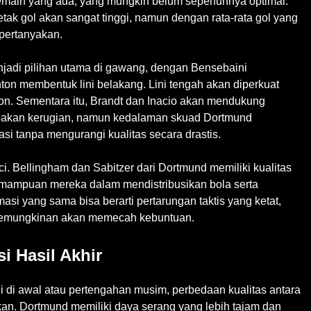
emain yang ada, yang mungkin belum sepenuhnya optimal.
ak gol akan sangat tinggi, namun dengan rata-rata gol yang
ipertanyakan.
jadi pilihan utama di gawang, dengan Bensebaini
ton membentuk lini belakang. Lini tengah akan diperkuat
son. Sementara itu, Brandt dan Inacio akan mendukung
upakan kerugian, namun kedalaman skuad Dortmund
i tanpa mengurangi kualitas secara drastis.
ci. Bellingham dan Sabitzer dari Dortmund memiliki kualitas
emampuan mereka dalam mendistribusikan bola serta
asi yang sama bisa berarti pertarungan taktis yang ketat,
 kemungkinan akan memecah kebuntuan.
i Hasil Akhir
gi di awal atau pertengahan musim, perbedaan kualitas antara
kan. Dortmund memiliki daya serang yang lebih tajam dan