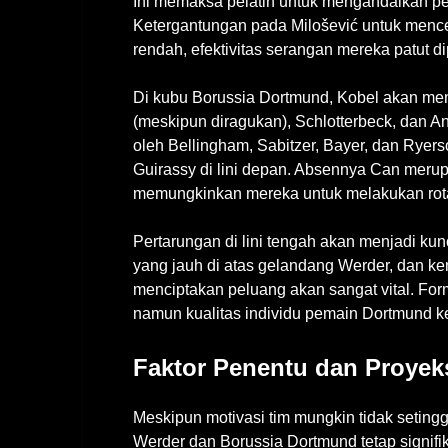
Ini memaksa pelatih untuk mengandalkan p
Ketergantungan pada Milošević untuk mencet
rendah, efektivitas serangan mereka patut d
Di kubu Borussia Dortmund, Kobel akan men
(meskipun diragukan), Schlotterbeck, dan An
oleh Bellingham, Sabitzer, Bayer, dan Ryer
Guirassy di lini depan. Absennya Can mer
memungkinkan mereka untuk melakukan rotas
Pertarungan di lini tengah akan menjadi kun
yang jauh di atas gelandang Werder, dan k
menciptakan peluang akan sangat vital. Form
namun kualitas individu pemain Dortmund
Faktor Penentu dan Proyeks
Meskipun motivasi tim mungkin tidak seting
Werder dan Borussia Dortmund tetap signifi