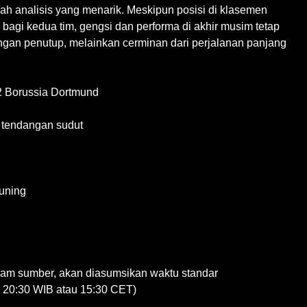
h analisis yang menarik. Meskipun posisi di klasemen
 bagi kedua tim, gengsi dan performa di akhir musim tetap
ingan penutup, melainkan cerminan dari perjalanan panjang
 Borussia Dortmund
 tendangan sudut
kuning
lam sumber, akan diasumsikan waktu standar
a 20:30 WIB atau 15:30 CET)