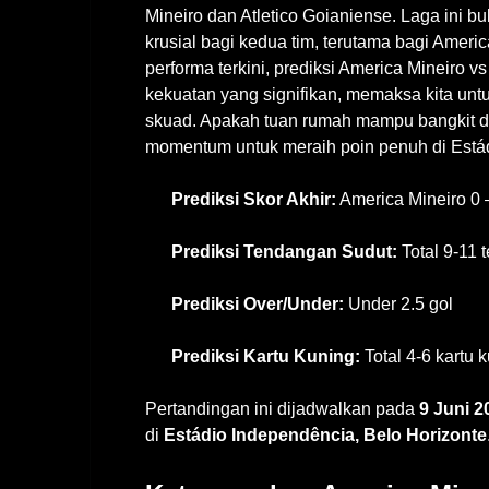
Mineiro dan Atletico Goianiense. Laga ini b
krusial bagi kedua tim, terutama bagi Amer
performa terkini, prediksi America Mineiro
kekuatan yang signifikan, memaksa kita unt
skuad. Apakah tuan rumah mampu bangkit d
momentum untuk meraih poin penuh di Está
Prediksi Skor Akhir:
America Mineiro 0 –
Prediksi Tendangan Sudut:
Total 9-11 
Prediksi Over/Under:
Under 2.5 gol
Prediksi Kartu Kuning:
Total 4-6 kartu 
Pertandingan ini dijadwalkan pada
9 Juni 2
di
Estádio Independência, Belo Horizonte