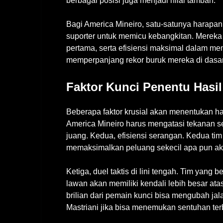
berbagai posisi juga menjadi nilai tambah.
Bagi America Mineiro, satu-satunya harapa
suporter untuk memicu kebangkitan. Mereka 
pertama, serta efisiensi maksimal dalam mem
memperpanjang rekor buruk mereka di dasa
Faktor Kunci Penentu Hasil
Beberapa faktor krusial akan menentukan has
America Mineiro harus mengatasi tekanan 
juang. Kedua, efisiensi serangan. Kedua tim
memaksimalkan peluang sekecil apa pun a
Ketiga, duel taktis di lini tengah. Tim yang
lawan akan memiliki kendali lebih besar at
brilian dari pemain kunci bisa mengubah jal
Mastriani jika bisa menemukan sentuhan te