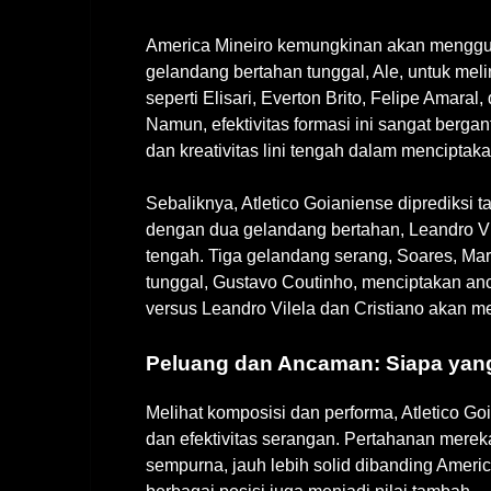
America Mineiro kemungkinan akan menggun
gelandang bertahan tunggal, Ale, untuk mel
seperti Elisari, Everton Brito, Felipe Amar
Namun, efektivitas formasi ini sangat be
dan kreativitas lini tengah dalam menciptak
Sebaliknya, Atletico Goianiense diprediksi t
dengan dua gelandang bertahan, Leandro Vil
tengah. Tiga gelandang serang, Soares, Marr
tunggal, Gustavo Coutinho, menciptakan anca
versus Leandro Vilela dan Cristiano akan m
Peluang dan Ancaman: Siapa yan
Melihat komposisi dan performa, Atletico G
dan efektivitas serangan. Pertahanan merek
sempurna, jauh lebih solid dibanding Amer