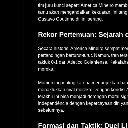
tim juru kunci seperti America Mineiro mem
tamu akan mengandalkan kekuatan lini tenga
Gustavo Coutinho di lini serang.
Rekor Pertemuan: Sejarah
Secara historis, America Mineiro sempat me
pertandingan berturut-turut. Namun, tren te
takluk 0-1 dari Atletico Goianiense. Kekalaha
mereka.
Momen ini penting karena menunjukkan bah
menaklukkan rival mereka. Dengan kondisi A
terakhir ini bisa menjadi dorongan moral si
Independência dengan kepercayaan diri yang l
sebelumnya.
Formasi dan Taktik: Duel L