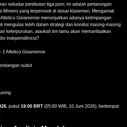
ukan sekadar perebutan tiga poin; ini adalah pertarungan
ica Mineiro yang terperosok di dasar klasemen. Mengamati
 vs Atletico Goianiense menunjukkan adanya ketimpangan
uk mengulas lebih dalam strategi dan kondisi masing-masing
ari keterpurukan, ataukah tim tamu akan memanfaatkan
dio Independência?
 1 Atletico Goianiense
tendangan sudut
kuning
026
, pukul
19:00 BRT
(05:00 WIB, 10 Juni 2026), bertempat
.