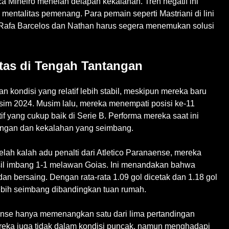
a Mineiro menelan delapan kekalahan. Tren negatif ini
mentalitas pemenang. Para pemain seperti Mastriani di lini
 Rafa Barcelos dan Nathan harus segera menemukan solusi
itas di Tengah Tantangan
an kondisi yang relatif lebih stabil, meskipun mereka baru
musim 2024. Musim lalu, mereka menempati posisi ke-11
f yang cukup baik di Serie B. Performa mereka saat ini
angan dan kekalahan yang seimbang.
telah kalah adu penalti dari Atletico Paranaense, mereka
il imbang 1-1 melawan Goias. Ini menandakan bahwa
n bersaing. Dengan rata-rata 1.09 gol dicetak dan 1.18 gol
lebih seimbang dibandingkan tuan rumah.
iense hanya memenangkan satu dari lima pertandingan
reka juga tidak dalam kondisi puncak, namun menghadapi