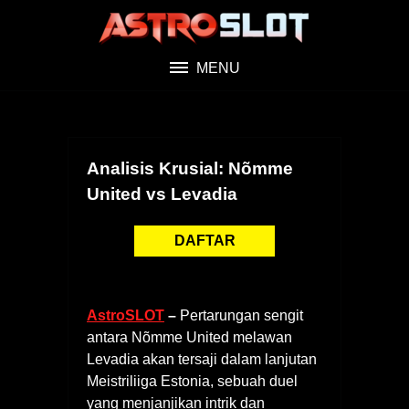
Skip
to
content
MENU
Analisis Krusial: Nõmme
United vs Levadia
DAFTAR
AstroSLOT
–
Pertarungan sengit
antara Nõmme United melawan
Levadia akan tersaji dalam lanjutan
Meistriliiga Estonia, sebuah duel
yang menjanjikan intrik dan