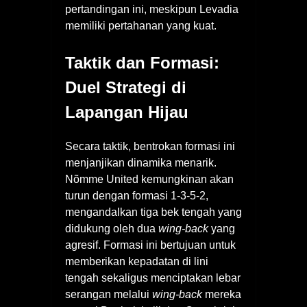
pertandingan ini, meskipun Levadia
memiliki pertahanan yang kuat.
Taktik dan Formasi:
Duel Strategi di
Lapangan Hijau
Secara taktik, bentrokan formasi ini
menjanjikan dinamika menarik.
Nõmme United kemungkinan akan
turun dengan formasi 1-3-5-2,
mengandalkan tiga bek tengah yang
didukung oleh dua
wing-back
yang
agresif. Formasi ini bertujuan untuk
memberikan kepadatan di lini
tengah sekaligus menciptakan lebar
serangan melalui
wing-back
mereka