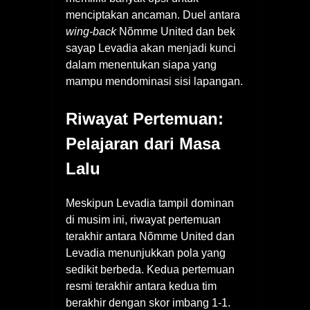
menciptakan ancaman. Duel antara
wing-back
Nõmme United dan bek
sayap Levadia akan menjadi kunci
dalam menentukan siapa yang
mampu mendominasi sisi lapangan.
Riwayat Pertemuan:
Pelajaran dari Masa
Lalu
Meskipun Levadia tampil dominan
di musim ini, riwayat pertemuan
terakhir antara Nõmme United dan
Levadia menunjukkan pola yang
sedikit berbeda. Kedua pertemuan
resmi terakhir antara kedua tim
berakhir dengan skor imbang 1-1.