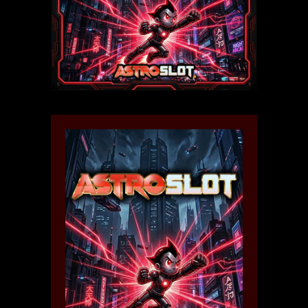
Navigasi
pos