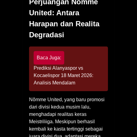
Perjuangan Nõmme
United: Antara
Harapan dan Realita
Degradasi
Baca Juga:
Prediksi Alanyaspor vs
Kocaelispor 18 Maret 2026:
Analisis Mendalam
Nõmme United, yang baru promosi
dari divisi kedua musim lalu,
menghadapi realitas keras
Meistriliiga. Meskipun berhasil
kembali ke kasta tertinggi sebagai
juara divisi dua, adaptasi mereka