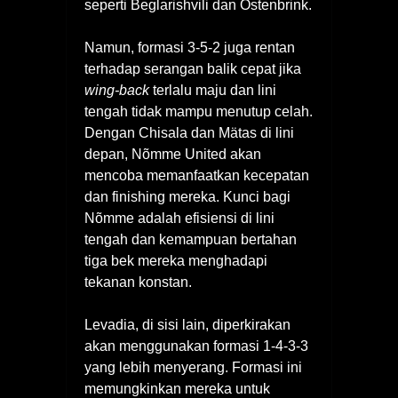
seperti Beglarishvili dan Ostenbrink.
Namun, formasi 3-5-2 juga rentan
terhadap serangan balik cepat jika
wing-back
terlalu maju dan lini
tengah tidak mampu menutup celah.
Dengan Chisala dan Mätas di lini
depan, Nõmme United akan
mencoba memanfaatkan kecepatan
dan finishing mereka. Kunci bagi
Nõmme adalah efisiensi di lini
tengah dan kemampuan bertahan
tiga bek mereka menghadapi
tekanan konstan.
Levadia, di sisi lain, diperkirakan
akan menggunakan formasi 1-4-3-3
yang lebih menyerang. Formasi ini
memungkinkan mereka untuk