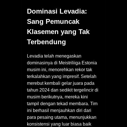
Dominasi Levadia:
Sang Pemuncak
Klasemen yang Tak
Terbendung
Levadia telah menegaskan
dominasinya di Meistriliiga Estonia
musim ini, menorehkan rekor tak
terkalahkan yang impresif. Setelah
merebut kembali gelar juara pada
tahun 2024 dan sedikit tergelincir di
musim berikutnya, mereka kini
tampil dengan tekad membara. Tim
ini berhasil menjauhkan diri dari
para pesaing utama, menunjukkan
konsistensi yang luar biasa baik