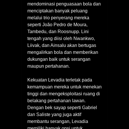
mendominasi penguasaan bola dan
menciptakan banyak peluang
melalui trio penyerang mereka
seperti João Pedro de Moura,
Tambedu, dan Roosnupp. Lini
tengah yang diisi oleh Nwankwo,
Liivak, dan Ainsalu akan bertugas
mengalirkan bola dan memberikan
dukungan baik untuk serangan
maupun pertahanan.
Kekuatan Levadia terletak pada
kemampuan mereka untuk menekan
tinggi dan mengeksploitasi ruang di
belakang pertahanan lawan.
Dengan bek sayap seperti Gabriel
dan Saliste yang juga aktif
membantu serangan, Levadia
memiliki banyak opsi untuk