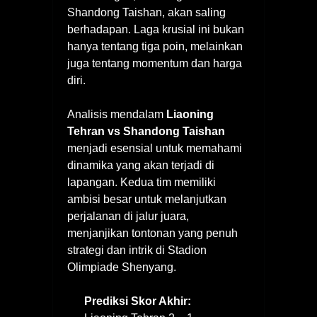
Shandong Taishan, akan saling
berhadapan. Laga krusial ini bukan
hanya tentang tiga poin, melainkan
juga tentang momentum dan harga
diri.
Analisis mendalam
Liaoning
Tehran vs Shandong Taishan
menjadi esensial untuk memahami
dinamika yang akan terjadi di
lapangan. Kedua tim memiliki
ambisi besar untuk melanjutkan
perjalanan di jalur juara,
menjanjikan tontonan yang penuh
strategi dan intrik di Stadion
Olimpiade Shenyang.
Prediksi Skor Akhir: