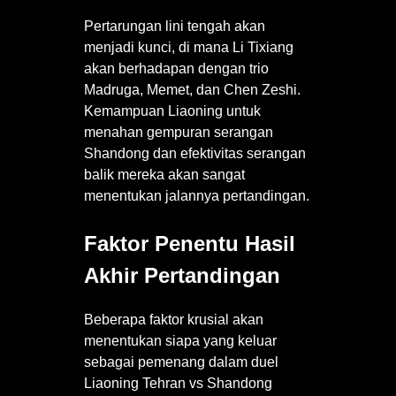
Pertarungan lini tengah akan
menjadi kunci, di mana Li Tixiang
akan berhadapan dengan trio
Madruga, Memet, dan Chen Zeshi.
Kemampuan Liaoning untuk
menahan gempuran serangan
Shandong dan efektivitas serangan
balik mereka akan sangat
menentukan jalannya pertandingan.
Faktor Penentu Hasil
Akhir Pertandingan
Beberapa faktor krusial akan
menentukan siapa yang keluar
sebagai pemenang dalam duel
Liaoning Tehran vs Shandong