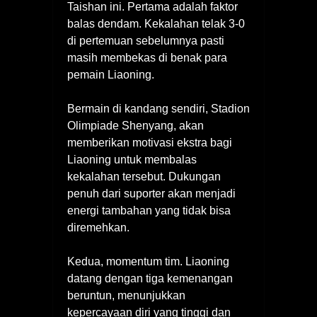
Taishan ini. Pertama adalah faktor
balas dendam. Kekalahan telak 3-0
di pertemuan sebelumnya pasti
masih membekas di benak para
pemain Liaoning.
Bermain di kandang sendiri, Stadion
Olimpiade Shenyang, akan
memberikan motivasi ekstra bagi
Liaoning untuk membalas
kekalahan tersebut. Dukungan
penuh dari suporter akan menjadi
energi tambahan yang tidak bisa
diremehkan.
Kedua, momentum tim. Liaoning
datang dengan tiga kemenangan
beruntun, menunjukkan
kepercayaan diri yang tinggi dan