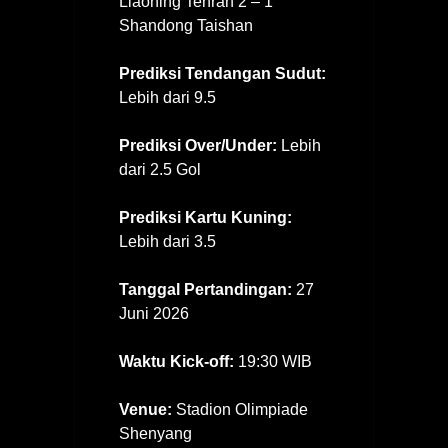
Liaoning Tehran 2 – 1
Shandong Taishan
Prediksi Tendangan Sudut:
Lebih dari 9.5
Prediksi Over/Under:
Lebih
dari 2.5 Gol
Prediksi Kartu Kuning:
Lebih dari 3.5
Tanggal Pertandingan:
27
Juni 2026
Waktu Kick-off:
19:30 WIB
Venue:
Stadion Olimpiade
Shenyang