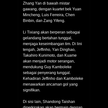
Zhang Yan di bawah mistar
gawang, dengan kuartet bek Yuan
Mincheng, Luis Ferreira, Chen
Binbin, dan Zang Yifeng.
Li Tixiang akan berperan sebagai
gelandang bertahan tunggal,
menjaga keseimbangan tim. Di lini
tengah, Jeffinho, Yan Dinghao,
Takahiro Kunimoto, dan Kuame
akan menjadi motor serangan,
mendukung Guy Kamboleke
sebagai penyerang tunggal.
Kehadiran Jeffinho dan Kamboleke
menawarkan ancaman gol yang
signifikan.
Di sisi lain, Shandong Taishan
diperkirakan akan bermain dengan