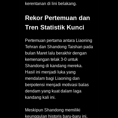
kerentanan di lini belakang.
Rekor Pertemuan dan
Tren Statistik Kunci
Pertemuan pertama antara Liaoning
Tehran dan Shandong Taishan pada
bulan Maret lalu berakhir dengan
kemenangan telak 3-0 untuk
Shandong di kandang mereka.
Hasil ini menjadi luka yang
mendalam bagi Liaoning dan
berpotensi menjadi motivasi balas
dendam yang kuat dalam laga
kandang kali ini.
Meskipun Shandong memiliki
keunggulan historis baru-baru ini,