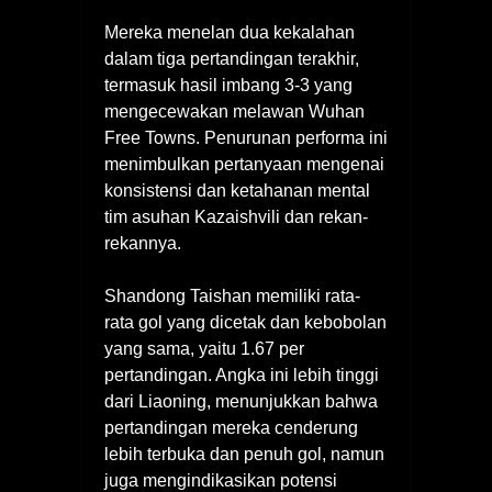
Mereka menelan dua kekalahan
dalam tiga pertandingan terakhir,
termasuk hasil imbang 3-3 yang
mengecewakan melawan Wuhan
Free Towns. Penurunan performa ini
menimbulkan pertanyaan mengenai
konsistensi dan ketahanan mental
tim asuhan Kazaishvili dan rekan-
rekannya.
Shandong Taishan memiliki rata-
rata gol yang dicetak dan kebobolan
yang sama, yaitu 1.67 per
pertandingan. Angka ini lebih tinggi
dari Liaoning, menunjukkan bahwa
pertandingan mereka cenderung
lebih terbuka dan penuh gol, namun
juga mengindikasikan potensi