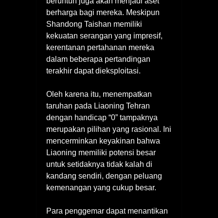
beruntun juga akan menjadi aset
berharga bagi mereka. Meskipun
Shandong Taishan memiliki
kekuatan serangan yang impresif,
kerentanan pertahanan mereka
dalam beberapa pertandingan
terakhir dapat dieksploitasi.
Oleh karena itu, menempatkan
taruhan pada Liaoning Tehran
dengan handicap “0” tampaknya
merupakan pilihan yang rasional. Ini
mencerminkan keyakinan bahwa
Liaoning memiliki potensi besar
untuk setidaknya tidak kalah di
kandang sendiri, dengan peluang
kemenangan yang cukup besar.
Para penggemar dapat menantikan