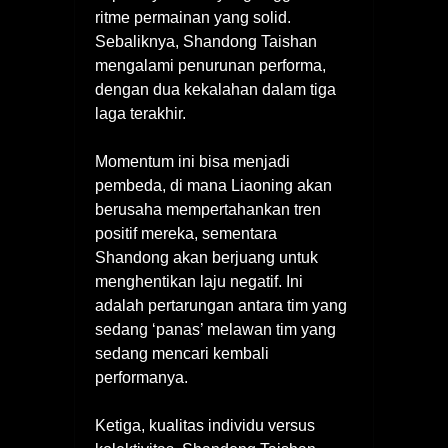
ritme permainan yang solid.
Sebaliknya, Shandong Taishan
mengalami penurunan performa,
dengan dua kekalahan dalam tiga
laga terakhir.
Momentum ini bisa menjadi
pembeda, di mana Liaoning akan
berusaha mempertahankan tren
positif mereka, sementara
Shandong akan berjuang untuk
menghentikan laju negatif. Ini
adalah pertarungan antara tim yang
sedang ‘panas’ melawan tim yang
sedang mencari kembali
performanya.
Ketiga, kualitas individu versus