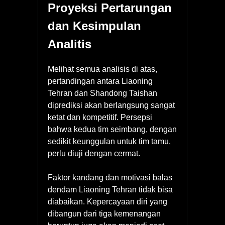
Proyeksi Pertarungan
dan Kesimpulan
Analitis
Melihat semua analisis di atas,
pertandingan antara Liaoning
Tehran dan Shandong Taishan
diprediksi akan berlangsung sangat
ketat dan kompetitif. Persepsi
bahwa kedua tim seimbang, dengan
sedikit keunggulan untuk tim tamu,
perlu diuji dengan cermat.
Faktor kandang dan motivasi balas
dendam Liaoning Tehran tidak bisa
diabaikan. Kepercayaan diri yang
dibangun dari tiga kemenangan