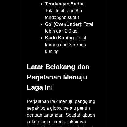
Tendangan Sudut:
Total lebih dari 8.5
tendangan sudut
Gol (Over/Under):
Total
lebih dari 2.0 gol
Kartu Kuning:
Total
kurang dari 3.5 kartu
kuning
Latar Belakang dan
Perjalanan Menuju
Laga Ini
Perjalanan Irak menuju panggung
sepak bola global selalu penuh
dengan tantangan. Setelah absen
cukup lama, mereka akhirnya