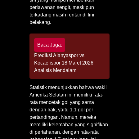
perlawanan sengit, meskipun
terkadang masih rentan di lini
belakang.
Baca Juga:
Prediksi Alanyaspor vs
Kocaelispor 18 Maret 2026:
Analisis Mendalam
Statistik menunjukkan bahwa wakil
Amerika Selatan ini memiliki rata-
rata mencetak gol yang sama
dengan Irak, yaitu 1.1 gol per
pertandingan. Namun, mereka
memiliki kelemahan yang signifikan
di pertahanan, dengan rata-rata