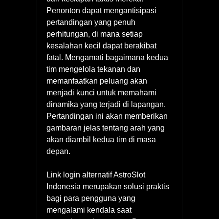
Penonton dapat mengantisipasi
pertandingan yang penuh
perhitungan, di mana setiap
kesalahan kecil dapat berakibat
fatal. Mengamati bagaimana kedua
tim mengelola tekanan dan
memanfaatkan peluang akan
menjadi kunci untuk memahami
dinamika yang terjadi di lapangan.
Pertandingan ini akan memberikan
gambaran jelas tentang arah yang
akan diambil kedua tim di masa
depan.
Link login alternatif AstroSlot
Indonesia merupakan solusi praktis
bagi para pengguna yang
mengalami kendala saat