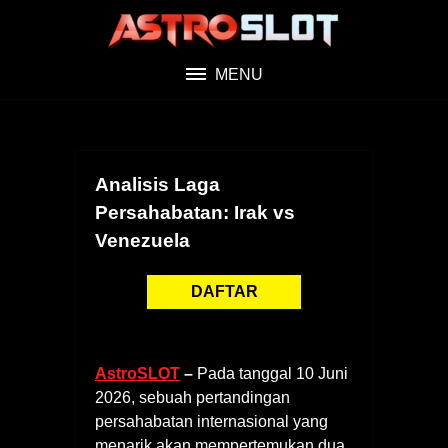
Skip
to
content
MENU
Analisis Laga
Persahabatan: Irak vs
Venezuela
DAFTAR
AstroSLOT
–
Pada tanggal 10 Juni
2026, sebuah pertandingan
persahabatan internasional yang
menarik akan mempertemukan dua