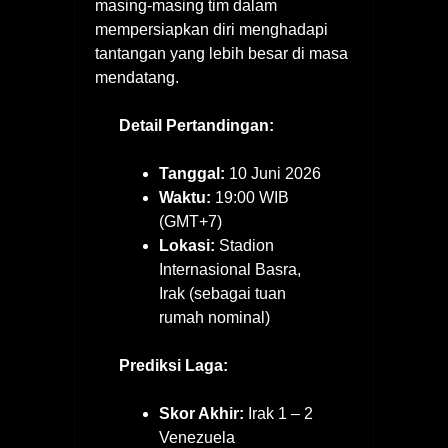
masing-masing tim dalam
mempersiapkan diri menghadapi
tantangan yang lebih besar di masa
mendatang.
Detail Pertandingan:
Tanggal:
10 Juni 2026
Waktu:
19:00 WIB
(GMT+7)
Lokasi:
Stadion
Internasional Basra,
Irak (sebagai tuan
rumah nominal)
Prediksi Laga:
Skor Akhir:
Irak 1 – 2
Venezuela