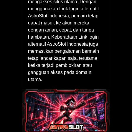
mengakses situs utama. Dengan
menggunakan Link login alternatif
AstroSlot Indonesia, pemain tetap
dapat masuk ke akun mereka
dengan aman, cepat, dan tanpa
hambatan. Keberadaan Link login
alternatif AstroSlot Indonesia juga
memastikan pengalaman bermain
tetap lancar kapan saja, terutama
ketika terjadi pemblokiran atau
gangguan akses pada domain
utama.