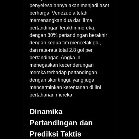
penyelesaiannya akan menjadi aset
berharga. Venezuela telah
memenangkan dua dari lima
pertandingan terakhir mereka,
dengan 30% pertandingan berakhir
dengan kedua tim mencetak gol,
dan rata-rata total 2.8 gol per
pertandingan. Angka ini
menegaskan kecenderungan
mereka terhadap pertandingan
dengan skor tinggi, yang juga
mencerminkan kerentanan di lini
pertahanan mereka.
Dinamika
Pertandingan dan
Prediksi Taktis