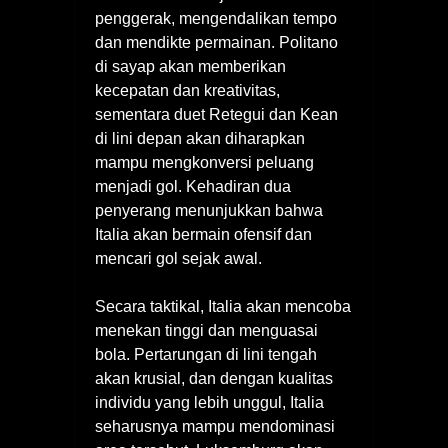
penggerak, mengendalikan tempo
dan mendikte permainan. Politano
di sayap akan memberikan
kecepatan dan kreativitas,
sementara duet Retegui dan Kean
di lini depan akan diharapkan
mampu mengkonversi peluang
menjadi gol. Kehadiran dua
penyerang menunjukkan bahwa
Italia akan bermain ofensif dan
mencari gol sejak awal.
Secara taktikal, Italia akan mencoba
menekan tinggi dan menguasai
bola. Pertarungan di lini tengah
akan krusial, dan dengan kualitas
individu yang lebih unggul, Italia
seharusnya mampu mendominasi