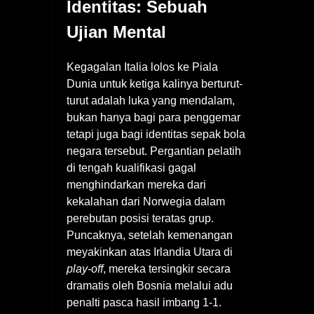
Identitas: Sebuah
Ujian Mental
Kegagalan Italia lolos ke Piala
Dunia untuk ketiga kalinya berturut-
turut adalah luka yang mendalam,
bukan hanya bagi para penggemar
tetapi juga bagi identitas sepak bola
negara tersebut. Pergantian pelatih
di tengah kualifikasi gagal
menghindarkan mereka dari
kekalahan dari Norwegia dalam
perebutan posisi teratas grup.
Puncaknya, setelah kemenangan
meyakinkan atas Irlandia Utara di
play-off
, mereka tersingkir secara
dramatis oleh Bosnia melalui adu
penalti pasca hasil imbang 1-1.