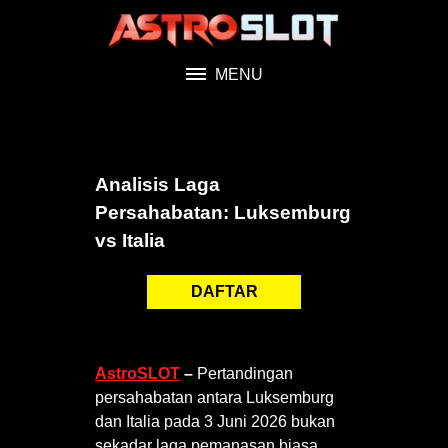
Skip
to
content
MENU
Analisis Laga
Persahabatan: Luksemburg
vs Italia
DAFTAR
AstroSLOT
–
Pertandingan
persahabatan antara Luksemburg
dan Italia pada 3 Juni 2026 bukan
sekadar laga pemanasan biasa.