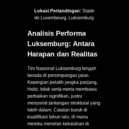
Lokasi Pertandingan:
Stade
de Luxembourg, Luksemburg
Analisis Performa
Luksemburg: Antara
Harapan dan Realitas
Tim Nasional Luksemburg tengah
berada di persimpangan jalan.
Kepergian pelatih jangka panjang,
Holtz, tidak serta-merta membawa
perbaikan signifikan, justru
menyoroti tantangan struktural yang
lebih dalam. Catatan buruk di
kualifikasi tahun lalu, di mana
mereka menelan kekalahan di