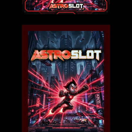
Navigasi
pos