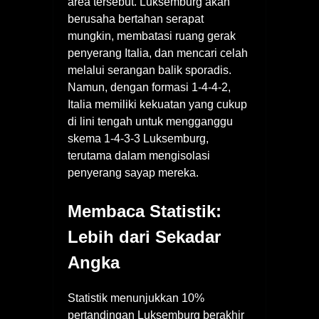
area tersebut. Luksemburg akan
berusaha bertahan serapat
mungkin, membatasi ruang gerak
penyerang Italia, dan mencari celah
melalui serangan balik sporadis.
Namun, dengan formasi 1-4-4-2,
Italia memiliki kekuatan yang cukup
di lini tengah untuk mengganggu
skema 1-4-3-3 Luksemburg,
terutama dalam mengisolasi
penyerang sayap mereka.
Membaca Statistik:
Lebih dari Sekadar
Angka
Statistik menunjukkan 10%
pertandingan Luksemburg berakhir