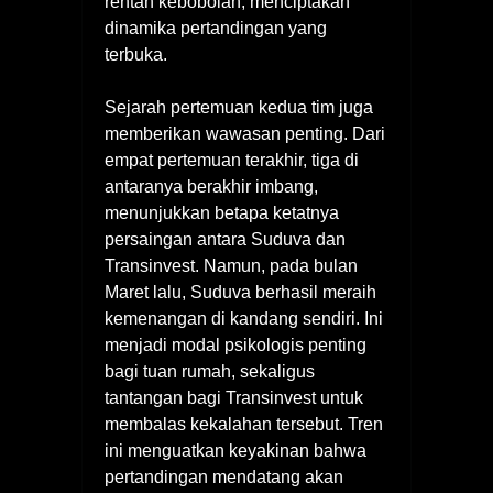
rentan kebobolan, menciptakan
dinamika pertandingan yang
terbuka.
Sejarah pertemuan kedua tim juga
memberikan wawasan penting. Dari
empat pertemuan terakhir, tiga di
antaranya berakhir imbang,
menunjukkan betapa ketatnya
persaingan antara Suduva dan
Transinvest. Namun, pada bulan
Maret lalu, Suduva berhasil meraih
kemenangan di kandang sendiri. Ini
menjadi modal psikologis penting
bagi tuan rumah, sekaligus
tantangan bagi Transinvest untuk
membalas kekalahan tersebut. Tren
ini menguatkan keyakinan bahwa
pertandingan mendatang akan