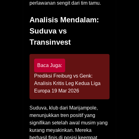
perlawanan sengit dari tim tamu.
Analisis Mendalam:
Suduva vs
Transinvest
Baca Juga:
Prediksi Freiburg vs Genk:
Analisis Kritis Leg Kedua Liga
Europa 19 Mar 2026
Suduva, klub dari Marijampole,
menunjukkan tren positif yang
signifikan setelah awal musim yang
kurang meyakinkan. Mereka
berhasil finis di posisi keempat