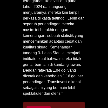
terdegradasi ke divisi dua pada
tahun 2024 dan langsung
menjuarainya, mereka kini tampil
perkasa di kasta tertinggi. Lebih dari
separuh pertandingan mereka
musim ini berakhir dengan
kemenangan, sebuah statistik yang
mencerminkan adaptasi cepat dan
kualitas skuad. Kemenangan
tandang 3-1 atas Siauliai menjadi
indikator kuat bahwa mereka tidak
gentar bermain di kandang lawan.
Dengan rata-rata 1.84 gol yang
dicetak dan kebobolan 1.16 gol per
pertandingan, Transinvest dikenal
sebagai tim yang bermain lebih
spektakuler dan ofensif.