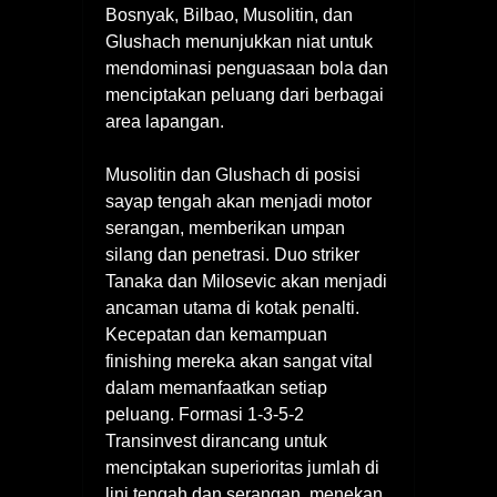
Bosnyak, Bilbao, Musolitin, dan
Glushach menunjukkan niat untuk
mendominasi penguasaan bola dan
menciptakan peluang dari berbagai
area lapangan.
Musolitin dan Glushach di posisi
sayap tengah akan menjadi motor
serangan, memberikan umpan
silang dan penetrasi. Duo striker
Tanaka dan Milosevic akan menjadi
ancaman utama di kotak penalti.
Kecepatan dan kemampuan
finishing mereka akan sangat vital
dalam memanfaatkan setiap
peluang. Formasi 1-3-5-2
Transinvest dirancang untuk
menciptakan superioritas jumlah di
lini tengah dan serangan, menekan