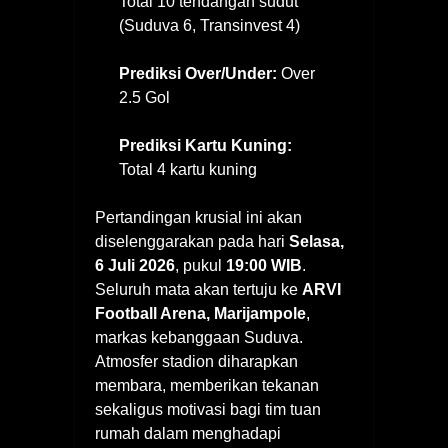
Total 10 tendangan sudut
(Suduva 6, Transinvest 4)
Prediksi Over/Under:
Over
2.5 Gol
Prediksi Kartu Kuning:
Total 4 kartu kuning
Pertandingan krusial ini akan
diselenggarakan pada hari
Selasa,
6 Juli 2026
, pukul
19:00 WIB
.
Seluruh mata akan tertuju ke
ARVI
Football Arena, Marijampole
,
markas kebanggaan Suduva.
Atmosfer stadion diharapkan
membara, memberikan tekanan
sekaligus motivasi bagi tim tuan
rumah dalam menghadapi