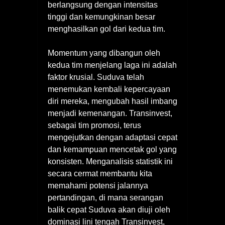
berlangsung dengan intensitas
tinggi dan kemungkinan besar
menghasilkan gol dari kedua tim.
Momentum yang dibangun oleh
kedua tim menjelang laga ini adalah
faktor krusial. Suduva telah
menemukan kembali kepercayaan
diri mereka, mengubah hasil imbang
menjadi kemenangan. Transinvest,
sebagai tim promosi, terus
mengejutkan dengan adaptasi cepat
dan kemampuan mencetak gol yang
konsisten. Menganalisis statistik ini
secara cermat membantu kita
memahami potensi jalannya
pertandingan, di mana serangan
balik cepat Suduva akan diuji oleh
dominasi lini tengah Transinvest,