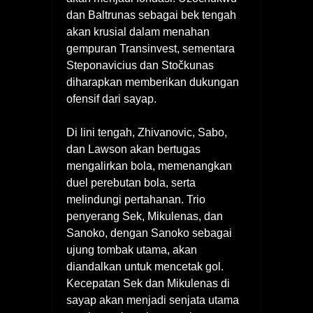
dan Baltrunas sebagai bek tengah
akan krusial dalam menahan
gempuran Transinvest, sementara
Steponavicius dan Stočkunas
diharapkan memberikan dukungan
ofensif dari sayap.
Di lini tengah, Zhivanovic, Sabo,
dan Lawson akan bertugas
mengalirkan bola, memenangkan
duel perebutan bola, serta
melindungi pertahanan. Trio
penyerang Sek, Mikulenas, dan
Sanoko, dengan Sanoko sebagai
ujung tombak utama, akan
diandalkan untuk mencetak gol.
Kecepatan Sek dan Mikulenas di
sayap akan menjadi senjata utama