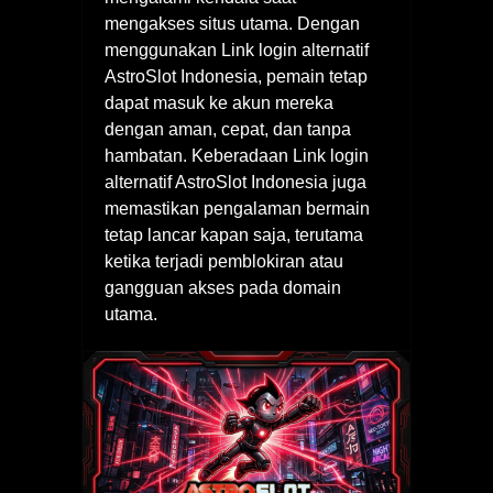
mengakses situs utama. Dengan
menggunakan Link login alternatif
AstroSlot Indonesia, pemain tetap
dapat masuk ke akun mereka
dengan aman, cepat, dan tanpa
hambatan. Keberadaan Link login
alternatif AstroSlot Indonesia juga
memastikan pengalaman bermain
tetap lancar kapan saja, terutama
ketika terjadi pemblokiran atau
gangguan akses pada domain
utama.