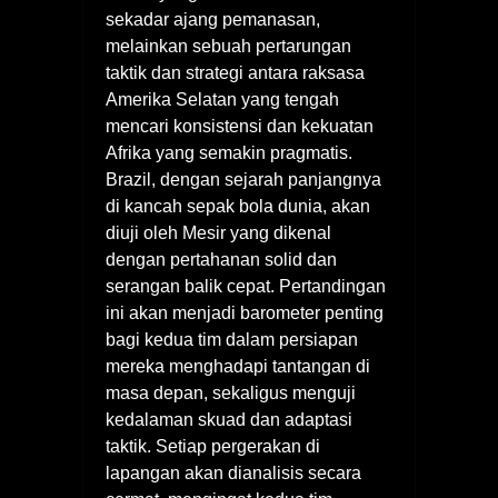
sekadar ajang pemanasan,
melainkan sebuah pertarungan
taktik dan strategi antara raksasa
Amerika Selatan yang tengah
mencari konsistensi dan kekuatan
Afrika yang semakin pragmatis.
Brazil, dengan sejarah panjangnya
di kancah sepak bola dunia, akan
diuji oleh Mesir yang dikenal
dengan pertahanan solid dan
serangan balik cepat. Pertandingan
ini akan menjadi barometer penting
bagi kedua tim dalam persiapan
mereka menghadapi tantangan di
masa depan, sekaligus menguji
kedalaman skuad dan adaptasi
taktik. Setiap pergerakan di
lapangan akan dianalisis secara