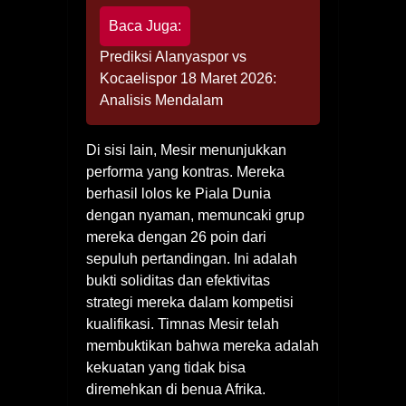
Baca Juga:
Prediksi Alanyaspor vs
Kocaelispor 18 Maret 2026:
Analisis Mendalam
Di sisi lain, Mesir menunjukkan
performa yang kontras. Mereka
berhasil lolos ke Piala Dunia
dengan nyaman, memuncaki grup
mereka dengan 26 poin dari
sepuluh pertandingan. Ini adalah
bukti soliditas dan efektivitas
strategi mereka dalam kompetisi
kualifikasi. Timnas Mesir telah
membuktikan bahwa mereka adalah
kekuatan yang tidak bisa
diremehkan di benua Afrika.