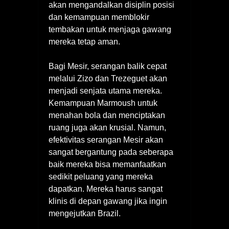
akan mengandalkan disiplin posisi
dan kemampuan memblokir
tembakan untuk menjaga gawang
mereka tetap aman.
Bagi Mesir, serangan balik cepat
melalui Zizo dan Trezeguet akan
menjadi senjata utama mereka.
Kemampuan Marmoush untuk
menahan bola dan menciptakan
ruang juga akan krusial. Namun,
efektivitas serangan Mesir akan
sangat bergantung pada seberapa
baik mereka bisa memanfaatkan
sedikit peluang yang mereka
dapatkan. Mereka harus sangat
klinis di depan gawang jika ingin
mengejutkan Brazil.