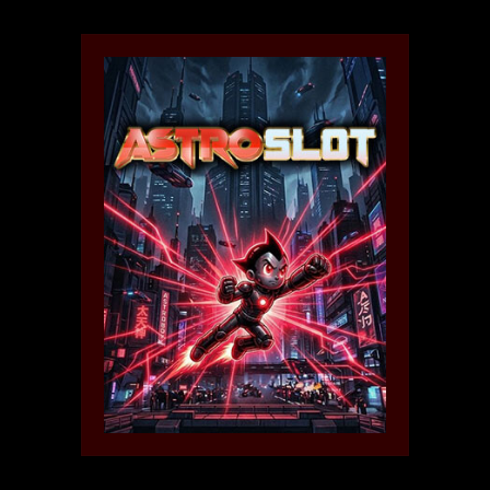
Navigasi
pos