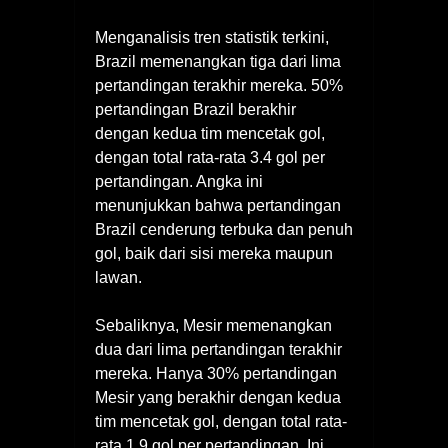
Menganalisis tren statistik terkini,
Brazil memenangkan tiga dari lima
pertandingan terakhir mereka. 50%
pertandingan Brazil berakhir
dengan kedua tim mencetak gol,
dengan total rata-rata 3.4 gol per
pertandingan. Angka ini
menunjukkan bahwa pertandingan
Brazil cenderung terbuka dan penuh
gol, baik dari sisi mereka maupun
lawan.
Sebaliknya, Mesir memenangkan
dua dari lima pertandingan terakhir
mereka. Hanya 30% pertandingan
Mesir yang berakhir dengan kedua
tim mencetak gol, dengan total rata-
rata 1.9 gol per pertandingan. Ini