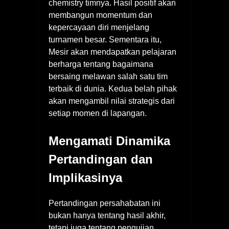
chemistry timnya. Hasil positif akan
membangun momentum dan
kepercayaan diri menjelang
turnamen besar. Sementara itu,
Mesir akan mendapatkan pelajaran
berharga tentang bagaimana
bersaing melawan salah satu tim
terbaik di dunia. Kedua belah pihak
akan mengambil nilai strategis dari
setiap momen di lapangan.
Mengamati Dinamika
Pertandingan dan
Implikasinya
Pertandingan persahabatan ini
bukan hanya tentang hasil akhir,
tetapi juga tentang pengujian