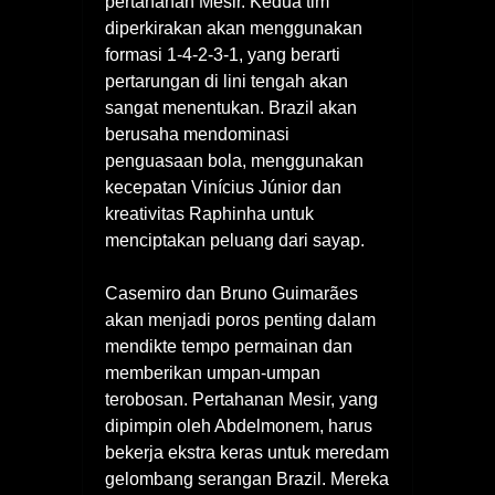
pertahanan Mesir. Kedua tim
diperkirakan akan menggunakan
formasi 1-4-2-3-1, yang berarti
pertarungan di lini tengah akan
sangat menentukan. Brazil akan
berusaha mendominasi
penguasaan bola, menggunakan
kecepatan Vinícius Júnior dan
kreativitas Raphinha untuk
menciptakan peluang dari sayap.
Casemiro dan Bruno Guimarães
akan menjadi poros penting dalam
mendikte tempo permainan dan
memberikan umpan-umpan
terobosan. Pertahanan Mesir, yang
dipimpin oleh Abdelmonem, harus
bekerja ekstra keras untuk meredam
gelombang serangan Brazil. Mereka