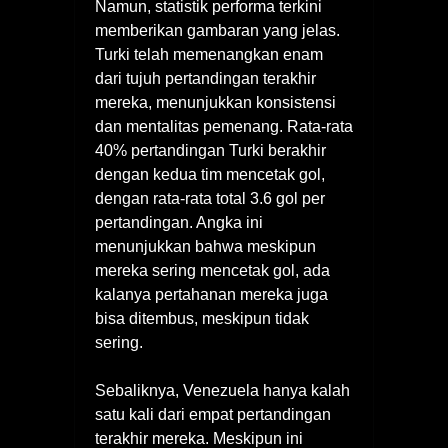
Namun, statistik performa terkini
memberikan gambaran yang jelas.
Turki telah memenangkan enam
dari tujuh pertandingan terakhir
mereka, menunjukkan konsistensi
dan mentalitas pemenang. Rata-rata
40% pertandingan Turki berakhir
dengan kedua tim mencetak gol,
dengan rata-rata total 3.6 gol per
pertandingan. Angka ini
menunjukkan bahwa meskipun
mereka sering mencetak gol, ada
kalanya pertahanan mereka juga
bisa ditembus, meskipun tidak
sering.
Sebaliknya, Venezuela hanya kalah
satu kali dari empat pertandingan
terakhir mereka. Meskipun ini