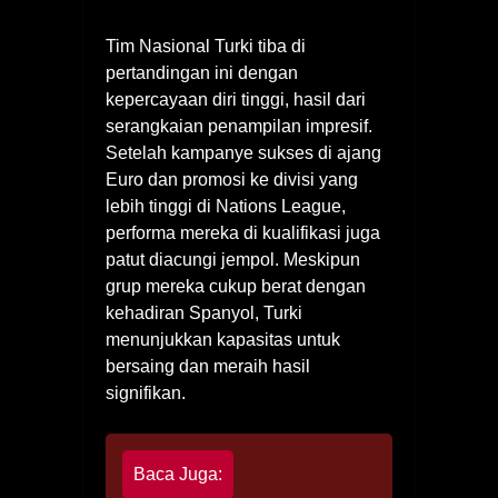
Tim Nasional Turki tiba di
pertandingan ini dengan
kepercayaan diri tinggi, hasil dari
serangkaian penampilan impresif.
Setelah kampanye sukses di ajang
Euro dan promosi ke divisi yang
lebih tinggi di Nations League,
performa mereka di kualifikasi juga
patut diacungi jempol. Meskipun
grup mereka cukup berat dengan
kehadiran Spanyol, Turki
menunjukkan kapasitas untuk
bersaing dan meraih hasil
signifikan.
Baca Juga: