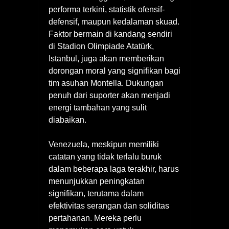
performa terkini, statistik ofensif-
defensif, maupun kedalaman skuad.
Faktor bermain di kandang sendiri
di Stadion Olimpiade Atatürk,
Istanbul, juga akan memberikan
dorongan moral yang signifikan bagi
tim asuhan Montella. Dukungan
penuh dari suporter akan menjadi
energi tambahan yang sulit
diabaikan.
Venezuela, meskipun memiliki
catatan yang tidak terlalu buruk
dalam beberapa laga terakhir, harus
menunjukkan peningkatan
signifikan, terutama dalam
efektivitas serangan dan soliditas
pertahanan. Mereka perlu