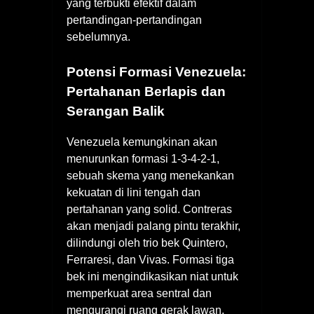
yang terbukti efektif dalam
pertandingan-pertandingan
sebelumnya.
Potensi Formasi Venezuela:
Pertahanan Berlapis dan
Serangan Balik
Venezuela kemungkinan akan
menurunkan formasi 1-3-4-2-1,
sebuah skema yang menekankan
kekuatan di lini tengah dan
pertahanan yang solid. Contreras
akan menjadi palang pintu terakhir,
dilindungi oleh trio bek Quintero,
Ferraresi, dan Vivas. Formasi tiga
bek ini mengindikasikan niat untuk
memperkuat area sentral dan
mengurangi ruang gerak lawan,