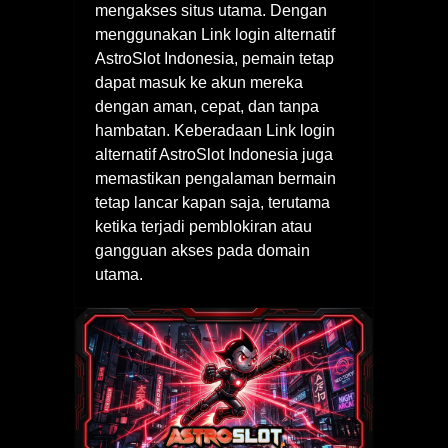
mengakses situs utama. Dengan
menggunakan Link login alternatif
AstroSlot Indonesia, pemain tetap
dapat masuk ke akun mereka
dengan aman, cepat, dan tanpa
hambatan. Keberadaan Link login
alternatif AstroSlot Indonesia juga
memastikan pengalaman bermain
tetap lancar kapan saja, terutama
ketika terjadi pemblokiran atau
gangguan akses pada domain
utama.