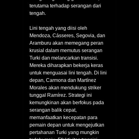
terutama terhadap serangan dari
tengah.
Lini tengah yang diisi oleh
Mendoza, Cásseres, Segovia, dan
Aramburu akan memegang peran
krusial dalam memutus serangan
Turki dan melancarkan transisi.
Mereka diharapkan bekerja keras
untuk menguasai lini tengah. Di lini
depan, Carmona dan Martínez
Morales akan mendukung striker
tunggal Ramírez. Strategi ini
kemungkinan akan berfokus pada
serangan balik cepat,
memanfaatkan kecepatan para
pemain depan untuk mengejutkan
pertahanan Turki yang mungkin