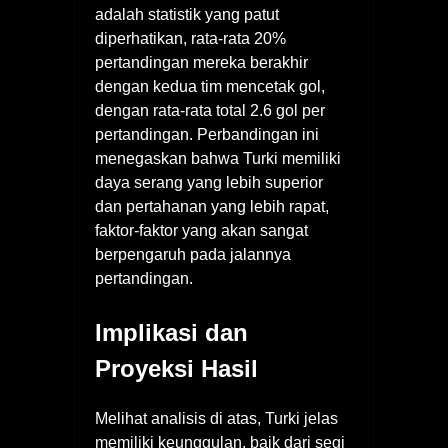
adalah statistik yang patut
diperhatikan, rata-rata 20%
pertandingan mereka berakhir
dengan kedua tim mencetak gol,
dengan rata-rata total 2.6 gol per
pertandingan. Perbandingan ini
menegaskan bahwa Turki memiliki
daya serang yang lebih superior
dan pertahanan yang lebih rapat,
faktor-faktor yang akan sangat
berpengaruh pada jalannya
pertandingan.
Implikasi dan
Proyeksi Hasil
Melihat analisis di atas, Turki jelas
memiliki keunggulan, baik dari segi