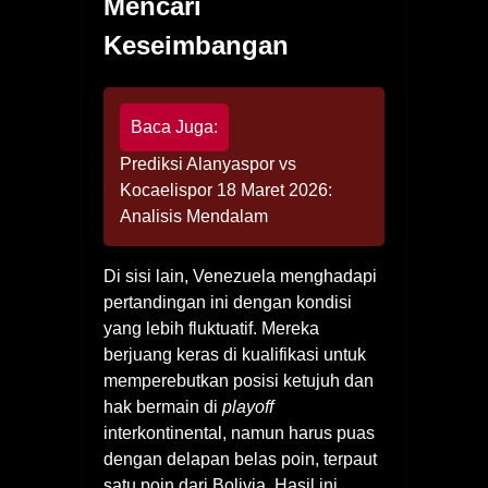
Mencari
Keseimbangan
Baca Juga:
Prediksi Alanyaspor vs
Kocaelispor 18 Maret 2026:
Analisis Mendalam
Di sisi lain, Venezuela menghadapi
pertandingan ini dengan kondisi
yang lebih fluktuatif. Mereka
berjuang keras di kualifikasi untuk
memperebutkan posisi ketujuh dan
hak bermain di
playoff
interkontinental, namun harus puas
dengan delapan belas poin, terpaut
satu poin dari Bolivia. Hasil ini