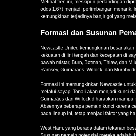
Melihat tren ini, meskipun pertandingan dipr
odds 1.67) menjadi pertimbangan menarik. 
kemungkinan terjadinya banjir gol yang melam
Formasi dan Susunan Pemain
Newcastle United kemungkinan besar akan t
kekuatan di lini tengah dan kecepatan di s
bawah mistar; Burn, Botman, Thiaw, dan Mile
Ramsey, Guimarães, Willock, dan Murphy di 
Formasi ini memungkinkan Newcastle untuk 
melalui sayap. Tonali akan menjadi kunci 
Guimarães dan Willock diharapkan mampu m
Absennya beberapa pemain kunci karena ced
pada lineup ini, tetap menjadi faktor yang
West Ham, yang berada dalam tekanan besar
Susunan pemain potensial mereka adalah: 