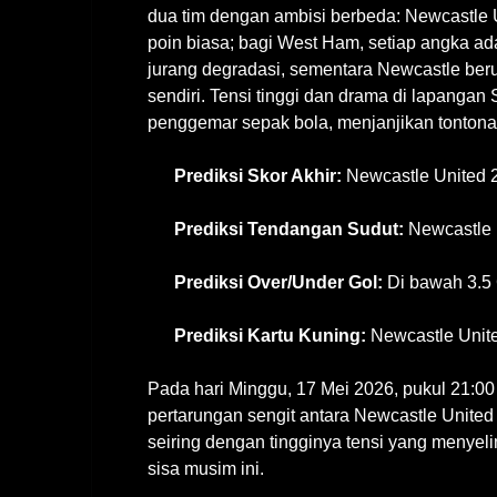
dua tim dengan ambisi berbeda: Newcastle 
poin biasa; bagi West Ham, setiap angka a
jurang degradasi, sementara Newcastle ber
sendiri. Tensi tinggi dan drama di lapangan
penggemar sepak bola, menjanjikan tontona
Prediksi Skor Akhir:
Newcastle United 
Prediksi Tendangan Sudut:
Newcastle 
Prediksi Over/Under Gol:
Di bawah 3.5
Prediksi Kartu Kuning:
Newcastle Unit
Pada hari Minggu, 17 Mei 2026, pukul 21:00
pertarungan sengit antara Newcastle Unite
seiring dengan tingginya tensi yang menyeli
sisa musim ini.