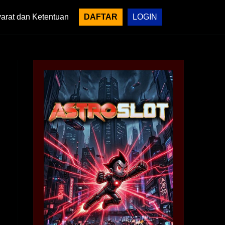
arat dan Ketentuan
DAFTAR
LOGIN