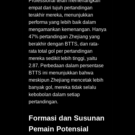
Professional telah memenangkan
empat dari tujuh pertandingan
terakhir mereka, menunjukkan
performa yang lebih baik dalam
mengamankan kemenangan. Hanya
47% pertandingan Zhejiang yang
berakhir dengan BTTS, dan rata-
rata total gol per pertandingan
mereka sedikit lebih tinggi, yaitu
2.87. Perbedaan dalam persentase
BTTS ini menunjukkan bahwa
meskipun Zhejiang mencetak lebih
banyak gol, mereka tidak selalu
kebobolan dalam setiap
pertandingan.
Formasi dan Susunan
Pemain Potensial