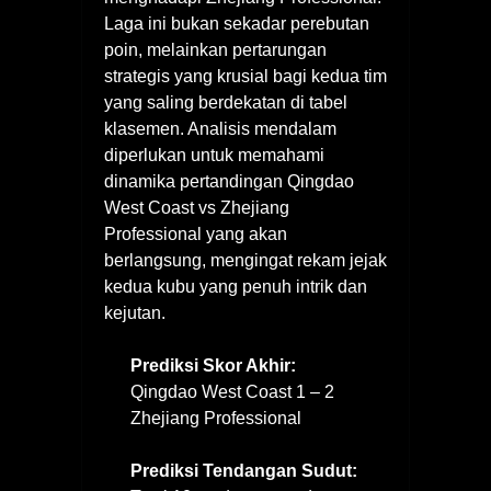
Laga ini bukan sekadar perebutan
poin, melainkan pertarungan
strategis yang krusial bagi kedua tim
yang saling berdekatan di tabel
klasemen. Analisis mendalam
diperlukan untuk memahami
dinamika pertandingan Qingdao
West Coast vs Zhejiang
Professional yang akan
berlangsung, mengingat rekam jejak
kedua kubu yang penuh intrik dan
kejutan.
Prediksi Skor Akhir:
Qingdao West Coast 1 – 2
Zhejiang Professional
Prediksi Tendangan Sudut: