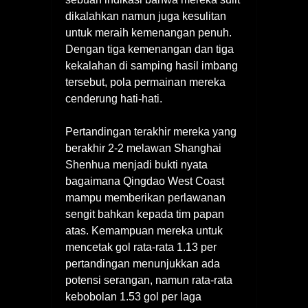
dikalahkan namun juga kesulitan
untuk meraih kemenangan penuh.
Dengan tiga kemenangan dan tiga
kekalahan di samping hasil imbang
tersebut, pola permainan mereka
cenderung hati-hati.
Pertandingan terakhir mereka yang
berakhir 2-2 melawan Shanghai
Shenhua menjadi bukti nyata
bagaimana Qingdao West Coast
mampu memberikan perlawanan
sengit bahkan kepada tim papan
atas. Kemampuan mereka untuk
mencetak gol rata-rata 1.13 per
pertandingan menunjukkan ada
potensi serangan, namun rata-rata
kebobolan 1.53 gol per laga