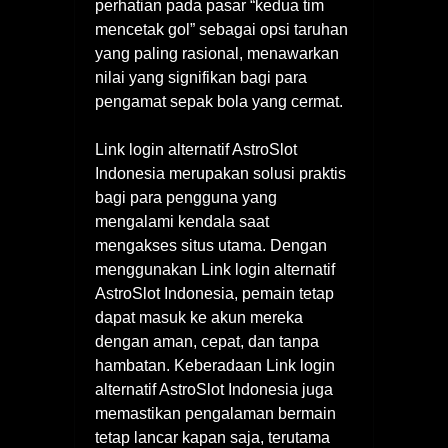
perhatian pada pasar “kedua tim
mencetak gol” sebagai opsi taruhan
yang paling rasional, menawarkan
nilai yang signifikan bagi para
pengamat sepak bola yang cermat.
Link login alternatif AstroSlot
Indonesia merupakan solusi praktis
bagi para pengguna yang
mengalami kendala saat
mengakses situs utama. Dengan
menggunakan Link login alternatif
AstroSlot Indonesia, pemain tetap
dapat masuk ke akun mereka
dengan aman, cepat, dan tanpa
hambatan. Keberadaan Link login
alternatif AstroSlot Indonesia juga
memastikan pengalaman bermain
tetap lancar kapan saja, terutama