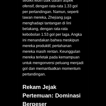
sedikit lebih baik dalam aspek
ofensif, dengan rata-rata 1.33 gol
per pertandingan. Namun, seperti
lawan mereka, Zhejiang juga
menghadapi tantangan di lini
belakang, dengan rata-rata
kebobolan 1.53 gol per laga. Angka
ini menandakan bahwa meskipun
mereka produktif, pertahanan
mereka masih rentan. Keunggulan
mereka terletak pada kemampuan
untuk mengonversi peluang menjadi
gol dan memanfaatkan momentum
pertandingan.
Rekam Jejak
Pertemuan: Dominasi
Bergeser