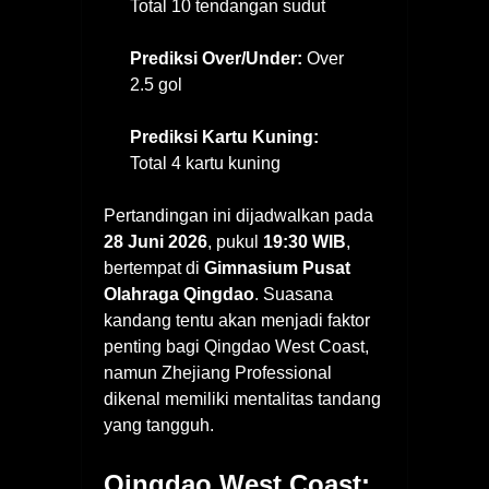
Total 10 tendangan sudut
Prediksi Over/Under:
Over
2.5 gol
Prediksi Kartu Kuning:
Total 4 kartu kuning
Pertandingan ini dijadwalkan pada
28 Juni 2026
, pukul
19:30 WIB
,
bertempat di
Gimnasium Pusat
Olahraga Qingdao
. Suasana
kandang tentu akan menjadi faktor
penting bagi Qingdao West Coast,
namun Zhejiang Professional
dikenal memiliki mentalitas tandang
yang tangguh.
Qingdao West Coast: