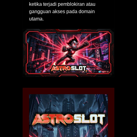
ketika terjadi pemblokiran atau
gangguan akses pada domain
utama.
Navigasi
pos