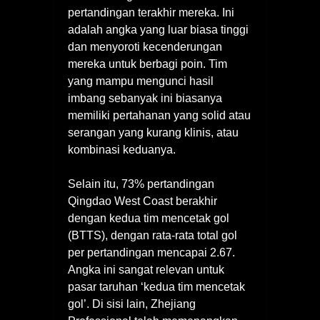
pertandingan terakhir mereka. Ini
adalah angka yang luar biasa tinggi
dan menyoroti kecenderungan
mereka untuk berbagi poin. Tim
yang mampu mengunci hasil
imbang sebanyak ini biasanya
memiliki pertahanan yang solid atau
serangan yang kurang klinis, atau
kombinasi keduanya.
Selain itu, 73% pertandingan
Qingdao West Coast berakhir
dengan kedua tim mencetak gol
(BTTS), dengan rata-rata total gol
per pertandingan mencapai 2.67.
Angka ini sangat relevan untuk
pasar taruhan ‘kedua tim mencetak
gol’. Di sisi lain, Zhejiang