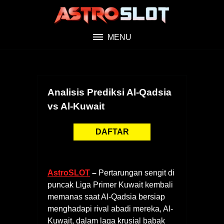
Skip
to
content
MENU
Analisis Prediksi Al-Qadsia
vs Al-Kuwait
DAFTAR
AstroSLOT
–
Pertarungan sengit di
puncak Liga Primer Kuwait kembali
memanas saat Al-Qadsia bersiap
menghadapi rival abadi mereka, Al-
Kuwait, dalam laga krusial babak