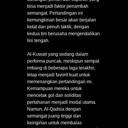
bisa menjadi faktor penambah
semangat. Pertandingan ini
kemungkinan besar akan berjalan
ketat dan penuh taktik, dengan
kedua tim berusaha mengendalikan
lini tengah.
Al-Kuwait yang sedang dalam
performa puncak, meskipun sempat
imbang di beberapa laga terakhir,
tetap menjadi favorit kuat untuk
memenangkan pertandingan ini.
Kemampuan mereka untuk
mencetak gol dan soliditas
pertahanan menjadi modal utama.
Namun, Al-Qadsia dengan
semangat juang tinggi dan
keinginan untuk membalas