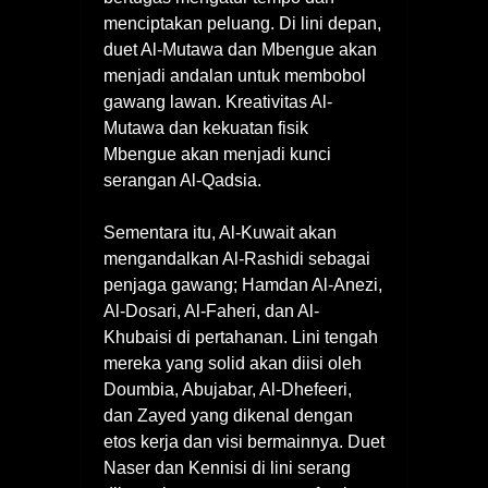
menciptakan peluang. Di lini depan,
duet Al-Mutawa dan Mbengue akan
menjadi andalan untuk membobol
gawang lawan. Kreativitas Al-
Mutawa dan kekuatan fisik
Mbengue akan menjadi kunci
serangan Al-Qadsia.
Sementara itu, Al-Kuwait akan
mengandalkan Al-Rashidi sebagai
penjaga gawang; Hamdan Al-Anezi,
Al-Dosari, Al-Faheri, dan Al-
Khubaisi di pertahanan. Lini tengah
mereka yang solid akan diisi oleh
Doumbia, Abujabar, Al-Dhefeeri,
dan Zayed yang dikenal dengan
etos kerja dan visi bermainnya. Duet
Naser dan Kennisi di lini serang