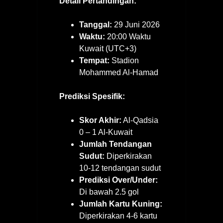
Detail Pertandingan:
Tanggal:
29 Juni 2026
Waktu:
20:00 Waktu
Kuwait (UTC+3)
Tempat:
Stadion
Mohammed Al-Hamad
Prediksi Spesifik:
Skor Akhir:
Al-Qadsia
0 – 1 Al-Kuwait
Jumlah Tendangan
Sudut:
Diperkirakan
10-12 tendangan sudut
Prediksi Over/Under:
Di bawah 2.5 gol
Jumlah Kartu Kuning:
Diperkirakan 4-6 kartu