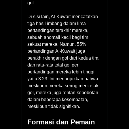
gol.
Di sisi lain, Al-Kuwait mencatatkan
tiga hasil imbang dalam lima
pertandingan terakhir mereka,
sebuah anomali kecil bagi tim
sekuat mereka. Namun, 55%
pertandingan Al-Kuwait juga
berakhir dengan gol dari kedua tim,
dan rata-rata total gol per
pertandingan mereka lebih tinggi,
yaitu 3.23. Ini menunjukkan bahwa
meskipun mereka sering mencetak
gol, mereka juga rentan kebobolan
dalam beberapa kesempatan,
meskipun tidak signifikan.
Formasi dan Pemain