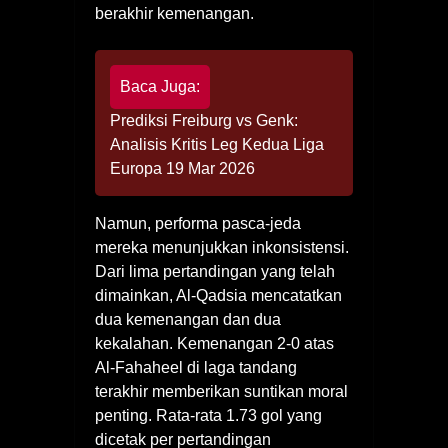
berakhir kemenangan.
Baca Juga:
Prediksi Freiburg vs Genk:
Analisis Kritis Leg Kedua Liga
Europa 19 Mar 2026
Namun, performa pasca-jeda
mereka menunjukkan inkonsistensi.
Dari lima pertandingan yang telah
dimainkan, Al-Qadsia mencatatkan
dua kemenangan dan dua
kekalahan. Kemenangan 2-0 atas
Al-Fahaheel di laga tandang
terakhir memberikan suntikan moral
penting. Rata-rata 1.73 gol yang
dicetak per pertandingan