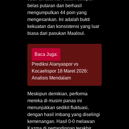
belas putaran dan berhasil
mengumpulkan 44 poin yang
mengesankan. Ini adalah bukti
kekuatan dan konsistensi yang luar
biasa dari pasukan Maaloul.
Baca Juga:
Prediksi Alanyaspor vs
Kocaelispor 18 Maret 2026:
Analisis Mendalam
Meskipun demikian, performa
mereka di musim panas ini
menunjukkan sedikit fluktuasi,
dengan hasil imbang yang diselingi
kemenangan. Hasil 0-0 melawan
Kazma di pertandingan terakhir