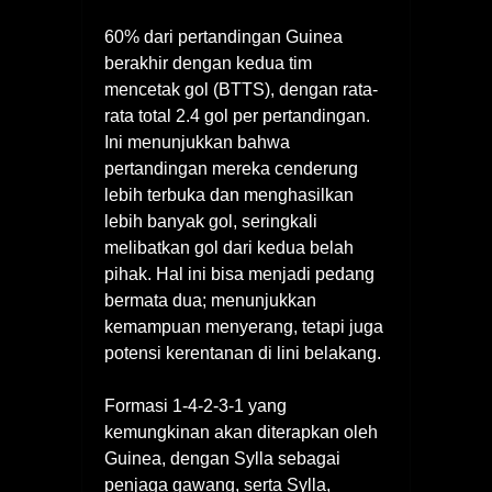
60% dari pertandingan Guinea
berakhir dengan kedua tim
mencetak gol (BTTS), dengan rata-
rata total 2.4 gol per pertandingan.
Ini menunjukkan bahwa
pertandingan mereka cenderung
lebih terbuka dan menghasilkan
lebih banyak gol, seringkali
melibatkan gol dari kedua belah
pihak. Hal ini bisa menjadi pedang
bermata dua; menunjukkan
kemampuan menyerang, tetapi juga
potensi kerentanan di lini belakang.
Formasi 1-4-2-3-1 yang
kemungkinan akan diterapkan oleh
Guinea, dengan Sylla sebagai
penjaga gawang, serta Sylla,