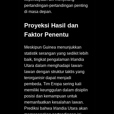
pertandingan-pertandingan penting
di masa depan.
Proyeksi Hasil dan
Faktor Penentu
Meskipun Guinea menunjukkan
statistik serangan yang sedikit lebih
baik, tingkat pengalaman Irlandia
Utara dalam menghadapi lawan-
lawan dengan struktur taktis yang
terorganisir dapat menjadi
pembeda. Tim Eropa sering kali
memiliki keunggulan dalam disiplin
posisi dan kemampuan untuk
memanfaatkan kesalahan lawan.
Prediksi bahwa Irlandia Utara akan