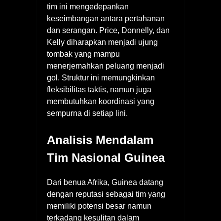
tim ini mengedepankan
keseimbangan antara pertahanan
dan serangan. Price, Donnelly, dan
Kelly diharapkan menjadi ujung
tombak yang mampu
menerjemahkan peluang menjadi
gol. Struktur ini memungkinkan
fleksibilitas taktis, namun juga
membutuhkan koordinasi yang
sempurna di setiap lini.
Analisis Mendalam
Tim Nasional Guinea
Dari benua Afrika, Guinea datang
dengan reputasi sebagai tim yang
memiliki potensi besar namun
terkadang kesulitan dalam