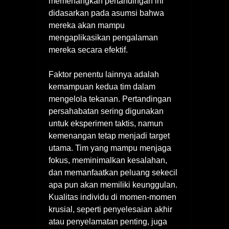
memenangkan pertandingan ini
didasarkan pada asumsi bahwa
mereka akan mampu
mengaplikasikan pengalaman
mereka secara efektif.
Faktor penentu lainnya adalah
kemampuan kedua tim dalam
mengelola tekanan. Pertandingan
persahabatan sering digunakan
untuk eksperimen taktis, namun
kemenangan tetap menjadi target
utama. Tim yang mampu menjaga
fokus, meminimalkan kesalahan,
dan memanfaatkan peluang sekecil
apa pun akan memiliki keunggulan.
Kualitas individu di momen-momen
krusial, seperti penyelesaian akhir
atau penyelamatan penting, juga