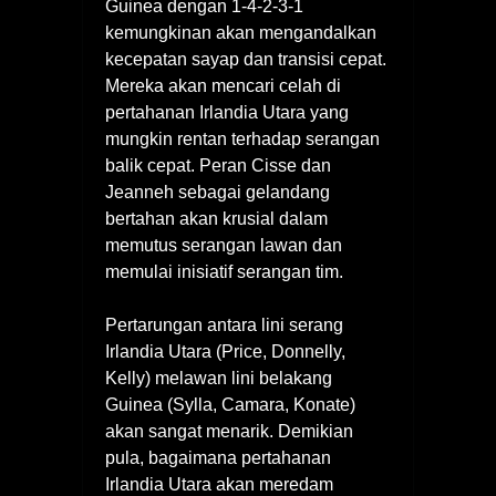
Guinea dengan 1-4-2-3-1
kemungkinan akan mengandalkan
kecepatan sayap dan transisi cepat.
Mereka akan mencari celah di
pertahanan Irlandia Utara yang
mungkin rentan terhadap serangan
balik cepat. Peran Cisse dan
Jeanneh sebagai gelandang
bertahan akan krusial dalam
memutus serangan lawan dan
memulai inisiatif serangan tim.
Pertarungan antara lini serang
Irlandia Utara (Price, Donnelly,
Kelly) melawan lini belakang
Guinea (Sylla, Camara, Konate)
akan sangat menarik. Demikian
pula, bagaimana pertahanan
Irlandia Utara akan meredam