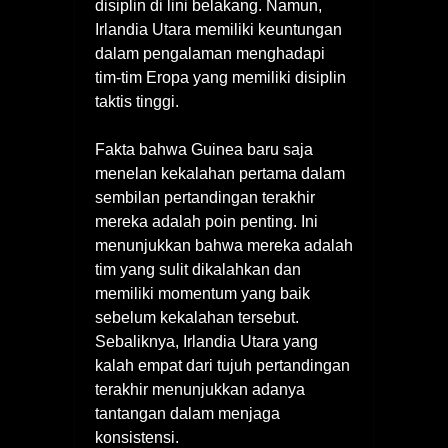
disiplin di lini belakang. Namun,
Irlandia Utara memiliki keuntungan
dalam pengalaman menghadapi
tim-tim Eropa yang memiliki disiplin
taktis tinggi.
Fakta bahwa Guinea baru saja
menelan kekalahan pertama dalam
sembilan pertandingan terakhir
mereka adalah poin penting. Ini
menunjukkan bahwa mereka adalah
tim yang sulit dikalahkan dan
memiliki momentum yang baik
sebelum kekalahan tersebut.
Sebaliknya, Irlandia Utara yang
kalah empat dari tujuh pertandingan
terakhir menunjukkan adanya
tantangan dalam menjaga
konsistensi.