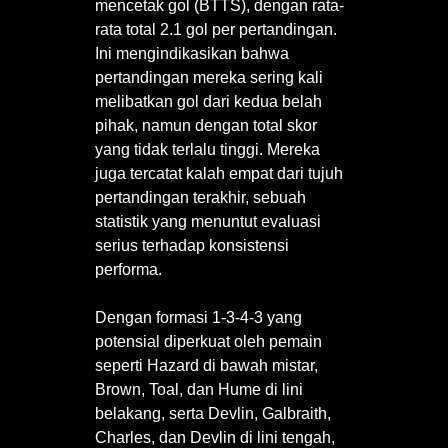
mencetak gol (BTTS), dengan rata-
rata total 2.1 gol per pertandingan.
Ini mengindikasikan bahwa
pertandingan mereka sering kali
melibatkan gol dari kedua belah
pihak, namun dengan total skor
yang tidak terlalu tinggi. Mereka
juga tercatat kalah empat dari tujuh
pertandingan terakhir, sebuah
statistik yang menuntut evaluasi
serius terhadap konsistensi
performa.
Dengan formasi 1-3-4-3 yang
potensial diperkuat oleh pemain
seperti Hazard di bawah mistar,
Brown, Toal, dan Hume di lini
belakang, serta Devlin, Galbraith,
Charles, dan Devlin di lini tengah,