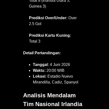
Total 8 (Irlandia Utara 5,
Guinea 3)
Prediksi Over/Under:
Over
2.5 Gol
Prediksi Kartu Kuning:
Total 3
Detail Pertandingan:
Tanggal:
4 Juni 2026
Waktu:
20:00 WIB
Lokasi:
Estadio Nuevo
Mirandilla, Cadiz, Spanyol
Analisis Mendalam
Tim Nasional Irlandia