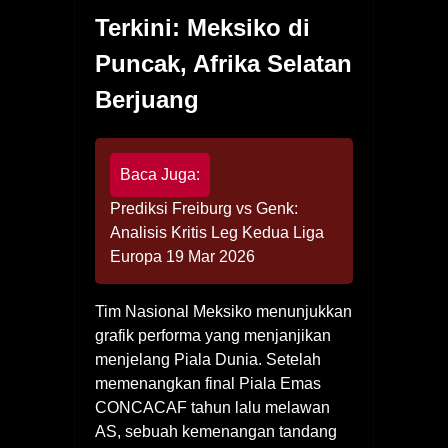
Terkini: Meksiko di
Puncak, Afrika Selatan
Berjuang
Baca Juga:
Prediksi Freiburg vs Genk:
Analisis Kritis Leg Kedua Liga
Europa 19 Mar 2026
Tim Nasional Meksiko menunjukkan
grafik performa yang menjanjikan
menjelang Piala Dunia. Setelah
memenangkan final Piala Emas
CONCACAF tahun lalu melawan
AS, sebuah kemenangan tandang