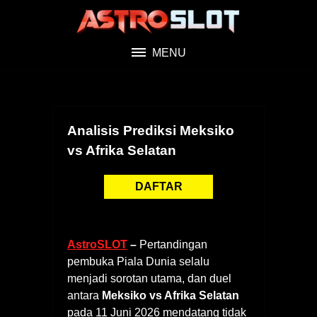
Skip
to
content
MENU
Analisis Prediksi Meksiko
vs Afrika Selatan
DAFTAR
AstroSLOT
–
Pertandingan
pembuka Piala Dunia selalu
menjadi sorotan utama, dan duel
antara
Meksiko vs Afrika Selatan
pada 11 Juni 2026 mendatang tidak