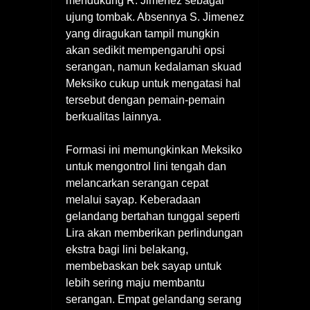
mendukung R. Jimenez sebagai
ujung tombak. Absennya S. Jimenez
yang diragukan tampil mungkin
akan sedikit mempengaruhi opsi
serangan, namun kedalaman skuad
Meksiko cukup untuk mengatasi hal
tersebut dengan pemain-pemain
berkualitas lainnya.
Formasi ini memungkinkan Meksiko
untuk mengontrol lini tengah dan
melancarkan serangan cepat
melalui sayap. Keberadaan
gelandang bertahan tunggal seperti
Lira akan memberikan perlindungan
ekstra bagi lini belakang,
membebaskan bek sayap untuk
lebih sering maju membantu
serangan. Empat gelandang serang