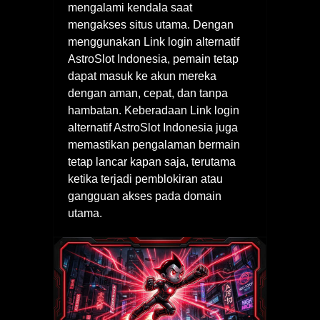
mengalami kendala saat
mengakses situs utama. Dengan
menggunakan Link login alternatif
AstroSlot Indonesia, pemain tetap
dapat masuk ke akun mereka
dengan aman, cepat, dan tanpa
hambatan. Keberadaan Link login
alternatif AstroSlot Indonesia juga
memastikan pengalaman bermain
tetap lancar kapan saja, terutama
ketika terjadi pemblokiran atau
gangguan akses pada domain
utama.