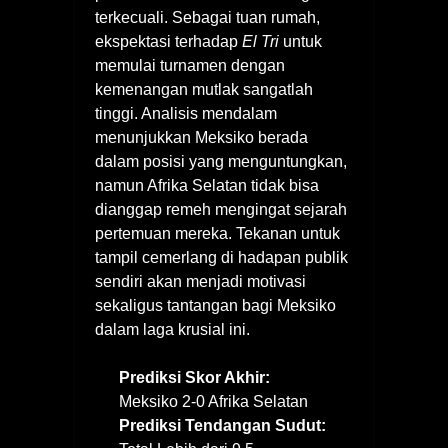
terkecuali. Sebagai tuan rumah,
ekspektasi terhadap
El Tri
untuk
memulai turnamen dengan
kemenangan mutlak sangatlah
tinggi. Analisis mendalam
menunjukkan Meksiko berada
dalam posisi yang menguntungkan,
namun Afrika Selatan tidak bisa
dianggap remeh mengingat sejarah
pertemuan mereka. Tekanan untuk
tampil cemerlang di hadapan publik
sendiri akan menjadi motivasi
sekaligus tantangan bagi Meksiko
dalam laga krusial ini.
Prediksi Skor Akhir:
Meksiko 2-0 Afrika Selatan
Prediksi Tendangan Sudut: