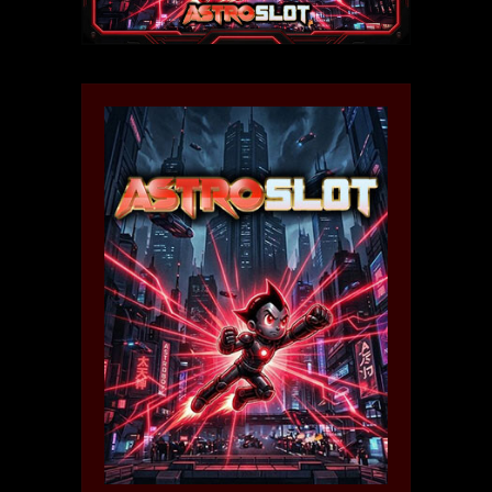
Navigasi
pos