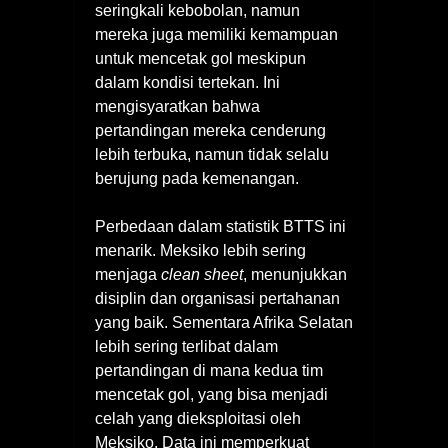
seringkali kebobolan, namun
mereka juga memiliki kemampuan
untuk mencetak gol meskipun
dalam kondisi tertekan. Ini
mengisyaratkan bahwa
pertandingan mereka cenderung
lebih terbuka, namun tidak selalu
berujung pada kemenangan.
Perbedaan dalam statistik BTTS ini
menarik. Meksiko lebih sering
menjaga
clean sheet
, menunjukkan
disiplin dan organisasi pertahanan
yang baik. Sementara Afrika Selatan
lebih sering terlibat dalam
pertandingan di mana kedua tim
mencetak gol, yang bisa menjadi
celah yang dieksploitasi oleh
Meksiko. Data ini memperkuat