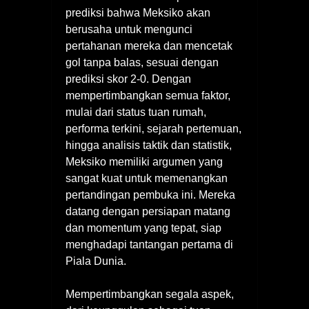
prediksi bahwa Meksiko akan
berusaha untuk mengunci
pertahanan mereka dan mencetak
gol tanpa balas, sesuai dengan
prediksi skor 2-0. Dengan
mempertimbangkan semua faktor,
mulai dari status tuan rumah,
performa terkini, sejarah pertemuan,
hingga analisis taktik dan statistik,
Meksiko memiliki argumen yang
sangat kuat untuk memenangkan
pertandingan pembuka ini. Mereka
datang dengan persiapan matang
dan momentum yang tepat, siap
menghadapi tantangan pertama di
Piala Dunia.
Mempertimbangkan segala aspek,