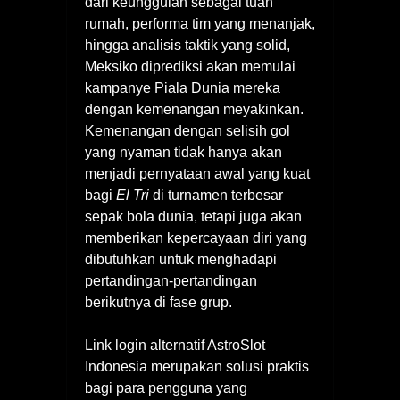
dari keunggulan sebagai tuan
rumah, performa tim yang menanjak,
hingga analisis taktik yang solid,
Meksiko diprediksi akan memulai
kampanye Piala Dunia mereka
dengan kemenangan meyakinkan.
Kemenangan dengan selisih gol
yang nyaman tidak hanya akan
menjadi pernyataan awal yang kuat
bagi
El Tri
di turnamen terbesar
sepak bola dunia, tetapi juga akan
memberikan kepercayaan diri yang
dibutuhkan untuk menghadapi
pertandingan-pertandingan
berikutnya di fase grup.
Link login alternatif AstroSlot
Indonesia merupakan solusi praktis
bagi para pengguna yang