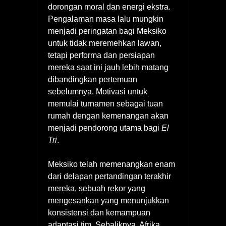
dorongan moral dan energi ekstra.
Pengalaman masa lalu mungkin
menjadi peringatan bagi Meksiko
untuk tidak meremehkan lawan,
tetapi performa dan persiapan
mereka saat ini jauh lebih matang
dibandingkan pertemuan
sebelumnya. Motivasi untuk
memulai turnamen sebagai tuan
rumah dengan kemenangan akan
menjadi pendorong utama bagi
El
Tri
.
Meksiko telah memenangkan enam
dari delapan pertandingan terakhir
mereka, sebuah rekor yang
mengesankan yang menunjukkan
konsistensi dan kemampuan
adaptasi tim. Sebaliknya, Afrika