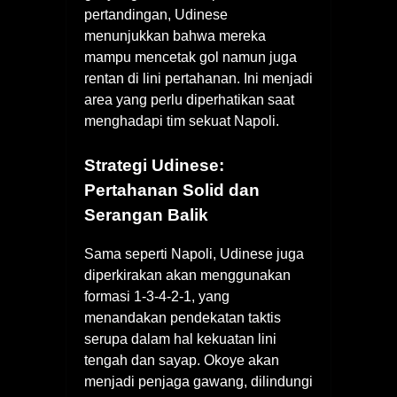
pertandingan, Udinese
menunjukkan bahwa mereka
mampu mencetak gol namun juga
rentan di lini pertahanan. Ini menjadi
area yang perlu diperhatikan saat
menghadapi tim sekuat Napoli.
Strategi Udinese:
Pertahanan Solid dan
Serangan Balik
Sama seperti Napoli, Udinese juga
diperkirakan akan menggunakan
formasi 1-3-4-2-1, yang
menandakan pendekatan taktis
serupa dalam hal kekuatan lini
tengah dan sayap. Okoye akan
menjadi penjaga gawang, dilindungi