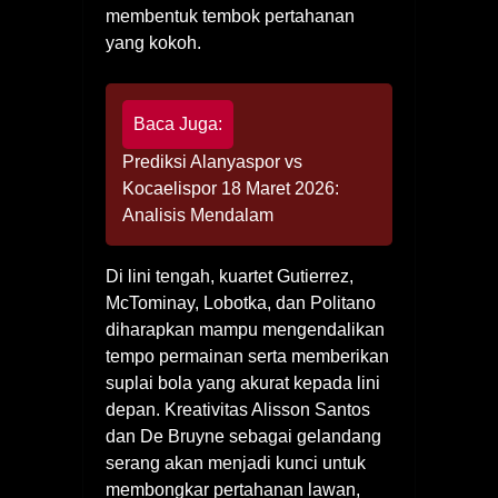
membentuk tembok pertahanan
yang kokoh.
Baca Juga:
Prediksi Alanyaspor vs
Kocaelispor 18 Maret 2026:
Analisis Mendalam
Di lini tengah, kuartet Gutierrez,
McTominay, Lobotka, dan Politano
diharapkan mampu mengendalikan
tempo permainan serta memberikan
suplai bola yang akurat kepada lini
depan. Kreativitas Alisson Santos
dan De Bruyne sebagai gelandang
serang akan menjadi kunci untuk
membongkar pertahanan lawan,