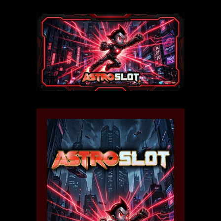
Navigasi
pos