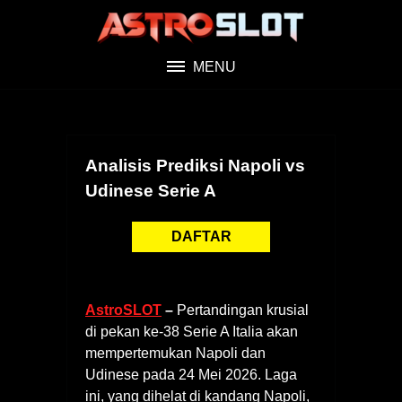
Skip
to
content
MENU
Analisis Prediksi Napoli vs
Udinese Serie A
DAFTAR
AstroSLOT
–
Pertandingan krusial
di pekan ke-38 Serie A Italia akan
mempertemukan Napoli dan
Udinese pada 24 Mei 2026. Laga
ini, yang dihelat di kandang Napoli,