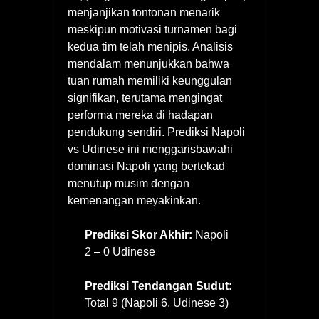
menjanjikan tontonan menarik
meskipun motivasi turnamen bagi
kedua tim telah menipis. Analisis
mendalam menunjukkan bahwa
tuan rumah memiliki keunggulan
signifikan, terutama mengingat
performa mereka di hadapan
pendukung sendiri. Prediksi Napoli
vs Udinese ini menggarisbawahi
dominasi Napoli yang bertekad
menutup musim dengan
kemenangan meyakinkan.
Prediksi Skor Akhir:
Napoli
2 – 0 Udinese
Prediksi Tendangan Sudut:
Total 9 (Napoli 6, Udinese 3)