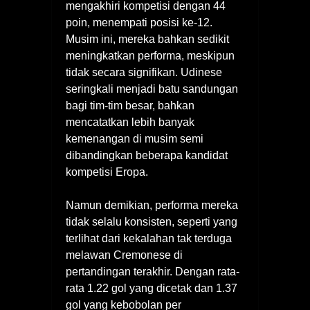
mengakhiri kompetisi dengan 44
poin, menempati posisi ke-12.
Musim ini, mereka bahkan sedikit
meningkatkan performa, meskipun
tidak secara signifikan. Udinese
seringkali menjadi batu sandungan
bagi tim-tim besar, bahkan
mencatatkan lebih banyak
kemenangan di musim semi
dibandingkan beberapa kandidat
kompetisi Eropa.
Namun demikian, performa mereka
tidak selalu konsisten, seperti yang
terlihat dari kekalahan tak terduga
melawan Cremonese di
pertandingan terakhir. Dengan rata-
rata 1.22 gol yang dicetak dan 1.37
gol yang kebobolan per