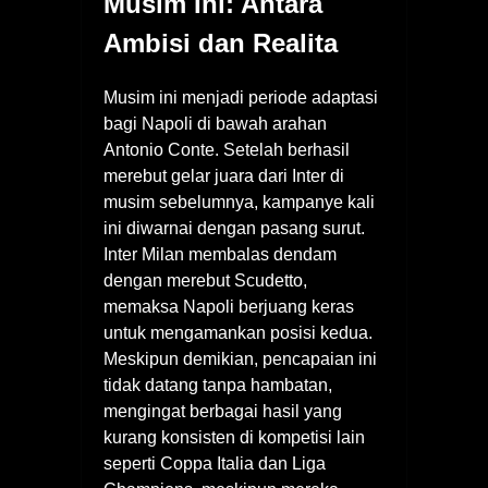
Musim Ini: Antara
Ambisi dan Realita
Musim ini menjadi periode adaptasi
bagi Napoli di bawah arahan
Antonio Conte. Setelah berhasil
merebut gelar juara dari Inter di
musim sebelumnya, kampanye kali
ini diwarnai dengan pasang surut.
Inter Milan membalas dendam
dengan merebut Scudetto,
memaksa Napoli berjuang keras
untuk mengamankan posisi kedua.
Meskipun demikian, pencapaian ini
tidak datang tanpa hambatan,
mengingat berbagai hasil yang
kurang konsisten di kompetisi lain
seperti Coppa Italia dan Liga