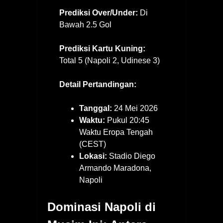
Prediksi Over/Under:
Di
Bawah 2.5 Gol
Prediksi Kartu Kuning:
Total 5 (Napoli 2, Udinese 3)
Detail Pertandingan:
Tanggal:
24 Mei 2026
Waktu:
Pukul 20:45
Waktu Eropa Tengah
(CEST)
Lokasi:
Stadio Diego
Armando Maradona,
Napoli
Dominasi Napoli di