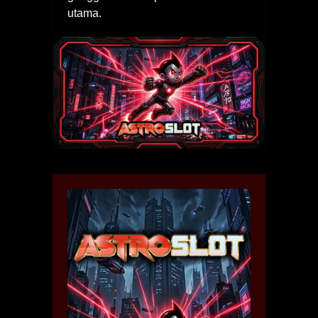
utama.
Navigasi
pos