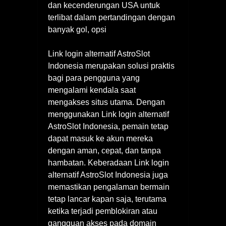
dan kecenderungan USA untuk
terlibat dalam pertandingan dengan
banyak gol, opsi
Link login alternatif AstroSlot
Indonesia merupakan solusi praktis
bagi para pengguna yang
mengalami kendala saat
mengakses situs utama. Dengan
menggunakan Link login alternatif
AstroSlot Indonesia, pemain tetap
dapat masuk ke akun mereka
dengan aman, cepat, dan tanpa
hambatan. Keberadaan Link login
alternatif AstroSlot Indonesia juga
memastikan pengalaman bermain
tetap lancar kapan saja, terutama
ketika terjadi pemblokiran atau
gangguan akses pada domain