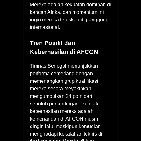
Mereka adalah kekuatan dominan di
kancah Afrika, dan momentum ini
ingin mereka teruskan di panggung
internasional.
Tren Positif dan
Keberhasilan di AFCON
Timnas Senegal menunjukkan
performa cemerlang dengan
memenangkan grup kualifikasi
mereka secara meyakinkan,
mengumpulkan 24 poin dari
sepuluh pertandingan. Puncak
keberhasilan mereka adalah
kemenangan di AFCON musim
dingin lalu, meskipun kemudian
menghadapi kekalahan teknis di