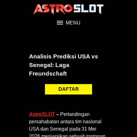
Skip
to
content
MENU
Analisis Prediksi USA vs
Senegal: Laga
Freundschaft
DAFTAR
AstroSLOT
–
Pertandingan
persahabatan antara tim nasional
USA dan Senegal pada 31 Mei
2026 menjanjikan sebuah tontonan