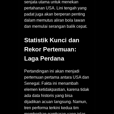
senjata utama untuk menekan
pertahanan USA. Lini tengah yang
padat juga akan berperan penting
dalam memutus aliran bola lawan
dan memulai serangan balik cepat.
Statistik Kunci dan
Rekor Pertemuan:
Laga Perdana
Pertandingan ini akan menjadi
pertemuan pertama antara USA dan
Senegal. Fakta ini menambah
elemen ketidakpastian, karena tidak
ada data historis yang bisa
dijadikan acuan langsung. Namun,
tren performa terkini kedua tim
memberikan gambaran yang jelas