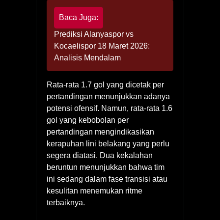
Baca Juga:
Prediksi Alanyaspor vs
Kocaelispor 18 Maret 2026:
Analisis Mendalam
Rata-rata 1.7 gol yang dicetak per
pertandingan menunjukkan adanya
potensi ofensif. Namun, rata-rata 1.6
gol yang kebobolan per
pertandingan mengindikasikan
kerapuhan lini belakang yang perlu
segera diatasi. Dua kekalahan
beruntun menunjukkan bahwa tim
ini sedang dalam fase transisi atau
kesulitan menemukan ritme
terbaiknya.