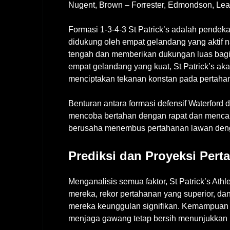
Nugent, Brown – Forrester, Edmondson, Lea
Formasi 1-3-4-3 St Patrick’s adalah pendek
didukung oleh empat gelandang yang aktif n
tengah dan memberikan dukungan luas bagi 
empat gelandang yang kuat, St Patrick’s a
menciptakan tekanan konstan pada pertahan
Benturan antara formasi defensif Waterford d
mencoba bertahan dengan rapat dan mencari 
berusaha menembus pertahanan lawan deng
Prediksi dan Proyeksi Pert
Menganalisis semua faktor, St Patrick’s Athl
mereka, rekor pertahanan yang superior, d
mereka keunggulan signifikan. Kemampuan 
menjaga gawang tetap bersih menunjukkan k