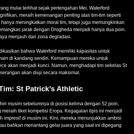
ng mulai terlihat sejak pertengahan Mei. Waterford
nifikan, meraih kemenangan penting atas tim-tim seperti
idak hanya meningkatkan moral tim, tetapi juga memungkinkan
emangkas jarak dengan Drogheda menjadi hanya dua poin.
aya menjauh dari zona degradasi.
asikan bahwa Waterford memiliki kapasitas untuk
main di kandang sendiri. Kemampuan mereka untuk
piece akan menjadi kunci. Namun, menghadapi tim sekelas St
si serangan akan diuji secara maksimal.
m: St Patrick’s Athletic
akhiri musim sebelumnya di posisi kelima dengan 52 poin,
meraih tiket kompetisi Eropa. Kegagalan tipis ini menjadi
ih impresif di musim ini. Kini, mereka menunjukkan ambisi
tau bahkan menantang gelar juara yang saat ini dipegang