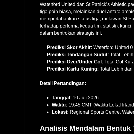
Waterford United dan St Patrick’s Athletic p
tiga poin biasa, melainkan duel antara ambi
mempertahankan status liga, melawan St Pat
terhadap performa kedua tim, statistik kunc
dalam bentrokan strategis ini.
Prediksi Skor Akhir:
Waterford United 0 –
Prediksi Tendangan Sudut:
Total Lebih 
Prediksi Over/Under Gol:
Total Gol Kura
Prediksi Kartu Kuning:
Total Lebih dari
Detail Pertandingan:
Tanggal:
10 Juli 2026
Waktu:
19:45 GMT (Waktu Lokal Irland
Lokasi:
Regional Sports Centre, Water
Analisis Mendalam Bentuk 