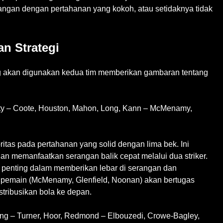
ngan dengan pertahanan yang kokoh, atau setidaknya tidak
n Strategi
g akan digunakan kedua tim memberikan gambaran tentang
y – Coote, Houston, Mahon, Long, Kann – McMenamy,
itas pada pertahanan yang solid dengan lima bek. Ini
n memanfaatkan serangan balik cepat melalui dua striker.
 penting dalam memberikan lebar di serangan dan
iga pemain (McMenamy, Glenfield, Noonan) akan bertugas
tribusikan bola ke depan.
g – Turner, Hoor, Redmond – Elbouzedi, Crowe-Bagley,