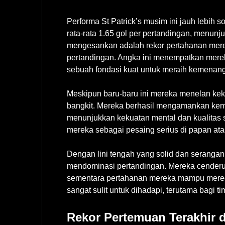
Performa St Patrick’s musim ini jauh lebih 
rata-rata 1.65 gol per pertandingan, menunj
mengesankan adalah rekor pertahanan merek
pertandingan. Angka ini menempatkan mereka
sebuah fondasi kuat untuk meraih kemenan
Meskipun baru-baru ini mereka menelan keka
bangkit. Mereka berhasil mengamankan ke
menunjukkan kekuatan mental dan kualitas
mereka sebagai pesaing serius di papan ata
Dengan lini tengah yang solid dan serangan 
mendominasi pertandingan. Mereka cenderu
sementara pertahanan mereka mampu mered
sangat sulit untuk dihadapi, terutama bagi 
Rekor Pertemuan Terakhir 