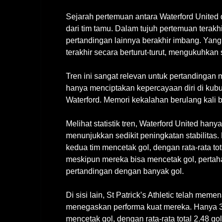
Sejarah pertemuan antara Waterford United d
dari tim tamu. Dalam tujuh pertemuan terakh
pertandingan lainnya berakhir imbang. Ya
terakhir secara berturut-turut, mengukuhkan 
Tren ini sangat relevan untuk pertandingan 
hanya menciptakan kepercayaan diri di kub
Waterford. Memori kekalahan berulang kali b
Melihat statistik tren, Waterford United han
menunjukkan sedikit peningkatan stabilitas
kedua tim mencetak gol, dengan rata-rata to
meskipun mereka bisa mencetak gol, perta
pertandingan dengan banyak gol.
Di sisi lain, St Patrick’s Athletic telah mem
menegaskan performa kuat mereka. Hanya 35
mencetak gol, dengan rata-rata total 2.48 g