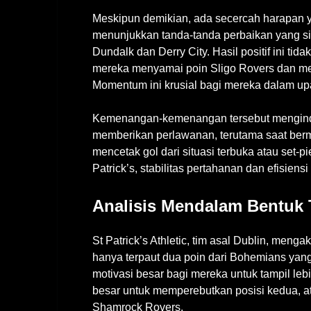
Meskipun demikian, ada secercah harapan ya
menunjukkan tanda-tanda perbaikan yang sig
Dundalk dan Derry City. Hasil positif ini t
mereka menyamai poin Sligo Rovers dan m
Momentum ini krusial bagi mereka dalam up
Kemenangan-kemenangan tersebut mengindik
memberikan perlawanan, terutama saat ber
mencetak gol dari situasi terbuka atau set-
Patrick’s, stabilitas pertahanan dan efisien
Analisis Mendalam Bentuk Ti
St Patrick’s Athletic, tim asal Dublin, meng
hanya terpaut dua poin dari Bohemians yang 
motivasi besar bagi mereka untuk tampil leb
besar untuk memperebutkan posisi kedua, a
Shamrock Rovers.