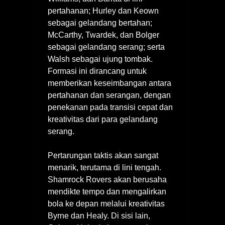
pertahanan; Hurley dan Keown
sebagai gelandang bertahan;
McCarthy, Twardek, dan Bolger
sebagai gelandang serang; serta
Walsh sebagai ujung tombak.
Formasi ini dirancang untuk
memberikan keseimbangan antara
pertahanan dan serangan, dengan
penekanan pada transisi cepat dan
kreativitas dari para gelandang
serang.
Pertarungan taktis akan sangat
menarik, terutama di lini tengah.
Shamrock Rovers akan berusaha
mendikte tempo dan mengalirkan
bola ke depan melalui kreativitas
Byrne dan Healy. Di sisi lain,