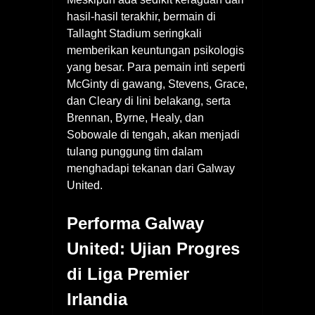
hasil-hasil terakhir, bermain di
Tallaght Stadium seringkali
memberikan keuntungan psikologis
yang besar. Para pemain inti seperti
McGinty di gawang, Stevens, Grace,
dan Cleary di lini belakang, serta
Brennan, Byrne, Healy, dan
Sobowale di tengah, akan menjadi
tulang punggung tim dalam
menghadapi tekanan dari Galway
United.
Performa Galway
United: Ujian Progres
di Liga Premier
Irlandia