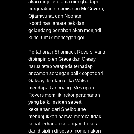
akan diuji, terutama menghadapi
pergerakan dinamis dari McGovern,
Ojiamwuna, dan Noonan.
Koordinasi antara bek dan
gelandang bertahan akan menjadi
kunci untuk mencegah gol.
Pertahanan Shamrock Rovers, yang
dipimpin oleh Grace dan Cleary,
harus tetap waspada terhadap
ancaman serangan balik cepat dari
Galway, terutama jika Walsh
mendapatkan ruang. Meskipun
Rovers memiliki rekor pertahanan
yang baik, insiden seperti
kekalahan dari Shelbourne
menunjukkan bahwa mereka tidak
kebal terhadap serangan. Fokus
dan disiplin di setiap momen akan