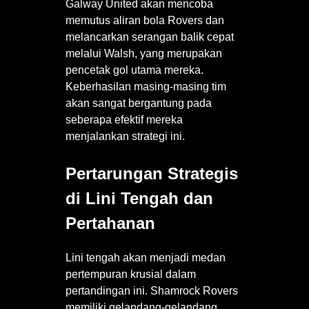
Galway United akan mencoba
memutus aliran bola Rovers dan
melancarkan serangan balik cepat
melalui Walsh, yang merupakan
pencetak gol utama mereka.
Keberhasilan masing-masing tim
akan sangat bergantung pada
seberapa efektif mereka
menjalankan strategi ini.
Pertarungan Strategis
di Lini Tengah dan
Pertahanan
Lini tengah akan menjadi medan
pertempuran krusial dalam
pertandingan ini. Shamrock Rovers
memiliki gelandang-gelandang