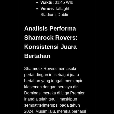
Waktu:
01:45 WIB
Venue:
Tallaght
Stadium, Dublin
Analisis Performa
Shamrock Rovers:
Konsistensi Juara
Bertahan
Shamrock Rovers memasuki
pertandingan ini sebagai juara
bertahan yang tengah memimpin
klasemen dengan percaya diri.
Dominasi mereka di Liga Premier
Irlandia telah teruji, meskipun
sempat terinterupsi pada tahun
2024. Musim lalu, mereka berhasil