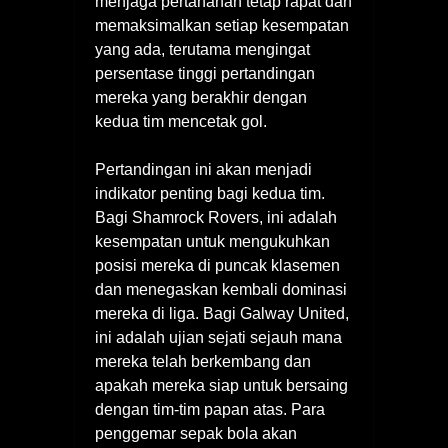
menjaga pertahanan tetap rapat dan
memaksimalkan setiap kesempatan
yang ada, terutama mengingat
persentase tinggi pertandingan
mereka yang berakhir dengan
kedua tim mencetak gol.
Pertandingan ini akan menjadi
indikator penting bagi kedua tim.
Bagi Shamrock Rovers, ini adalah
kesempatan untuk mengukuhkan
posisi mereka di puncak klasemen
dan menegaskan kembali dominasi
mereka di liga. Bagi Galway United,
ini adalah ujian sejati sejauh mana
mereka telah berkembang dan
apakah mereka siap untuk bersaing
dengan tim-tim papan atas. Para
penggemar sepak bola akan