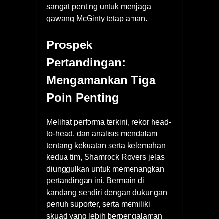
sangat penting untuk menjaga
gawang McGinty tetap aman.
Prospek
Pertandingan:
Mengamankan Tiga
Poin Penting
Melihat performa terkini, rekor head-
to-head, dan analisis mendalam
tentang kekuatan serta kelemahan
kedua tim, Shamrock Rovers jelas
diunggulkan untuk memenangkan
pertandingan ini. Bermain di
kandang sendiri dengan dukungan
penuh suporter, serta memiliki
skuad yang lebih berpengalaman