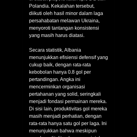
Polandia. Kekalahan tersebut,
diikuti oleh hasil minor dalam laga
persahabatan melawan Ukraina,
menyoroti tantangan konsistensi
yang masih harus diatasi.
Secara statistik, Albania
menunjukkan efisiensi defensif yang
cukup baik, dengan rata-rata
kebobolan hanya 0.8 gol per
pertandingan. Angka ini
mencerminkan organisasi
pertahanan yang solid, seringkali
menjadi fondasi permainan mereka.
Di sisi lain, produktivitas gol mereka
masih menjadi perhatian, dengan
rata-rata hanya satu gol per laga. Ini
menunjukkan bahwa meskipun