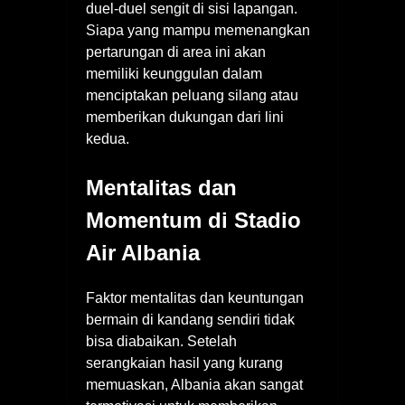
duel-duel sengit di sisi lapangan.
Siapa yang mampu memenangkan
pertarungan di area ini akan
memiliki keunggulan dalam
menciptakan peluang silang atau
memberikan dukungan dari lini
kedua.
Mentalitas dan
Momentum di Stadio
Air Albania
Faktor mentalitas dan keuntungan
bermain di kandang sendiri tidak
bisa diabaikan. Setelah
serangkaian hasil yang kurang
memuaskan, Albania akan sangat