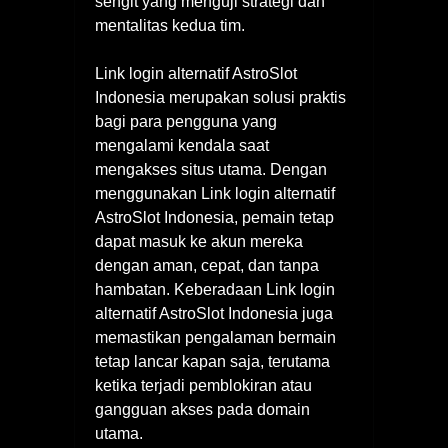
sengit yang menguji strategi dan
mentalitas kedua tim.
Link login alternatif AstroSlot
Indonesia merupakan solusi praktis
bagi para pengguna yang
mengalami kendala saat
mengakses situs utama. Dengan
menggunakan Link login alternatif
AstroSlot Indonesia, pemain tetap
dapat masuk ke akun mereka
dengan aman, cepat, dan tanpa
hambatan. Keberadaan Link login
alternatif AstroSlot Indonesia juga
memastikan pengalaman bermain
tetap lancar kapan saja, terutama
ketika terjadi pemblokiran atau
gangguan akses pada domain
utama.