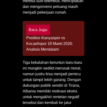
mereka sulit ditembus, menciptakan
dan mengonversi peluang masih
menjadi pekerjaan rumah.
Baca Juga:
Prediksi Alanyaspor vs
Kocaelispor 18 Maret 2026:
Analisis Mendalam
Tiga kekalahan beruntun baru-baru
ini mungkin sedikit merusak moral,
namun justru bisa menjadi pemicu
untuk tampil lebih garang. Dengan
dukungan publik sendiri di Tirana,
Albania memiliki motivasi ekstra
untuk mengakhiri rentetan negatif
tersebut dan kembali ke jalur