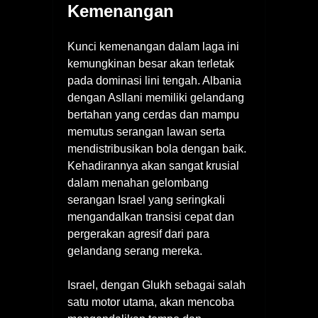
Kemenangan
Kunci kemenangan dalam laga ini
kemungkinan besar akan terletak
pada dominasi lini tengah. Albania
dengan Asllani memiliki gelandang
bertahan yang cerdas dan mampu
memutus serangan lawan serta
mendistribusikan bola dengan baik.
Kehadirannya akan sangat krusial
dalam menahan gelombang
serangan Israel yang seringkali
mengandalkan transisi cepat dan
pergerakan agresif dari para
gelandang serang mereka.
Israel, dengan Glukh sebagai salah
satu motor utama, akan mencoba