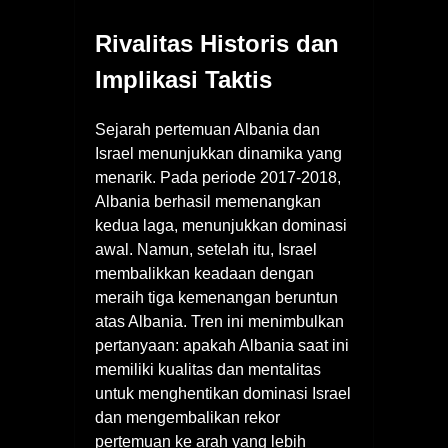
Rivalitas Historis dan
Implikasi Taktis
Sejarah pertemuan Albania dan
Israel menunjukkan dinamika yang
menarik. Pada periode 2017-2018,
Albania berhasil memenangkan
kedua laga, menunjukkan dominasi
awal. Namun, setelah itu, Israel
membalikkan keadaan dengan
meraih tiga kemenangan beruntun
atas Albania. Tren ini menimbulkan
pertanyaan: apakah Albania saat ini
memiliki kualitas dan mentalitas
untuk menghentikan dominasi Israel
dan mengembalikan rekor
pertemuan ke arah yang lebih