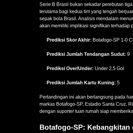
Serie B Brasil bukan sekadar perebutan tiga 
terutama bagi kedua tim yang tengah berju
sepak bola Brasil. Analisis mendalam menu
akan memiliki implikasi signifikan terhadap 
Prediksi Skor Akhir:
Botafogo-SP 1-0 
Prediksi Jumlah Tendangan Sudut:
9
Prediksi Over/Under:
Under 2.5 Gol
Prediksi Jumlah Kartu Kuning:
5
Pertandingan ini akan berlangsung pada hari
markas Botafogo-SP, Estadio Santa Cruz, Ri
dengan suporter tuan rumah siap memberik
Botafogo-SP: Kebangkitan