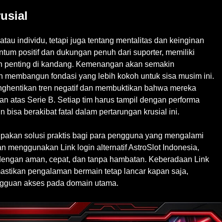
usial
atau individu, tetapi juga tentang mentalitas dan keinginan
um positif dan dukungan penuh dari suporter, memiliki
n penting di kandang. Kemenangan akan semakin
 membangun fondasi yang lebih kokoh untuk sisa musim ini.
nghentikan tren negatif dan membuktikan bahwa mereka
an atas Serie B. Setiap tim harus tampil dengan performa
 bisa berakibat fatal dalam pertarungan krusial ini.
erupakan solusi praktis bagi para pengguna yang mengalami
 menggunakan Link login alternatif AstroSlot Indonesia,
dengan aman, cepat, dan tanpa hambatan. Keberadaan Link
emastikan pengalaman bermain tetap lancar kapan saja,
angguan akses pada domain utama.