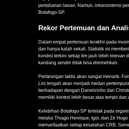
pertahanan lawan. Namun, inkonsistensi per
Botafogo-SP.
Rekor Pertemuan dan Analis
Dalam empat pertemuan terakhir pada mus
dan hanya kalah sekali. Statistik ini membe
kondisi terkini setiap tim jauh lebih releva
kandang sendiri tidak bisa diremehkan.
Pertarungan taktis akan sangat menarik. F
Lini tengah akan menjadi medan pertempura
berhadapan dengan Danielzinho dan Christ
memiliki kontrol lebih besar atas tempo dan a
Kelebihan Botafogo-SP terletak pada organis
melalui Thiago Henrique, Igor, dan Ze Hug
memanfaatkan setiap kesalahan CRB. Semen