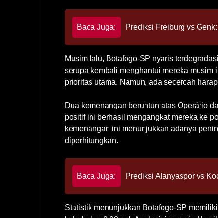
Baca Juga:
Prediksi Freiburg vs Genk:
Musim lalu, Botafogo-SP nyaris terdegradasi
serupa kembali menghantui mereka musim in
prioritas utama. Namun, ada secercah harapan
Dua kemenangan beruntun atas Operário dan
positif ini berhasil mengangkat mereka ke p
kemenangan ini menunjukkan adanya peningk
diperhitungkan.
Baca Juga:
Prediksi Alanyaspor vs Ko
Statistik menunjukkan Botafogo-SP memiliki