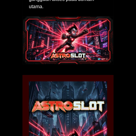
utama.
Navigasi
pos