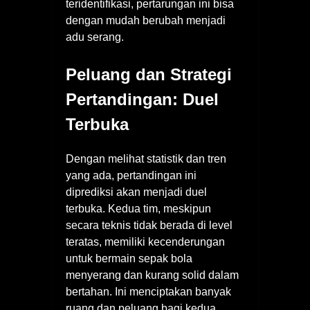
teridentifikasi, pertarungan ini bisa
dengan mudah berubah menjadi
adu serang.
Peluang dan Strategi
Pertandingan: Duel
Terbuka
Dengan melihat statistik dan tren
yang ada, pertandingan ini
diprediksi akan menjadi duel
terbuka. Kedua tim, meskipun
secara teknis tidak berada di level
teratas, memiliki kecenderungan
untuk bermain sepak bola
menyerang dan kurang solid dalam
bertahan. Ini menciptakan banyak
ruang dan peluang bagi kedua