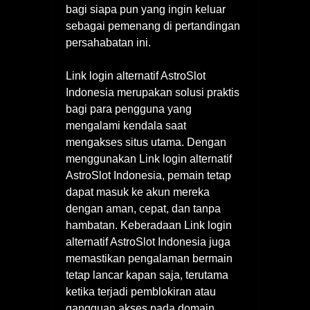
bagi siapa pun yang ingin keluar
sebagai pemenang di pertandingan
persahabatan ini.
Link login alternatif AstroSlot
Indonesia merupakan solusi praktis
bagi para pengguna yang
mengalami kendala saat
mengakses situs utama. Dengan
menggunakan Link login alternatif
AstroSlot Indonesia, pemain tetap
dapat masuk ke akun mereka
dengan aman, cepat, dan tanpa
hambatan. Keberadaan Link login
alternatif AstroSlot Indonesia juga
memastikan pengalaman bermain
tetap lancar kapan saja, terutama
ketika terjadi pemblokiran atau
gangguan akses pada domain