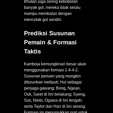
Bhutan juga sering kebobolan
banyak gol, mereka tidak selalu
mampu membalas dengan
mencetak gol sendiri.
Prediksi Susunan
Pemain & Formasi
Taktis
Kamboja kemungkinan besar akan
menggunakan formasi 1-4-4-2.
Susunan pemain yang mungkin
diturunkan meliputi: Hul sebagai
penjaga gawang; Bong, Ngean,
Ouk, Saret di lini belakang; Syeng,
Sos, Nieto, Ogawa di lini tengah;
serta Taylor dan Han di lini serang.
Formasi ini menunjukkan niat untuk