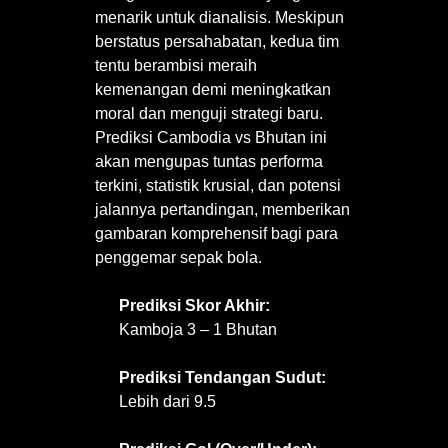
menarik untuk dianalisis. Meskipun
berstatus persahabatan, kedua tim
tentu berambisi meraih
kemenangan demi meningkatkan
moral dan menguji strategi baru.
Prediksi Cambodia vs Bhutan ini
akan mengupas tuntas performa
terkini, statistik krusial, dan potensi
jalannya pertandingan, memberikan
gambaran komprehensif bagi para
penggemar sepak bola.
Prediksi Skor Akhir:
Kamboja 3 – 1 Bhutan
Prediksi Tendangan Sudut:
Lebih dari 9.5