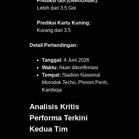
Prediksi Gol (Over/Under):
Lebih dari 3.5 Gol
Prediksi Kartu Kuning:
Kurang dari 3.5
Detail Pertandingan:
Tanggal:
4 Juni 2026
Waktu:
Akan dikonfirmasi
Tempat:
Stadion Nasional
Morodok Techo, Phnom Penh,
Kamboja
Analisis Kritis
Performa Terkini
Kedua Tim