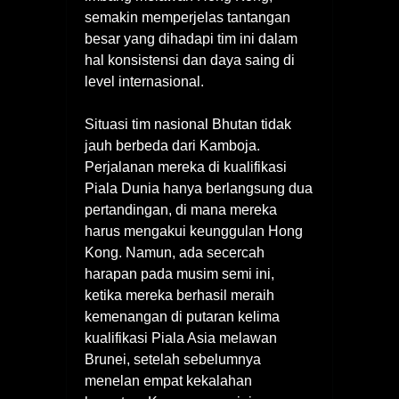
semakin memperjelas tantangan
besar yang dihadapi tim ini dalam
hal konsistensi dan daya saing di
level internasional.
Situasi tim nasional Bhutan tidak
jauh berbeda dari Kamboja.
Perjalanan mereka di kualifikasi
Piala Dunia hanya berlangsung dua
pertandingan, di mana mereka
harus mengakui keunggulan Hong
Kong. Namun, ada secercah
harapan pada musim semi ini,
ketika mereka berhasil meraih
kemenangan di putaran kelima
kualifikasi Piala Asia melawan
Brunei, setelah sebelumnya
menelan empat kekalahan