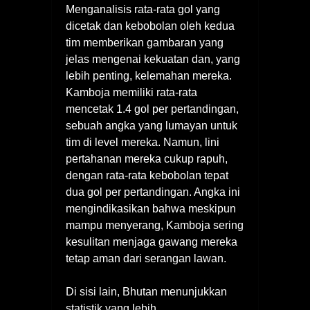
Menganalisis rata-rata gol yang
dicetak dan kebobolan oleh kedua
tim memberikan gambaran yang
jelas mengenai kekuatan dan, yang
lebih penting, kelemahan mereka.
Kamboja memiliki rata-rata
mencetak 1.4 gol per pertandingan,
sebuah angka yang lumayan untuk
tim di level mereka. Namun, lini
pertahanan mereka cukup rapuh,
dengan rata-rata kebobolan tepat
dua gol per pertandingan. Angka ini
mengindikasikan bahwa meskipun
mampu menyerang, Kamboja sering
kesulitan menjaga gawang mereka
tetap aman dari serangan lawan.
Di sisi lain, Bhutan menunjukkan
statistik yang lebih