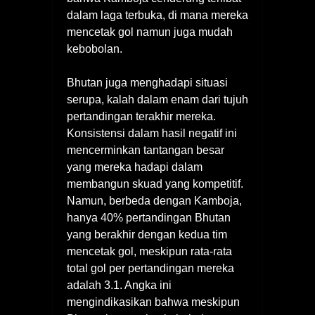
dalam laga terbuka, di mana mereka
mencetak gol namun juga mudah
kebobolan.
Bhutan juga menghadapi situasi
serupa, kalah dalam enam dari tujuh
pertandingan terakhir mereka.
Konsistensi dalam hasil negatif ini
mencerminkan tantangan besar
yang mereka hadapi dalam
membangun skuad yang kompetitif.
Namun, berbeda dengan Kamboja,
hanya 40% pertandingan Bhutan
yang berakhir dengan kedua tim
mencetak gol, meskipun rata-rata
total gol per pertandingan mereka
adalah 3.1. Angka ini
mengindikasikan bahwa meskipun