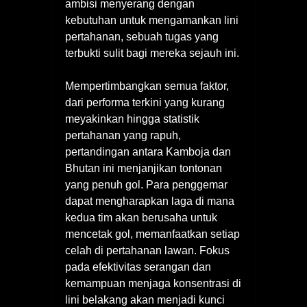
ambisi menyerang dengan
kebutuhan untuk mengamankan lini
pertahanan, sebuah tugas yang
terbukti sulit bagi mereka sejauh ini.
Mempertimbangkan semua faktor,
dari performa terkini yang kurang
meyakinkan hingga statistik
pertahanan yang rapuh,
pertandingan antara Kamboja dan
Bhutan ini menjanjikan tontonan
yang penuh gol. Para penggemar
dapat mengharapkan laga di mana
kedua tim akan berusaha untuk
mencetak gol, memanfaatkan setiap
celah di pertahanan lawan. Fokus
pada efektivitas serangan dan
kemampuan menjaga konsentrasi di
lini belakang akan menjadi kunci