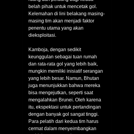
belah pihak untuk mencetak gol.
Kelemahan di lini belakang masing-
masing tim akan menjadi faktor
penentu utama yang akan
dieksploitasi.
Kamboja, dengan sedikit
keunggulan sebagai tuan rumah
dan rata-rata gol yang lebih baik,
mungkin memiliki inisiatif serangan
yang lebih besar. Namun, Bhutan
juga menunjukkan bahwa mereka
bisa mengejutkan, seperti saat
mengalahkan Brunei. Oleh karena
itu, ekspektasi untuk pertandingan
dengan banyak gol sangat tinggi.
Para pelatih dari kedua tim harus
cermat dalam menyeimbangkan