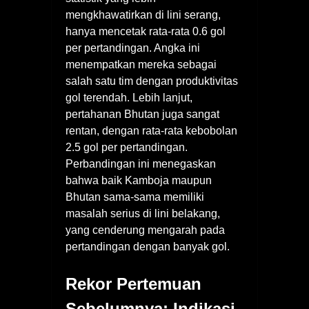
mengkhawatirkan di lini serang,
hanya mencetak rata-rata 0.6 gol
per pertandingan. Angka ini
menempatkan mereka sebagai
salah satu tim dengan produktivitas
gol terendah. Lebih lanjut,
pertahanan Bhutan juga sangat
rentan, dengan rata-rata kebobolan
2.5 gol per pertandingan.
Perbandingan ini menegaskan
bahwa baik Kamboja maupun
Bhutan sama-sama memiliki
masalah serius di lini belakang,
yang cenderung mengarah pada
pertandingan dengan banyak gol.
Rekor Pertemuan
Sebelumnya: Indikasi