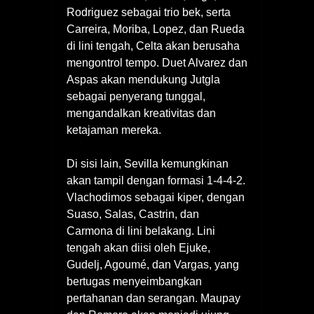
Rodriguez sebagai trio bek, serta
Carreira, Moriba, Lopez, dan Rueda
di lini tengah, Celta akan berusaha
mengontrol tempo. Duet Alvarez dan
Aspas akan mendukung Jutgla
sebagai penyerang tunggal,
mengandalkan kreativitas dan
ketajaman mereka.
Di sisi lain, Sevilla kemungkinan
akan tampil dengan formasi 1-4-4-2.
Vlachodimos sebagai kiper, dengan
Suaso, Salas, Castrin, dan
Carmona di lini belakang. Lini
tengah akan diisi oleh Ejuke,
Gudelj, Agoumé, dan Vargas, yang
bertugas menyeimbangkan
pertahanan dan serangan. Maupay