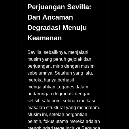
Perjuangan Sevilla:
Dari Ancaman
Degradasi Menuju
Keamanan
Sevilla, sebaliknya, menjalani
musim yang penuh gejolak dan
perjuangan, mirip dengan musim
sebelumnya. Setahun yang lalu,
mereka hanya berhasil
mengalahkan Leganes dalam
pertarungan degradasi dengan
selisih satu poin, sebuah indikasi
masalah struktural yang mendalam.
Musim ini, setelah pergantian
pelatih, fokus utama mereka adalah
menghindari tergelincir ke Segunda