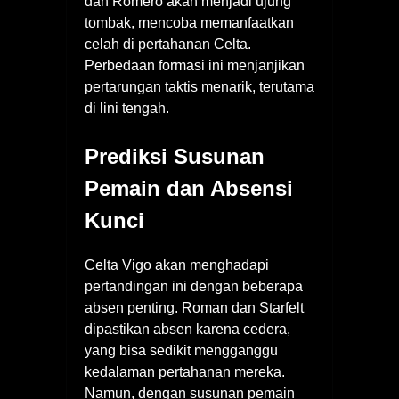
dan Romero akan menjadi ujung
tombak, mencoba memanfaatkan
celah di pertahanan Celta.
Perbedaan formasi ini menjanjikan
pertarungan taktis menarik, terutama
di lini tengah.
Prediksi Susunan
Pemain dan Absensi
Kunci
Celta Vigo akan menghadapi
pertandingan ini dengan beberapa
absen penting. Roman dan Starfelt
dipastikan absen karena cedera,
yang bisa sedikit mengganggu
kedalaman pertahanan mereka.
Namun, dengan susunan pemain