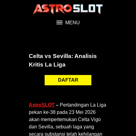
Skip
to
content
MENU
Celta vs Sevilla: Analisis
Kritis La Liga
DAFTAR
AstroSLOT
–
Pertandingan La Liga
pekan ke-38 pada 23 Mei 2026
akan mempertemukan Celta Vigo
dan Sevilla, sebuah laga yang
secara substansi telah kehilangan