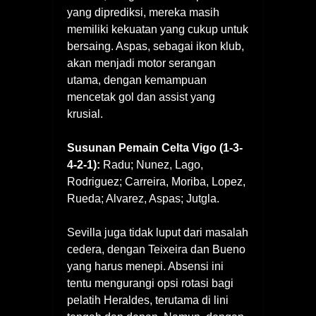
yang diprediksi, mereka masih
memiliki kekuatan yang cukup untuk
bersaing. Aspas, sebagai ikon klub,
akan menjadi motor serangan
utama, dengan kemampuan
mencetak gol dan assist yang
krusial.
Susunan Pemain Celta Vigo (1-3-
4-2-1):
Radu; Nunez, Lago,
Rodriguez; Carreira, Moriba, Lopez,
Rueda; Alvarez, Aspas; Jutgla.
Sevilla juga tidak luput dari masalah
cedera, dengan Teixeira dan Bueno
yang harus menepi. Absensi ini
tentu mengurangi opsi rotasi bagi
pelatih Heraldes, terutama di lini