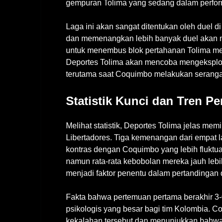
gempuran Tolima yang sedang dalam perfo
Laga ini akan sangat ditentukan oleh duel 
dan memenangkan lebih banyak duel akan 
untuk menembus blok pertahanan Tolima melal
Deportes Tolima akan mencoba mengeksploit
terutama saat Coquimbo melakukan serang
Statistik Kunci dan Tren Pe
Melihat statistik, Deportes Tolima jelas mem
Libertadores. Tiga kemenangan dari empat 
kontras dengan Coquimbo yang lebih fluktuati
namun rata-rata kebobolan mereka jauh lebi
menjadi faktor penentu dalam pertandingan 
Fakta bahwa pertemuan pertama berakhir 3
psikologis yang besar bagi tim Kolombia. 
kekalahan tersebut dan menunjukkan bahwa me