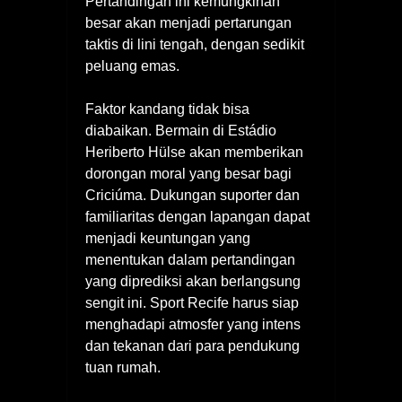
Pertandingan ini kemungkinan
besar akan menjadi pertarungan
taktis di lini tengah, dengan sedikit
peluang emas.
Faktor kandang tidak bisa
diabaikan. Bermain di Estádio
Heriberto Hülse akan memberikan
dorongan moral yang besar bagi
Criciúma. Dukungan suporter dan
familiaritas dengan lapangan dapat
menjadi keuntungan yang
menentukan dalam pertandingan
yang diprediksi akan berlangsung
sengit ini. Sport Recife harus siap
menghadapi atmosfer yang intens
dan tekanan dari para pendukung
tuan rumah.