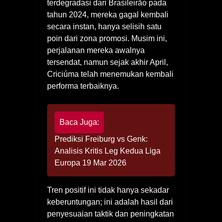
terdegradasi dari Brasileirão pada
tahun 2024, mereka gagal kembali
secara instan, hanya selisih satu
poin dari zona promosi. Musim ini,
perjalanan mereka awalnya
tersendat, namun sejak akhir April,
Criciúma telah menemukan kembali
performa terbaiknya.
Baca Juga:
Prediksi Freiburg vs Genk:
Analisis Kritis Leg Kedua Liga
Europa 19 Mar 2026
Tren positif ini tidak hanya sekadar
keberuntungan; ini adalah hasil dari
penyesuaian taktik dan peningkatan