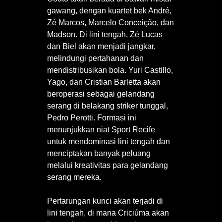
gawang, dengan kuartet bek André,
Zé Marcos, Marcelo Conceição, dan
Madson. Di lini tengah, Zé Lucas
dan Biel akan menjadi jangkar,
melindungi pertahanan dan
mendistribusikan bola. Yuri Castillo,
Yago, dan Cristian Barletta akan
beroperasi sebagai gelandang
serang di belakang striker tunggal,
Pedro Perotti. Formasi ini
menunjukkan niat Sport Recife
untuk mendominasi lini tengah dan
menciptakan banyak peluang
melalui kreativitas para gelandang
serang mereka.
Pertarungan kunci akan terjadi di
lini tengah, di mana Criciúma akan