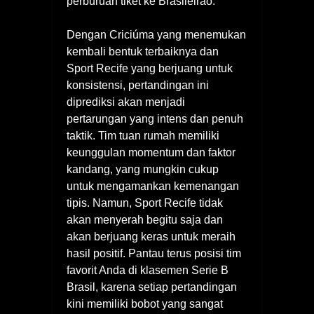
perburuan tiket ke Brasileirão.
Dengan Criciúma yang menemukan
kembali bentuk terbaiknya dan
Sport Recife yang berjuang untuk
konsistensi, pertandingan ini
diprediksi akan menjadi
pertarungan yang intens dan penuh
taktik. Tim tuan rumah memiliki
keunggulan momentum dan faktor
kandang, yang mungkin cukup
untuk mengamankan kemenangan
tipis. Namun, Sport Recife tidak
akan menyerah begitu saja dan
akan berjuang keras untuk meraih
hasil positif. Pantau terus posisi tim
favorit Anda di klasemen Serie B
Brasil, karena setiap pertandingan
kini memiliki bobot yang sangat