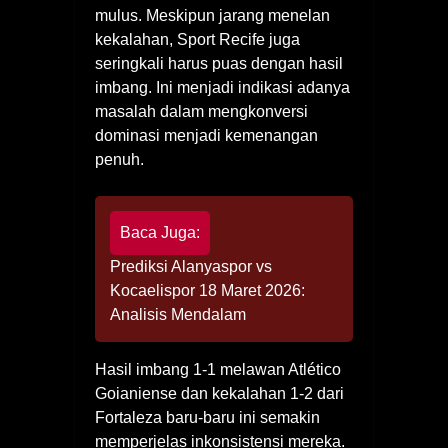
mulus. Meskipun jarang menelan
kekalahan, Sport Recife juga
seringkali harus puas dengan hasil
imbang. Ini menjadi indikasi adanya
masalah dalam mengkonversi
dominasi menjadi kemenangan
penuh.
Baca Juga:
Prediksi Alanyaspor vs
Kocaelispor 18 Maret 2026:
Analisis Mendalam
Hasil imbang 1-1 melawan Atlético
Goianiense dan kekalahan 1-2 dari
Fortaleza baru-baru ini semakin
memperjelas inkonsistensi mereka.