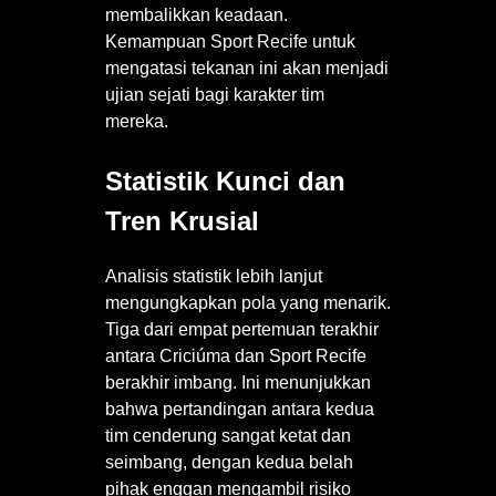
membalikkan keadaan.
Kemampuan Sport Recife untuk
mengatasi tekanan ini akan menjadi
ujian sejati bagi karakter tim
mereka.
Statistik Kunci dan
Tren Krusial
Analisis statistik lebih lanjut
mengungkapkan pola yang menarik.
Tiga dari empat pertemuan terakhir
antara Criciúma dan Sport Recife
berakhir imbang. Ini menunjukkan
bahwa pertandingan antara kedua
tim cenderung sangat ketat dan
seimbang, dengan kedua belah
pihak enggan mengambil risiko