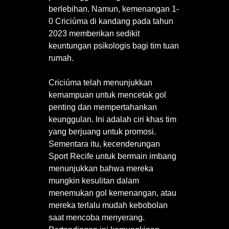
berlebihan. Namun, kemenangan 1-
0 Criciúma di kandang pada tahun
2023 memberikan sedikit
keuntungan psikologis bagi tim tuan
rumah.
Criciúma telah menunjukkan
kemampuan untuk mencetak gol
penting dan mempertahankan
keunggulan. Ini adalah ciri khas tim
yang berjuang untuk promosi.
Sementara itu, kecenderungan
Sport Recife untuk bermain imbang
menunjukkan bahwa mereka
mungkin kesulitan dalam
menemukan gol kemenangan, atau
mereka terlalu mudah kebobolan
saat mencoba menyerang.