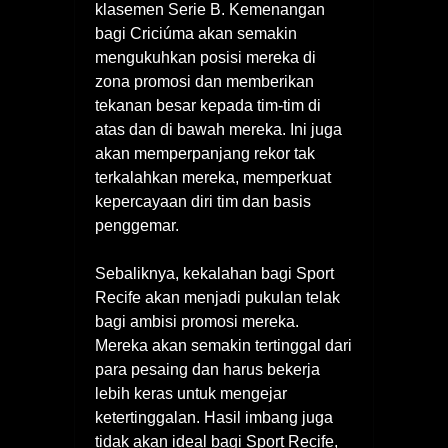
klasemen Serie B. Kemenangan
bagi Criciúma akan semakin
mengukuhkan posisi mereka di
zona promosi dan memberikan
tekanan besar kepada tim-tim di
atas dan di bawah mereka. Ini juga
akan memperpanjang rekor tak
terkalahkan mereka, memperkuat
kepercayaan diri tim dan basis
penggemar.
Sebaliknya, kekalahan bagi Sport
Recife akan menjadi pukulan telak
bagi ambisi promosi mereka.
Mereka akan semakin tertinggal dari
para pesaing dan harus bekerja
lebih keras untuk mengejar
ketertinggalan. Hasil imbang juga
tidak akan ideal bagi Sport Recife,