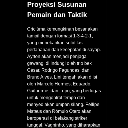
Proyeksi Susunan
Pemain dan Taktik
Criciúma kemungkinan besar akan
tampil dengan formasi 1-3-4-2-1,
yang menekankan soliditas
pertahanan dan kecepatan di sayap.
Ayrton akan menjadi penjaga
gawang, dilindungi oleh trio bek
César, Rodrigo Fagundes, dan
Bruno Alves. Lini tengah akan diisi
oleh Marcelo Hermes, Eduardo,
Guilherme, dan Lepu, yang bertugas
untuk mengontrol tempo dan
menyediakan umpan silang. Fellipe
Mateus dan Rómulo Otero akan
beroperasi di belakang striker
tunggal, Vagninho, yang diharapkan