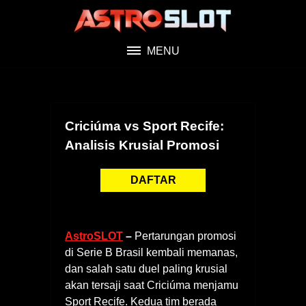
Skip
to
content
MENU
Criciúma vs Sport Recife:
Analisis Krusial Promosi
DAFTAR
AstroSLOT
–
Pertarungan promosi
di Serie B Brasil kembali memanas,
dan salah satu duel paling krusial
akan tersaji saat Criciúma menjamu
Sport Recife. Kedua tim berada