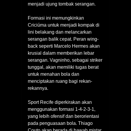
menjadi ujung tombak serangan.
Formasi ini memungkinkan
Criciúma untuk menjadi kompak di
lini belakang dan melancarkan
serangan balik cepat. Peran wing-
back seperti Marcelo Hermes akan
krusial dalam memberikan lebar
serangan. Vagninho, sebagai striker
tunggal, akan memiliki tugas berat
untuk menahan bola dan
menciptakan ruang bagi rekan-
rekannya.
Sport Recife diperkirakan akan
menggunakan formasi 1-4-2-3-1,
yang lebih ofensif dan berorientasi
pada penguasaan bola. Thiago
Couto akan berada di bawah mistar