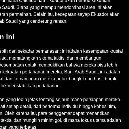
ah, di mana Caicedo dari Ekuador akan beradu kekuatan
b Saudi. Siapa yang mampu mendominasi area ini akan
 arah permainan. Selain itu, kecepatan sayap Ekuador akan
ab Saudi yang cenderung rentan.
n Ini
bih dari sekadar pemanasan; ini adalah kesempatan krusial
kuad, mematangkan skema taktis, dan membangun
h kesempatan untuk membuktikan bahwa mereka bisa lebih
 kekuatan pertahanan mereka. Bagi Arab Saudi, ini adalah
 dan kemampuan mereka untuk bangkit dari hasil buruk,
tuk menstabilkan pertahanan.
an yang lebih jelas tentang sejauh mana persiapan mereka
 setiap detail, dari performa individu hingga kohesi tim,
. Oleh karena itu, para penggemar dapat menantikan
 taktis, dan mungkin minim gol, di mana fokus utama adalah
ngan yang terbatas.