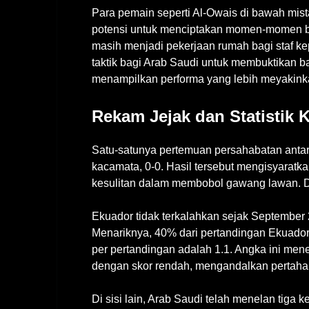
Para pemain seperti Al-Owais di bawah mista
potensi untuk menciptakan momen-momen ber
masih menjadi pekerjaan rumah bagi staf ke
taktik bagi Arab Saudi untuk membuktikan b
menampilkan performa yang lebih meyakink
Rekam Jejak dan Statistik K
Satu-satunya pertemuan persahabatan antara
kacamata, 0-0. Hasil tersebut mengisyaratk
kesulitan dalam membobol gawang lawan. Dat
Ekuador tidak terkalahkan sejak September 
Menariknya, 40% dari pertandingan Ekuador b
per pertandingan adalah 1.1. Angka ini m
dengan skor rendah, mengandalkan pertaha
Di sisi lain, Arab Saudi telah menelan tiga