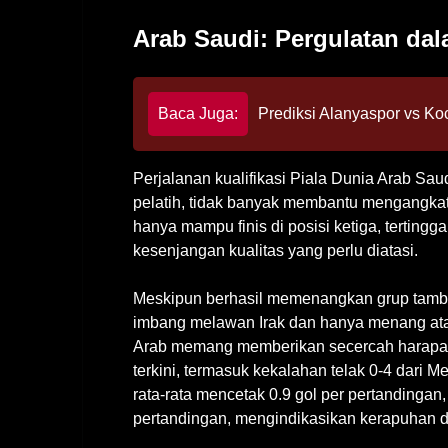
Arab Saudi: Pergulatan dal
Baca Juga:
Prediksi Alanyaspor vs Ko
Perjalanan kualifikasi Piala Dunia Arab Saud
pelatih, tidak banyak membantu mengangkat 
hanya mampu finis di posisi ketiga, terting
kesenjangan kualitas yang perlu diatasi.
Meskipun berhasil memenangkan grup tambaha
imbang melawan Irak dan hanya menang atas
Arab memang memberikan secercah harapan
terkini, termasuk kekalahan telak 0-4 dari 
rata-rata mencetak 0.9 gol per pertandingan,
pertandingan, mengindikasikan kerapuhan di