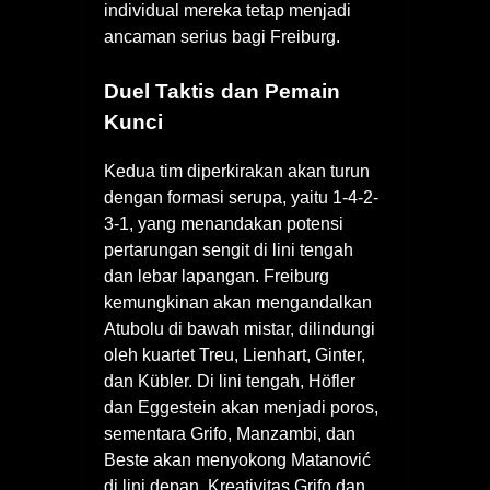
individual mereka tetap menjadi
ancaman serius bagi Freiburg.
Duel Taktis dan Pemain
Kunci
Kedua tim diperkirakan akan turun
dengan formasi serupa, yaitu 1-4-2-
3-1, yang menandakan potensi
pertarungan sengit di lini tengah
dan lebar lapangan. Freiburg
kemungkinan akan mengandalkan
Atubolu di bawah mistar, dilindungi
oleh kuartet Treu, Lienhart, Ginter,
dan Kübler. Di lini tengah, Höfler
dan Eggestein akan menjadi poros,
sementara Grifo, Manzambi, dan
Beste akan menyokong Matanović
di lini depan. Kreativitas Grifo dan