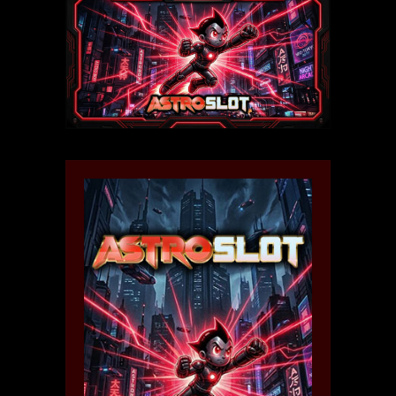
Navigasi
pos