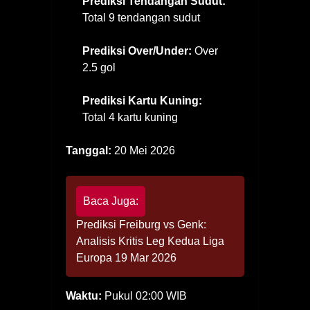
Prediksi Tendangan Sudut:
Total 9 tendangan sudut
Prediksi Over/Under:
Over
2.5 gol
Prediksi Kartu Kuning:
Total 4 kartu kuning
Tanggal:
20 Mei 2026
Baca Juga:
Prediksi Freiburg vs Genk:
Analisis Kritis Leg Kedua Liga
Europa 19 Mar 2026
Waktu:
Pukul 02:00 WIB