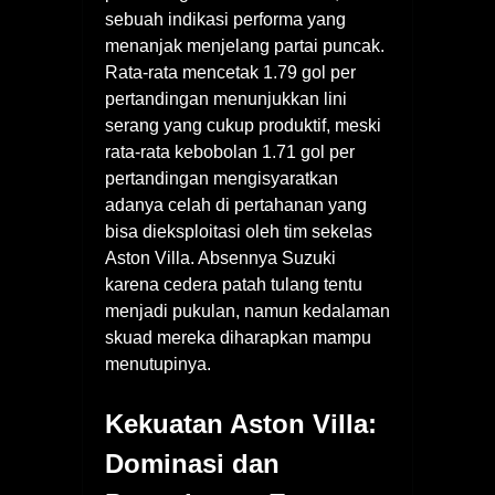
sebuah indikasi performa yang
menanjak menjelang partai puncak.
Rata-rata mencetak 1.79 gol per
pertandingan menunjukkan lini
serang yang cukup produktif, meski
rata-rata kebobolan 1.71 gol per
pertandingan mengisyaratkan
adanya celah di pertahanan yang
bisa dieksploitasi oleh tim sekelas
Aston Villa. Absennya Suzuki
karena cedera patah tulang tentu
menjadi pukulan, namun kedalaman
skuad mereka diharapkan mampu
menutupinya.
Kekuatan Aston Villa:
Dominasi dan