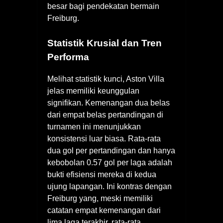
besar bagi pendekatan bermain
Freiburg.
Statistik Krusial dan Tren
Performa
Melihat statistik kunci, Aston Villa
jelas memiliki keunggulan
signifikan. Kemenangan dua belas
dari empat belas pertandingan di
turnamen ini menunjukkan
konsistensi luar biasa. Rata-rata
dua gol per pertandingan dan hanya
kebobolan 0.57 gol per laga adalah
bukti efisiensi mereka di kedua
ujung lapangan. Ini kontras dengan
Freiburg yang, meski memiliki
catatan empat kemenangan dari
lima laga terakhir, rata-rata