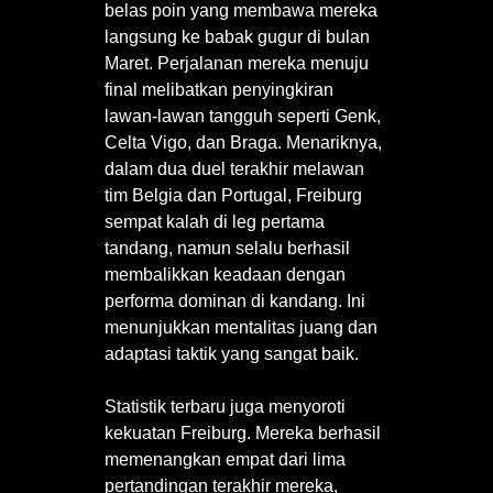
belas poin yang membawa mereka
langsung ke babak gugur di bulan
Maret. Perjalanan mereka menuju
final melibatkan penyingkiran
lawan-lawan tangguh seperti Genk,
Celta Vigo, dan Braga. Menariknya,
dalam dua duel terakhir melawan
tim Belgia dan Portugal, Freiburg
sempat kalah di leg pertama
tandang, namun selalu berhasil
membalikkan keadaan dengan
performa dominan di kandang. Ini
menunjukkan mentalitas juang dan
adaptasi taktik yang sangat baik.
Statistik terbaru juga menyoroti
kekuatan Freiburg. Mereka berhasil
memenangkan empat dari lima
pertandingan terakhir mereka,