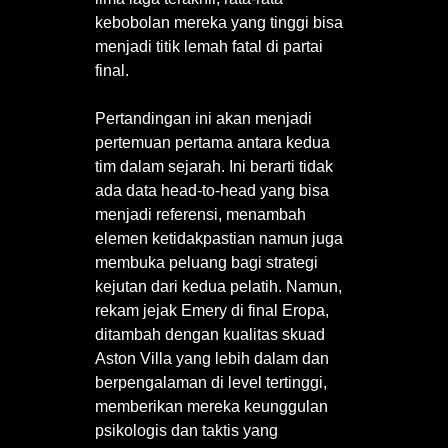
kebobolan mereka yang tinggi bisa
menjadi titik lemah fatal di partai
final.
Pertandingan ini akan menjadi
pertemuan pertama antara kedua
tim dalam sejarah. Ini berarti tidak
ada data head-to-head yang bisa
menjadi referensi, menambah
elemen ketidakpastian namun juga
membuka peluang bagi strategi
kejutan dari kedua pelatih. Namun,
rekam jejak Emery di final Eropa,
ditambah dengan kualitas skuad
Aston Villa yang lebih dalam dan
berpengalaman di level tertinggi,
memberikan mereka keunggulan
psikologis dan taktis yang