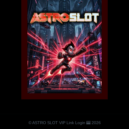
© ASTRO SLOT VIP Link Login 🎰 2026