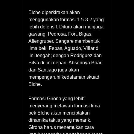
Elche diperkirakan akan
menggunakan formasi 1-5-3-2 yang
lebih defensif. Dituro akan menjaga
gawang; Pedrosa, Fort, Bigas,
Affengruber, Sangare membentuk
lima bek; Febas, Aguado, Villar di
lini tengah; dengan Rodriguez dan
Silva di lini depan. Absennya Boar
dan Santiago juga akan
mempengaruhi kedalaman skuad
Elche.
Formasi Girona yang lebih
menyerang melawan formasi lima
bek Elche akan menciptakan
dinamika taktis yang menarik.
Girona harus menemukan cara