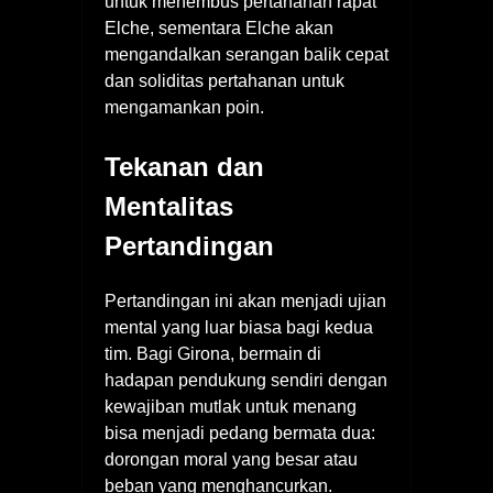
untuk menembus pertahanan rapat
Elche, sementara Elche akan
mengandalkan serangan balik cepat
dan soliditas pertahanan untuk
mengamankan poin.
Tekanan dan
Mentalitas
Pertandingan
Pertandingan ini akan menjadi ujian
mental yang luar biasa bagi kedua
tim. Bagi Girona, bermain di
hadapan pendukung sendiri dengan
kewajiban mutlak untuk menang
bisa menjadi pedang bermata dua:
dorongan moral yang besar atau
beban yang menghancurkan.