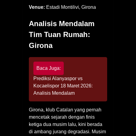
Venue:
Estadi Montilivi, Girona
Analisis Mendalam
Tim Tuan Rumah:
Girona
Baca Juga:
Prediksi Alanyaspor vs
Kocaelispor 18 Maret 2026:
Analisis Mendalam
Girona, klub Catalan yang pernah
mencetak sejarah dengan finis
ketiga dua musim lalu, kini berada
di ambang jurang degradasi. Musim