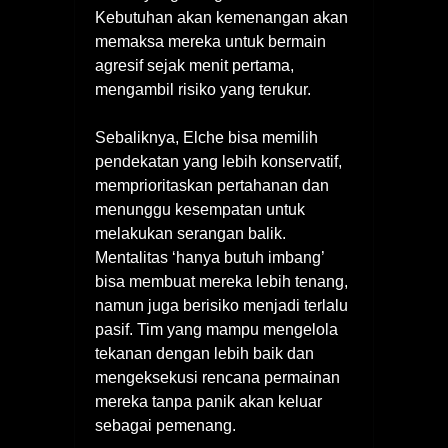
Kebutuhan akan kemenangan akan
memaksa mereka untuk bermain
agresif sejak menit pertama,
mengambil risiko yang terukur.
Sebaliknya, Elche bisa memilih
pendekatan yang lebih konservatif,
memprioritaskan pertahanan dan
menunggu kesempatan untuk
melakukan serangan balik.
Mentalitas ‘hanya butuh imbang’
bisa membuat mereka lebih tenang,
namun juga berisiko menjadi terlalu
pasif. Tim yang mampu mengelola
tekanan dengan lebih baik dan
mengeksekusi rencana permainan
mereka tanpa panik akan keluar
sebagai pemenang.