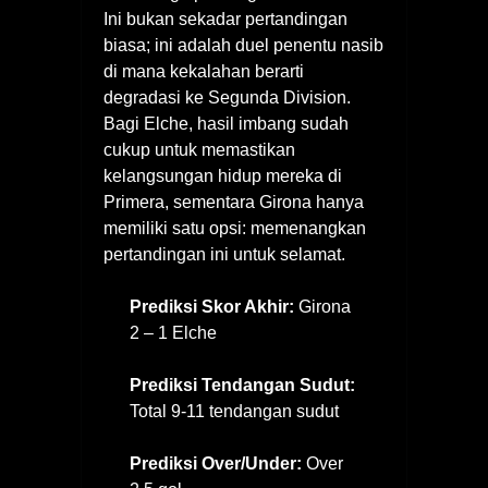
Ini bukan sekadar pertandingan
biasa; ini adalah duel penentu nasib
di mana kekalahan berarti
degradasi ke Segunda Division.
Bagi Elche, hasil imbang sudah
cukup untuk memastikan
kelangsungan hidup mereka di
Primera, sementara Girona hanya
memiliki satu opsi: memenangkan
pertandingan ini untuk selamat.
Prediksi Skor Akhir:
Girona
2 – 1 Elche
Prediksi Tendangan Sudut:
Total 9-11 tendangan sudut
Prediksi Over/Under:
Over