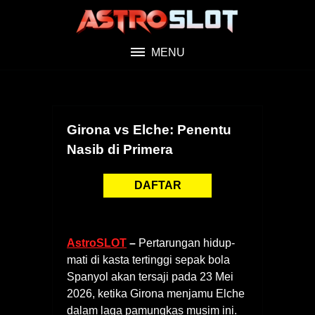
Skip
to
content
MENU
Girona vs Elche: Penentu
Nasib di Primera
DAFTAR
AstroSLOT
–
Pertarungan hidup-
mati di kasta tertinggi sepak bola
Spanyol akan tersaji pada 23 Mei
2026, ketika Girona menjamu Elche
dalam laga pamungkas musim ini.