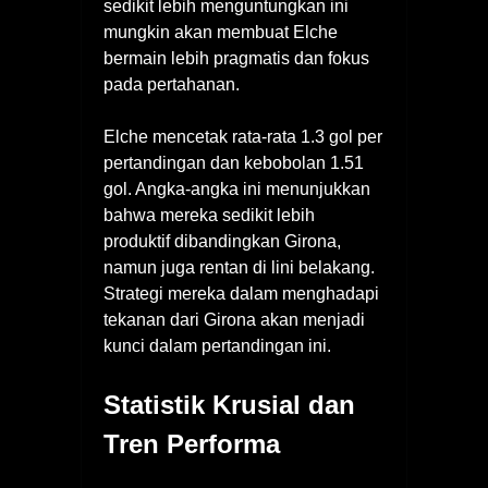
sedikit lebih menguntungkan ini
mungkin akan membuat Elche
bermain lebih pragmatis dan fokus
pada pertahanan.
Elche mencetak rata-rata 1.3 gol per
pertandingan dan kebobolan 1.51
gol. Angka-angka ini menunjukkan
bahwa mereka sedikit lebih
produktif dibandingkan Girona,
namun juga rentan di lini belakang.
Strategi mereka dalam menghadapi
tekanan dari Girona akan menjadi
kunci dalam pertandingan ini.
Statistik Krusial dan
Tren Performa