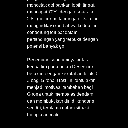
mencetak gol bahkan lebih tinggi,
mencapai 70%, dengan rata-rata
2.81 gol per pertandingan. Data ini
mengindikasikan bahwa kedua tim
cenderung terlibat dalam
pertandingan yang terbuka dengan
potensi banyak gol.
Pertemuan sebelumnya antara
kedua tim pada bulan Desember
berakhir dengan kekalahan telak 0-
3 bagi Girona. Hasil ini tentu akan
menjadi motivasi tambahan bagi
Girona untuk membalas dendam
dan membuktikan diri di kandang
sendiri, terutama dalam situasi
hidup atau mati.