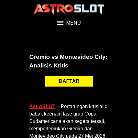
Skip
to
content
MENU
Gremio vs Montevideo City:
Analisis Kritis
DAFTAR
AstroSLOT
–
Pertarungan krusial di
babak keenam fase grup Copa
Sudamericana akan segera tersaji,
mempertemukan Gremio dan
Montevideo City pada 27 Mei 2026.