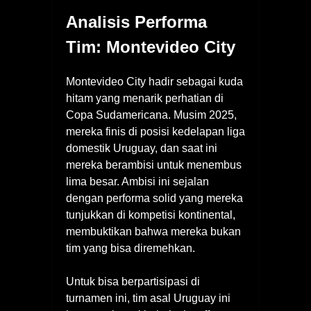
Analisis Performa
Tim: Montevideo City
Montevideo City hadir sebagai kuda
hitam yang menarik perhatian di
Copa Sudamericana. Musim 2025,
mereka finis di posisi kedelapan liga
domestik Uruguay, dan saat ini
mereka berambisi untuk menembus
lima besar. Ambisi ini sejalan
dengan performa solid yang mereka
tunjukkan di kompetisi kontinental,
membuktikan bahwa mereka bukan
tim yang bisa diremehkan.
Untuk bisa berpartisipasi di
turnamen ini, tim asal Uruguay ini