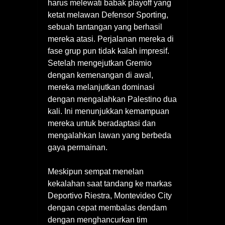
harus melewati babak playoff yang
ketat melawan Defensor Sporting,
sebuah tantangan yang berhasil
mereka atasi. Perjalanan mereka di
fase grup pun tidak kalah impresif.
Setelah mengejutkan Gremio
dengan kemenangan di awal,
mereka melanjutkan dominasi
dengan mengalahkan Palestino dua
kali. Ini menunjukkan kemampuan
mereka untuk beradaptasi dan
mengalahkan lawan yang berbeda
gaya permainan.
Meskipun sempat menelan
kekalahan saat tandang ke markas
Deportivo Riestra, Montevideo City
dengan cepat membalas dendam
dengan menghancurkan tim