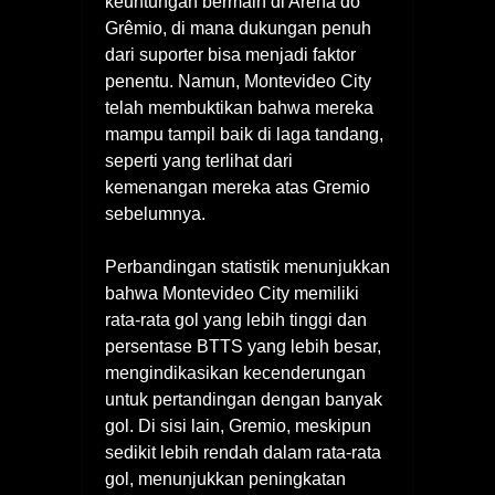
keuntungan bermain di Arena do
Grêmio, di mana dukungan penuh
dari suporter bisa menjadi faktor
penentu. Namun, Montevideo City
telah membuktikan bahwa mereka
mampu tampil baik di laga tandang,
seperti yang terlihat dari
kemenangan mereka atas Gremio
sebelumnya.
Perbandingan statistik menunjukkan
bahwa Montevideo City memiliki
rata-rata gol yang lebih tinggi dan
persentase BTTS yang lebih besar,
mengindikasikan kecenderungan
untuk pertandingan dengan banyak
gol. Di sisi lain, Gremio, meskipun
sedikit lebih rendah dalam rata-rata
gol, menunjukkan peningkatan