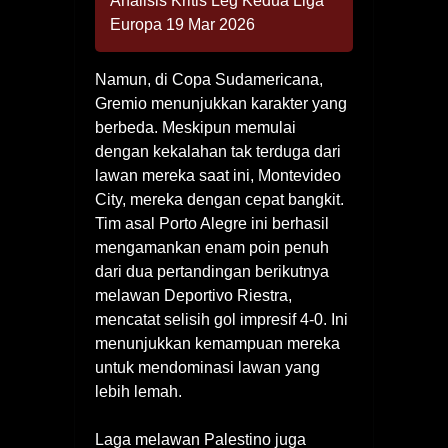
Analisis Kritis Leg Kedua Liga
Europa 19 Mar 2026
Namun, di Copa Sudamericana,
Gremio menunjukkan karakter yang
berbeda. Meskipun memulai
dengan kekalahan tak terduga dari
lawan mereka saat ini, Montevideo
City, mereka dengan cepat bangkit.
Tim asal Porto Alegre ini berhasil
mengamankan enam poin penuh
dari dua pertandingan berikutnya
melawan Deportivo Riestra,
mencatat selisih gol impresif 4-0. Ini
menunjukkan kemampuan mereka
untuk mendominasi lawan yang
lebih lemah.
Laga melawan Palestino juga