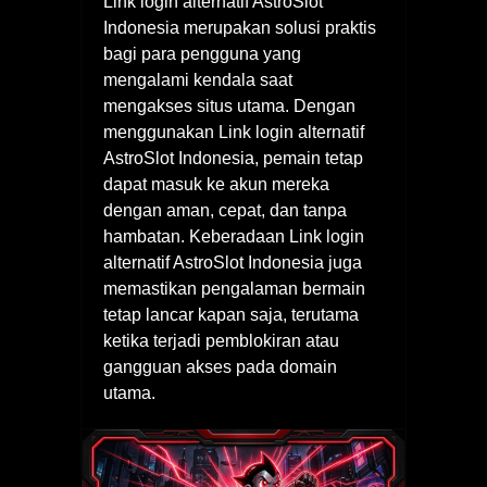
Link login alternatif AstroSlot
Indonesia merupakan solusi praktis
bagi para pengguna yang
mengalami kendala saat
mengakses situs utama. Dengan
menggunakan Link login alternatif
AstroSlot Indonesia, pemain tetap
dapat masuk ke akun mereka
dengan aman, cepat, dan tanpa
hambatan. Keberadaan Link login
alternatif AstroSlot Indonesia juga
memastikan pengalaman bermain
tetap lancar kapan saja, terutama
ketika terjadi pemblokiran atau
gangguan akses pada domain
utama.