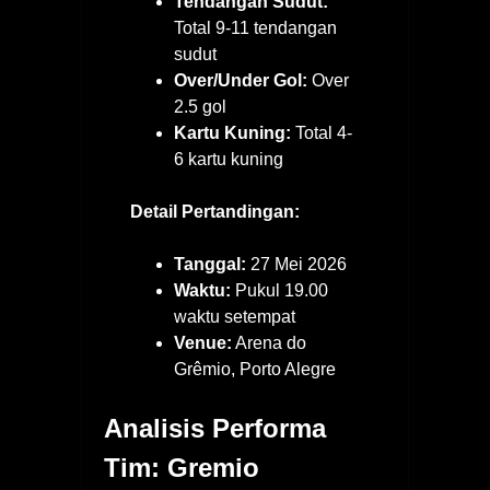
Tendangan Sudut:
Total 9-11 tendangan
sudut
Over/Under Gol:
Over
2.5 gol
Kartu Kuning:
Total 4-
6 kartu kuning
Detail Pertandingan:
Tanggal:
27 Mei 2026
Waktu:
Pukul 19.00
waktu setempat
Venue:
Arena do
Grêmio, Porto Alegre
Analisis Performa
Tim: Gremio