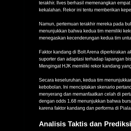
terakhir. Ilves berhasil memenangkan empat
kekalahan. Rekor ini tentu memberikan kepe
Namun, pertemuan terakhir mereka pada bul
menunjukkan bahwa kedua tim memiliki kekuat
menegaskan kecenderungan kedua tim untuk
Faktor kandang di Bolt Arena diperkirakan 
suporter dan adaptasi terhadap lapangan bi
Mengingat HJK memiliki rekor kandang yang k
Secara keseluruhan, kedua tim menunjukka
kebobolan. Ini menciptakan skenario pertan
menyerang dan memanfaatkan celah di pert
dengan odds 1.68 menunjukkan bahwa bursa 
karena faktor kandang dan performa di Piala
Analisis Taktis dan Prediks