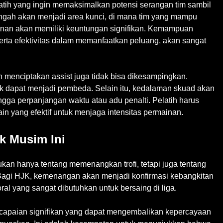
elatih yang ingin memaksimalkan potensi serangan tim sambil
engah akan menjadi area kunci, di mana tim yang mampu
nan akan memiliki keuntungan signifikan. Kemampuan
serta efektivitas dalam memanfaatkan peluang, akan sangat
 menciptakan assist juga tidak bisa dikesampingkan.
 dapat menjadi pembeda. Selain itu, kedalaman skuad akan
hingga perpanjangan waktu atau adu penalti. Pelatih harus
n yang efektif untuk menjaga intensitas permainan.
k Musim Ini
bukan hanya tentang memenangkan trofi, tetapi juga tentang
gi HJK, kemenangan akan menjadi konfirmasi kebangkitan
l yang sangat dibutuhkan untuk bersaing di liga.
encapaian signifikan yang dapat mengembalikan kepercayaan