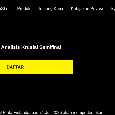
oSLot
Produk
Tentang Kami
Kebijakan Privasi
Sy
 Analisis Krusial Semifinal
DAFTAR
nal Piala Finlandia pada 1 Juli 2026 akan mempertemukan