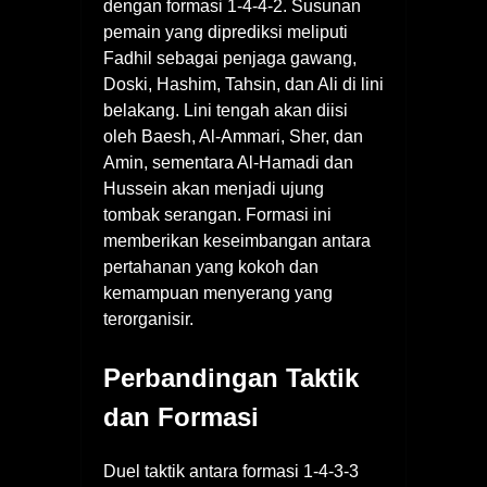
dengan formasi 1-4-4-2. Susunan
pemain yang diprediksi meliputi
Fadhil sebagai penjaga gawang,
Doski, Hashim, Tahsin, dan Ali di lini
belakang. Lini tengah akan diisi
oleh Baesh, Al-Ammari, Sher, dan
Amin, sementara Al-Hamadi dan
Hussein akan menjadi ujung
tombak serangan. Formasi ini
memberikan keseimbangan antara
pertahanan yang kokoh dan
kemampuan menyerang yang
terorganisir.
Perbandingan Taktik
dan Formasi
Duel taktik antara formasi 1-4-3-3