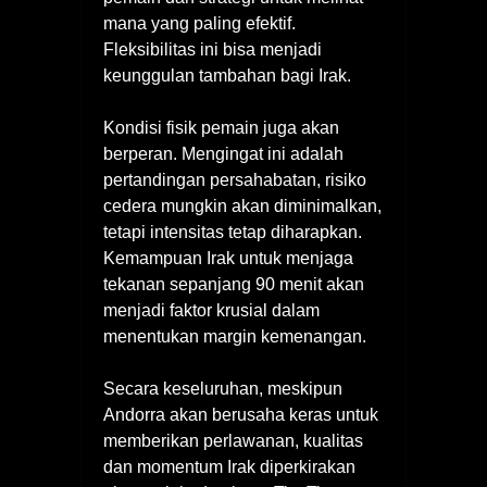
mana yang paling efektif.
Fleksibilitas ini bisa menjadi
keunggulan tambahan bagi Irak.
Kondisi fisik pemain juga akan
berperan. Mengingat ini adalah
pertandingan persahabatan, risiko
cedera mungkin akan diminimalkan,
tetapi intensitas tetap diharapkan.
Kemampuan Irak untuk menjaga
tekanan sepanjang 90 menit akan
menjadi faktor krusial dalam
menentukan margin kemenangan.
Secara keseluruhan, meskipun
Andorra akan berusaha keras untuk
memberikan perlawanan, kualitas
dan momentum Irak diperkirakan