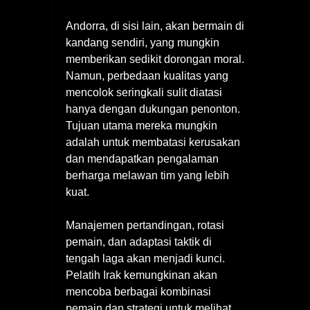
Andorra, di sisi lain, akan bermain di
kandang sendiri, yang mungkin
memberikan sedikit dorongan moral.
Namun, perbedaan kualitas yang
mencolok seringkali sulit diatasi
hanya dengan dukungan penonton.
Tujuan utama mereka mungkin
adalah untuk membatasi kerusakan
dan mendapatkan pengalaman
berharga melawan tim yang lebih
kuat.
Manajemen pertandingan, rotasi
pemain, dan adaptasi taktik di
tengah laga akan menjadi kunci.
Pelatih Irak kemungkinan akan
mencoba berbagai kombinasi
pemain dan strategi untuk melihat