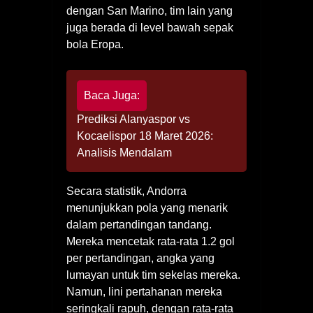
dengan San Marino, tim lain yang
juga berada di level bawah sepak
bola Eropa.
Baca Juga:
Prediksi Alanyaspor vs
Kocaelispor 18 Maret 2026:
Analisis Mendalam
Secara statistik, Andorra
menunjukkan pola yang menarik
dalam pertandingan tandang.
Mereka mencetak rata-rata 1.2 gol
per pertandingan, angka yang
lumayan untuk tim sekelas mereka.
Namun, lini pertahanan mereka
seringkali rapuh, dengan rata-rata