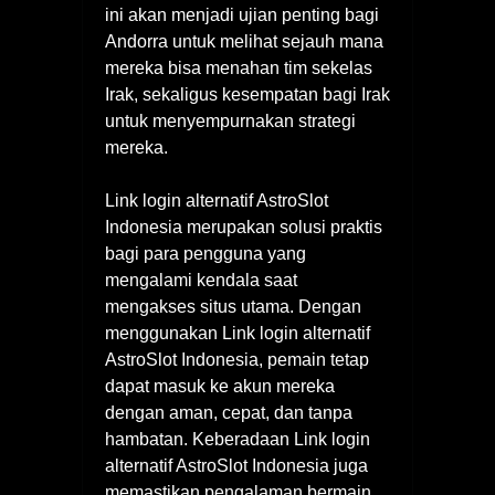
ini akan menjadi ujian penting bagi
Andorra untuk melihat sejauh mana
mereka bisa menahan tim sekelas
Irak, sekaligus kesempatan bagi Irak
untuk menyempurnakan strategi
mereka.
Link login alternatif AstroSlot
Indonesia merupakan solusi praktis
bagi para pengguna yang
mengalami kendala saat
mengakses situs utama. Dengan
menggunakan Link login alternatif
AstroSlot Indonesia, pemain tetap
dapat masuk ke akun mereka
dengan aman, cepat, dan tanpa
hambatan. Keberadaan Link login
alternatif AstroSlot Indonesia juga
memastikan pengalaman bermain