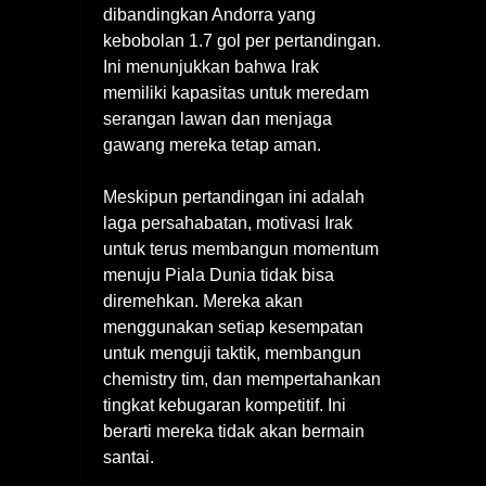
dibandingkan Andorra yang
kebobolan 1.7 gol per pertandingan.
Ini menunjukkan bahwa Irak
memiliki kapasitas untuk meredam
serangan lawan dan menjaga
gawang mereka tetap aman.
Meskipun pertandingan ini adalah
laga persahabatan, motivasi Irak
untuk terus membangun momentum
menuju Piala Dunia tidak bisa
diremehkan. Mereka akan
menggunakan setiap kesempatan
untuk menguji taktik, membangun
chemistry tim, dan mempertahankan
tingkat kebugaran kompetitif. Ini
berarti mereka tidak akan bermain
santai.