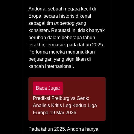
Andorra, sebuah negara kecil di
Eropa, secara historis dikenal
sebagai tim
underdog
yang
konsisten. Reputasi ini tidak banyak
berubah dalam beberapa tahun
terakhir, termasuk pada tahun 2025.
Performa mereka menunjukkan
perjuangan yang signifikan di
kancah internasional.
Baca Juga:
Prediksi Freiburg vs Genk:
Analisis Kritis Leg Kedua Liga
Europa 19 Mar 2026
Pada tahun 2025, Andorra hanya