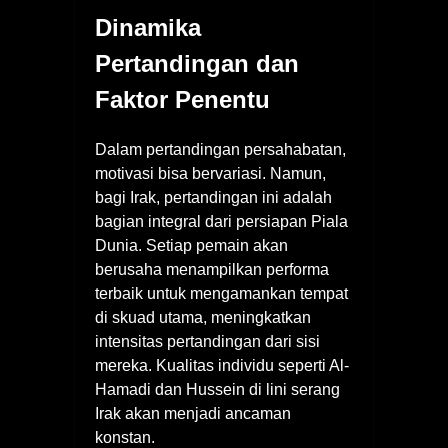
Dinamika
Pertandingan dan
Faktor Penentu
Dalam pertandingan persahabatan,
motivasi bisa bervariasi. Namun,
bagi Irak, pertandingan ini adalah
bagian integral dari persiapan Piala
Dunia. Setiap pemain akan
berusaha menampilkan performa
terbaik untuk mengamankan tempat
di skuad utama, meningkatkan
intensitas pertandingan dari sisi
mereka. Kualitas individu seperti Al-
Hamadi dan Hussein di lini serang
Irak akan menjadi ancaman
konstan.