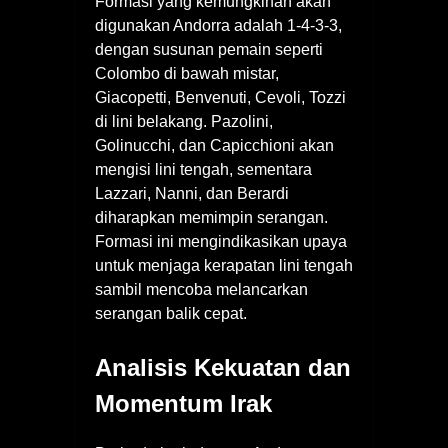
Formasi yang kemungkinan akan
digunakan Andorra adalah 1-4-3-3,
dengan susunan pemain seperti
Colombo di bawah mistar,
Giacopetti, Benvenuti, Cevoli, Tozzi
di lini belakang. Pazolini,
Golinucchi, dan Capicchioni akan
mengisi lini tengah, sementara
Lazzari, Nanni, dan Berardi
diharapkan memimpin serangan.
Formasi ini mengindikasikan upaya
untuk menjaga kerapatan lini tengah
sambil mencoba melancarkan
serangan balik cepat.
Analisis Kekuatan dan
Momentum Irak