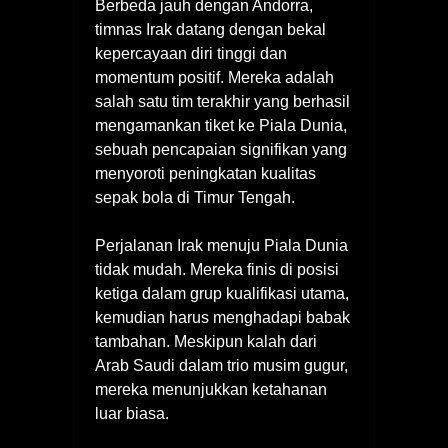
Berbeda jauh dengan Andorra,
timnas Irak datang dengan bekal
kepercayaan diri tinggi dan
momentum positif. Mereka adalah
salah satu tim terakhir yang berhasil
mengamankan tiket ke Piala Dunia,
sebuah pencapaian signifikan yang
menyoroti peningkatan kualitas
sepak bola di Timur Tengah.
Perjalanan Irak menuju Piala Dunia
tidak mudah. Mereka finis di posisi
ketiga dalam grup kualifikasi utama,
kemudian harus menghadapi babak
tambahan. Meskipun kalah dari
Arab Saudi dalam trio musim gugur,
mereka menunjukkan ketahanan
luar biasa.