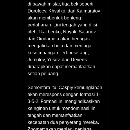
di bawah mistar, tiga bek seperti
Dorofeev, Khvalko, dan Kalmuratov
akan membentuk benteng
pertahanan. Lini tengah yang diisi
oleh Tkachenko, Noyok, Satanov,
dan Oindamola akan bertugas
mengalirkan bola dan menjaga
keseimbangan. Di lini serang,
Jumotov, Yusov, dan Devens
diharapkan dapat memanfaatkan
setiap peluang.
Sementara itu, Caspiy kemungkinan
akan merespons dengan formasi 1-
3-5-2. Formasi ini mengindikasikan
keinginan untuk mendominasi lini
tengah dan memanfaatkan
kecepatan dua penyerang mereka.
Zhomart akan menjadi penjaga