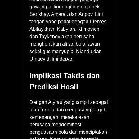
gawang, dilindungi oleh trio bek
Serikbay, Amaral, dan Aripov. Lini
tengah yang padat dengan Elemes,
Abilaykhan, Kabylan, Klimovich,
dan Taykenov akan berusaha
menghentikan aliran bola lawan
sekaligus menyuplai Nlandu dan
Umaev di lini depan.
Implikasi Taktis dan
Prediksi Hasil
Dengan Atyrau yang tampil sebagai
tuan rumah dan mengusung target
kemenangan, mereka akan
berusaha mendominasi
penguasaan bola dan menciptakan