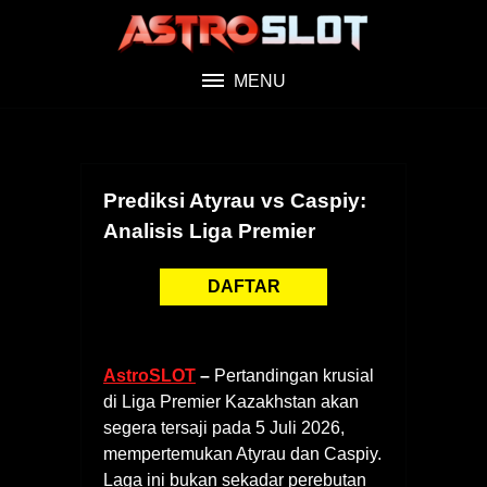
Skip
to
content
MENU
Prediksi Atyrau vs Caspiy:
Analisis Liga Premier
DAFTAR
AstroSLOT
–
Pertandingan krusial
di Liga Premier Kazakhstan akan
segera tersaji pada 5 Juli 2026,
mempertemukan Atyrau dan Caspiy.
Laga ini bukan sekadar perebutan