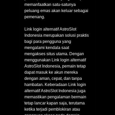
memanfaatkan satu-satunya
peluang emas akan keluar sebagai
pemenang.
Link login alternatif AstroSlot
Indonesia merupakan solusi praktis
bagi para pengguna yang
mengalami kendala saat
mengakses situs utama. Dengan
menggunakan Link login alternatif
AstroSlot Indonesia, pemain tetap
dapat masuk ke akun mereka
dengan aman, cepat, dan tanpa
hambatan. Keberadaan Link login
alternatif AstroSlot Indonesia juga
memastikan pengalaman bermain
tetap lancar kapan saja, terutama
ketika terjadi pemblokiran atau