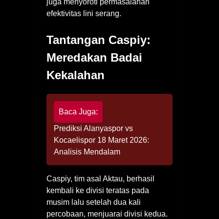
juga menyoroti permasalahan
efektivitas lini serang.
Tantangan Caspiy:
Meredakan Badai
Kekalahan
Baca Juga:
Prediksi Alanyaspor vs
Kocaelispor 18 Maret 2026:
Analisis Mendalam
Caspiy, tim asal Aktau, berhasil
kembali ke divisi teratas pada
musim lalu setelah dua kali
percobaan, menjuarai divisi kedua.