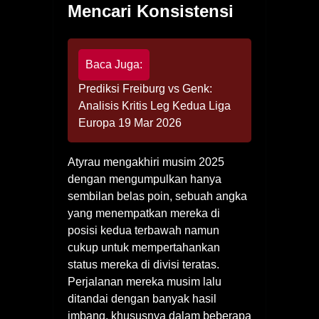
Mencari Konsistensi
Baca Juga:
Prediksi Freiburg vs Genk:
Analisis Kritis Leg Kedua Liga
Europa 19 Mar 2026
Atyrau mengakhiri musim 2025
dengan mengumpulkan hanya
sembilan belas poin, sebuah angka
yang menempatkan mereka di
posisi kedua terbawah namun
cukup untuk mempertahankan
status mereka di divisi teratas.
Perjalanan mereka musim lalu
ditandai dengan banyak hasil
imbang, khususnya dalam beberapa