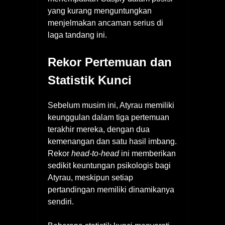
yang kurang menguntungkan
menjelmakan ancaman serius di
laga tandang ini.
Rekor Pertemuan dan
Statistik Kunci
Sebelum musim ini, Atyrau memiliki
keunggulan dalam tiga pertemuan
terakhir mereka, dengan dua
kemenangan dan satu hasil imbang.
Rekor
head-to-head
ini memberikan
sedikit keuntungan psikologis bagi
Atyrau, meskipun setiap
pertandingan memiliki dinamikanya
sendiri.