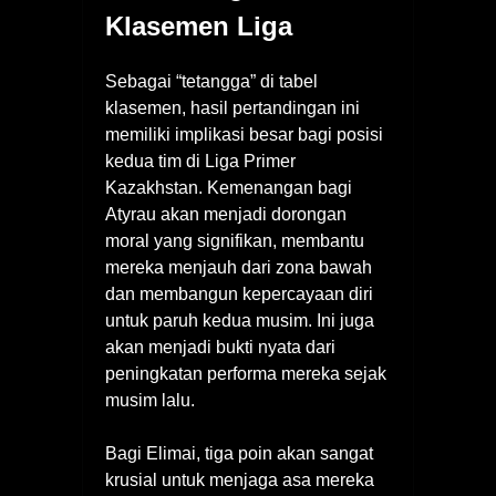
Klasemen Liga
Sebagai “tetangga” di tabel
klasemen, hasil pertandingan ini
memiliki implikasi besar bagi posisi
kedua tim di Liga Primer
Kazakhstan. Kemenangan bagi
Atyrau akan menjadi dorongan
moral yang signifikan, membantu
mereka menjauh dari zona bawah
dan membangun kepercayaan diri
untuk paruh kedua musim. Ini juga
akan menjadi bukti nyata dari
peningkatan performa mereka sejak
musim lalu.
Bagi Elimai, tiga poin akan sangat
krusial untuk menjaga asa mereka