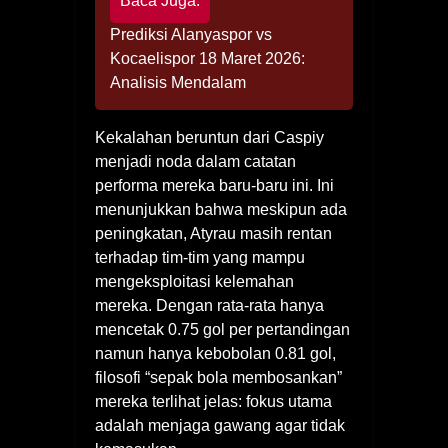
Baca Juga:
Prediksi Alanyaspor vs
Kocaelispor 18 Maret 2026:
Analisis Mendalam
Kekalahan beruntun dari Caspiy
menjadi noda dalam catatan
performa mereka baru-baru ini. Ini
menunjukkan bahwa meskipun ada
peningkatan, Atyrau masih rentan
terhadap tim-tim yang mampu
mengeksploitasi kelemahan
mereka. Dengan rata-rata hanya
mencetak 0.75 gol per pertandingan
namun hanya kebobolan 0.81 gol,
filosofi “sepak bola membosankan”
mereka terlihat jelas: fokus utama
adalah menjaga gawang agar tidak