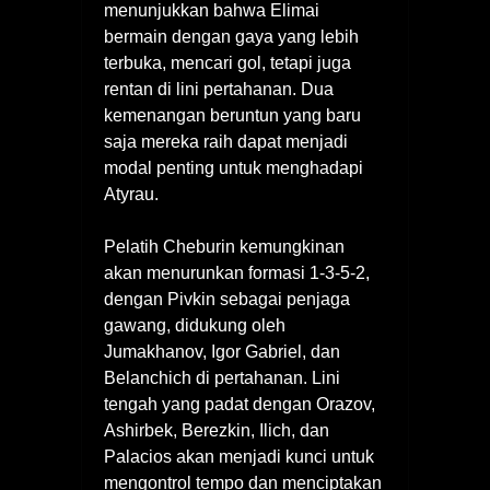
menunjukkan bahwa Elimai
bermain dengan gaya yang lebih
terbuka, mencari gol, tetapi juga
rentan di lini pertahanan. Dua
kemenangan beruntun yang baru
saja mereka raih dapat menjadi
modal penting untuk menghadapi
Atyrau.
Pelatih Cheburin kemungkinan
akan menurunkan formasi 1-3-5-2,
dengan Pivkin sebagai penjaga
gawang, didukung oleh
Jumakhanov, Igor Gabriel, dan
Belanchich di pertahanan. Lini
tengah yang padat dengan Orazov,
Ashirbek, Berezkin, Ilich, dan
Palacios akan menjadi kunci untuk
mengontrol tempo dan menciptakan