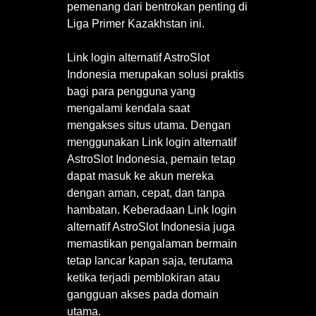
pemenang dari bentrokan penting di
Liga Primer Kazakhstan ini.
Link login alternatif AstroSlot
Indonesia merupakan solusi praktis
bagi para pengguna yang
mengalami kendala saat
mengakses situs utama. Dengan
menggunakan Link login alternatif
AstroSlot Indonesia, pemain tetap
dapat masuk ke akun mereka
dengan aman, cepat, dan tanpa
hambatan. Keberadaan Link login
alternatif AstroSlot Indonesia juga
memastikan pengalaman bermain
tetap lancar kapan saja, terutama
ketika terjadi pemblokiran atau
gangguan akses pada domain
utama.