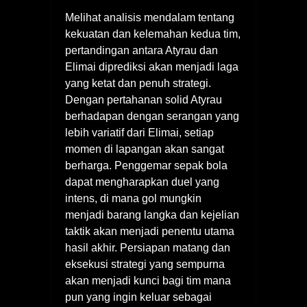
Melihat analisis mendalam tentang
kekuatan dan kelemahan kedua tim,
pertandingan antara Atyrau dan
Elimai diprediksi akan menjadi laga
yang ketat dan penuh strategi.
Dengan pertahanan solid Atyrau
berhadapan dengan serangan yang
lebih variatif dari Elimai, setiap
momen di lapangan akan sangat
berharga. Penggemar sepak bola
dapat mengharapkan duel yang
intens, di mana gol mungkin
menjadi barang langka dan kejelian
taktik akan menjadi penentu utama
hasil akhir. Persiapan matang dan
eksekusi strategi yang sempurna
akan menjadi kunci bagi tim mana
pun yang ingin keluar sebagai