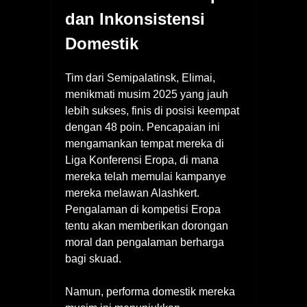
dan Inkonsistensi
Domestik
Tim dari Semipalatinsk, Elimai,
menikmati musim 2025 yang jauh
lebih sukses, finis di posisi keempat
dengan 48 poin. Pencapaian ini
mengamankan tempat mereka di
Liga Konferensi Eropa, di mana
mereka telah memulai kampanye
mereka melawan Alashkert.
Pengalaman di kompetisi Eropa
tentu akan memberikan dorongan
moral dan pengalaman berharga
bagi skuad.
Namun, performa domestik mereka