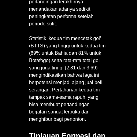
pertandingan terakhirnya,
menandakan adanya sedikit
peningkatan performa setelah
periode sulit.
Statistik ‘kedua tim mencetak gol’
(BTTS) yang tinggi untuk kedua tim
(69% untuk Bahia dan 81% untuk
Botafogo) serta rata-rata total gol
yang juga tinggi (2.81 dan 3.69)
mengindikasikan bahwa laga ini
berpotensi menjadi ajang jual beli
serangan. Pertahanan kedua tim
tampak sama-sama rapuh, yang
bisa membuat pertandingan
berjalan sangat terbuka dan
menghibur bagi penonton.
Tinjauan Formasi dan