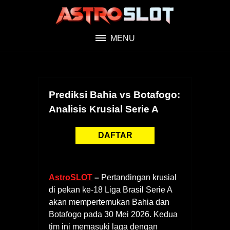
Skip
to
content
MENU
Prediksi Bahia vs Botafogo:
Analisis Krusial Serie A
DAFTAR
AstroSLOT
–
Pertandingan krusial
di pekan ke-18 Liga Brasil Serie A
akan mempertemukan Bahia dan
Botafogo pada 30 Mei 2026. Kedua
tim ini memasuki laga dengan