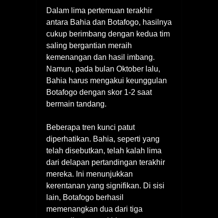
Dalam lima pertemuan terakhir
antara Bahia dan Botafogo, hasilnya
cukup berimbang dengan kedua tim
saling bergantian meraih
kemenangan dan hasil imbang.
Namun, pada bulan Oktober lalu,
Bahia harus mengakui keunggulan
Botafogo dengan skor 1-2 saat
bermain tandang.
Beberapa tren kunci patut
diperhatikan. Bahia, seperti yang
telah disebutkan, telah kalah lima
dari delapan pertandingan terakhir
mereka. Ini menunjukkan
kerentanan yang signifikan. Di sisi
lain, Botafogo berhasil
memenangkan dua dari tiga