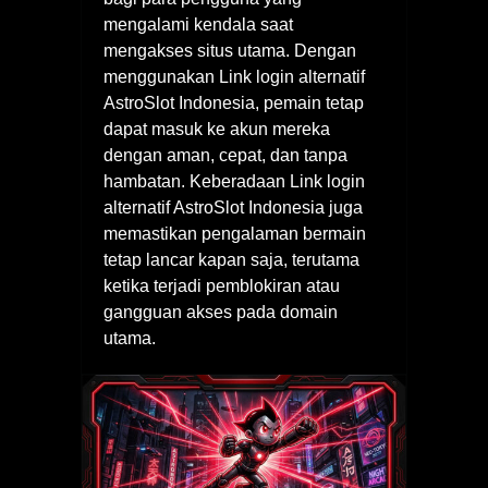
mengalami kendala saat
mengakses situs utama. Dengan
menggunakan Link login alternatif
AstroSlot Indonesia, pemain tetap
dapat masuk ke akun mereka
dengan aman, cepat, dan tanpa
hambatan. Keberadaan Link login
alternatif AstroSlot Indonesia juga
memastikan pengalaman bermain
tetap lancar kapan saja, terutama
ketika terjadi pemblokiran atau
gangguan akses pada domain
utama.