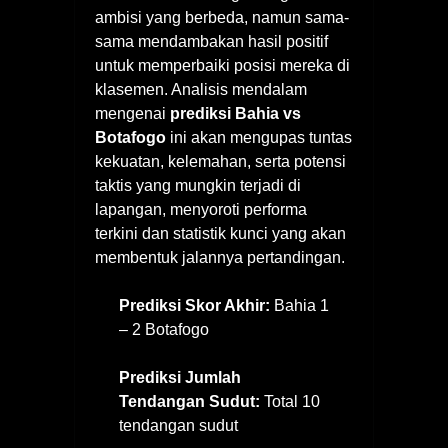
ambisi yang berbeda, namun sama-
sama mendambakan hasil positif
untuk memperbaiki posisi mereka di
klasemen. Analisis mendalam
mengenai
prediksi Bahia vs
Botafogo
ini akan mengupas tuntas
kekuatan, kelemahan, serta potensi
taktis yang mungkin terjadi di
lapangan, menyoroti performa
terkini dan statistik kunci yang akan
membentuk jalannya pertandingan.
Prediksi Skor Akhir:
Bahia 1
– 2 Botafogo
Prediksi Jumlah
Tendangan Sudut:
Total 10
tendangan sudut