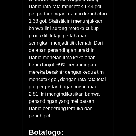
Bahia rata-rata mencetak 1.44 gol
per pertandingan, namun kebobolan
1.38 gol. Statistik ini menunjukkan
bahwa lini serang mereka cukup
produktif, tetapi pertahanan
seringkali menjadi titik lemah. Dari
delapan pertandingan terakhir,
Bahia menelan lima kekalahan.
Lebih lanjut, 69% pertandingan
mereka berakhir dengan kedua tim
mencetak gol, dengan rata-rata total
gol per pertandingan mencapai
2.81. Ini mengindikasikan bahwa
pertandingan yang melibatkan
Bahia cenderung terbuka dan
penuh gol.
Botafogo: