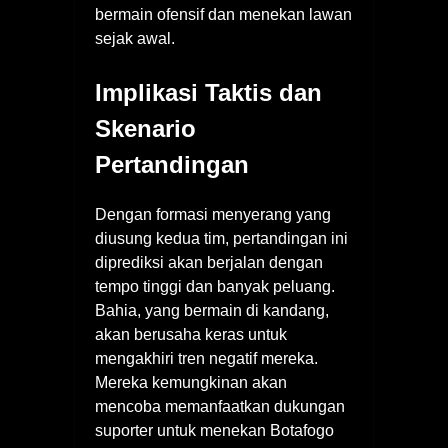
bermain ofensif dan menekan lawan
sejak awal.
Implikasi Taktis dan
Skenario
Pertandingan
Dengan formasi menyerang yang
diusung kedua tim, pertandingan ini
diprediksi akan berjalan dengan
tempo tinggi dan banyak peluang.
Bahia, yang bermain di kandang,
akan berusaha keras untuk
mengakhiri tren negatif mereka.
Mereka kemungkinan akan
mencoba memanfaatkan dukungan
suporter untuk menekan Botafogo