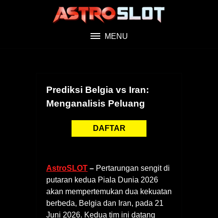
Skip
to
content
MENU
Prediksi Belgia vs Iran:
Menganalisis Peluang
DAFTAR
AstroSLOT
–
Pertarungan sengit di
putaran kedua Piala Dunia 2026
akan mempertemukan dua kekuatan
berbeda, Belgia dan Iran, pada 21
Juni 2026. Kedua tim ini datang