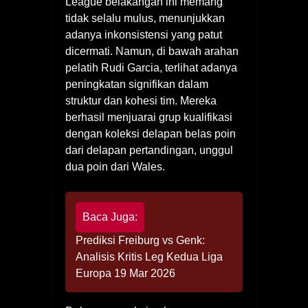
League belakangan ini memang
tidak selalu mulus, menunjukkan
adanya inkonsistensi yang patut
dicermati. Namun, di bawah arahan
pelatih Rudi Garcia, terlihat adanya
peningkatan signifikan dalam
struktur dan kohesi tim. Mereka
berhasil menjuarai grup kualifikasi
dengan koleksi delapan belas poin
dari delapan pertandingan, unggul
dua poin dari Wales.
Baca Juga:
Prediksi Freiburg vs Genk:
Analisis Kritis Leg Kedua Liga
Europa 19 Mar 2026