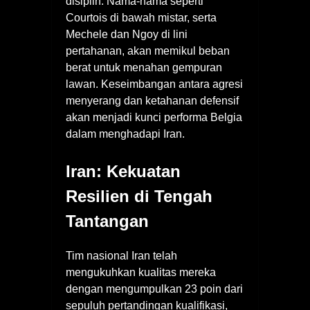
disiplin. Nama-nama seperti
Courtois di bawah mistar, serta
Mechele dan Ngoy di lini
pertahanan, akan memikul beban
berat untuk menahan gempuran
lawan. Keseimbangan antara agresi
menyerang dan ketahanan defensif
akan menjadi kunci performa Belgia
dalam menghadapi Iran.
Iran: Kekuatan
Resilien di Tengah
Tantangan
Tim nasional Iran telah
mengukuhkan kualitas mereka
dengan mengumpulkan 23 poin dari
sepuluh pertandingan kualifikasi,