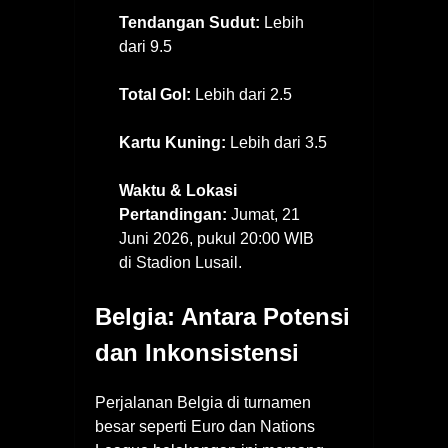
Tendangan Sudut:
Lebih
dari 9.5
Total Gol:
Lebih dari 2.5
Kartu Kuning:
Lebih dari 3.5
Waktu & Lokasi
Pertandingan:
Jumat, 21
Juni 2026, pukul 20:00 WIB
di Stadion Lusail.
Belgia: Antara Potensi
dan Inkonsistensi
Perjalanan Belgia di turnamen
besar seperti Euro dan Nations