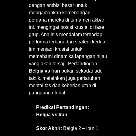
dengan ambisi besar untuk
mengamankan kemenangan
perdana mereka di turnamen akbar
ini, mengingat posisi krusial di fase
grup. Analisis mendalam terhadap
performa terbaru dan strategi kedua
tim menjadi krusial untuk
memahami dinamika lapangan hijau
yang akan tersaji. Pertandingan
Belgia vs Iran
bukan sekadar adu
taktik, melainkan juga pertaruhan
mentalitas dan keberlanjutan di
panggung global.
Prediksi Pertandingan:
Belgia vs Iran
Skor Akhir:
Belgia 2 – Iran 1