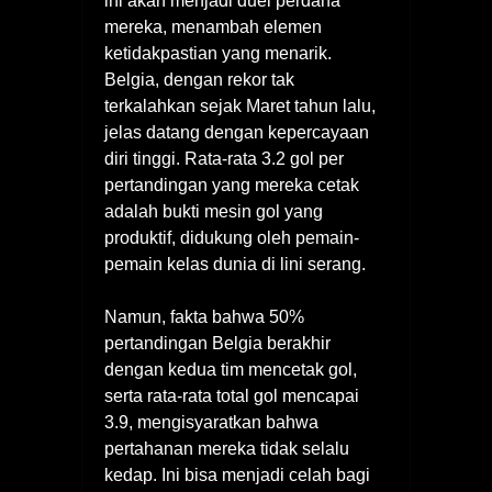
ini akan menjadi duel perdana
mereka, menambah elemen
ketidakpastian yang menarik.
Belgia, dengan rekor tak
terkalahkan sejak Maret tahun lalu,
jelas datang dengan kepercayaan
diri tinggi. Rata-rata 3.2 gol per
pertandingan yang mereka cetak
adalah bukti mesin gol yang
produktif, didukung oleh pemain-
pemain kelas dunia di lini serang.
Namun, fakta bahwa 50%
pertandingan Belgia berakhir
dengan kedua tim mencetak gol,
serta rata-rata total gol mencapai
3.9, mengisyaratkan bahwa
pertahanan mereka tidak selalu
kedap. Ini bisa menjadi celah bagi