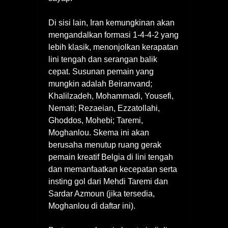
Di sisi lain, Iran kemungkinan akan
mengandalkan formasi 1-4-4-2 yang
lebih klasik, menonjolkan kerapatan
lini tengah dan serangan balik
cepat. Susunan pemain yang
mungkin adalah Beiranvand;
Khalilzadeh, Mohammadi, Yousefi,
Nemati; Rezaeian, Ezzatollahi,
Ghoddos, Mohebi; Taremi,
Moghanlou. Skema ini akan
berusaha menutup ruang gerak
pemain kreatif Belgia di lini tengah
dan memanfaatkan kecepatan serta
insting gol dari Mehdi Taremi dan
Sardar Azmoun (jika tersedia,
Moghanlou di daftar ini).