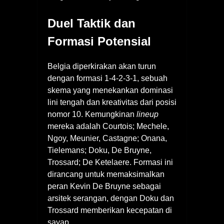
Duel Taktik dan
Formasi Potensial
Belgia diperkirakan akan turun
dengan formasi 1-4-2-3-1, sebuah
skema yang menekankan dominasi
lini tengah dan kreativitas dari posisi
nomor 10. Kemungkinan
lineup
mereka adalah Courtois; Mechele,
Ngoy, Meunier, Castagne; Onana,
Tielemans; Doku, De Bruyne,
Trossard; De Ketelaere. Formasi ini
dirancang untuk memaksimalkan
peran Kevin De Bruyne sebagai
arsitek serangan, dengan Doku dan
Trossard memberikan kecepatan di
sayap.