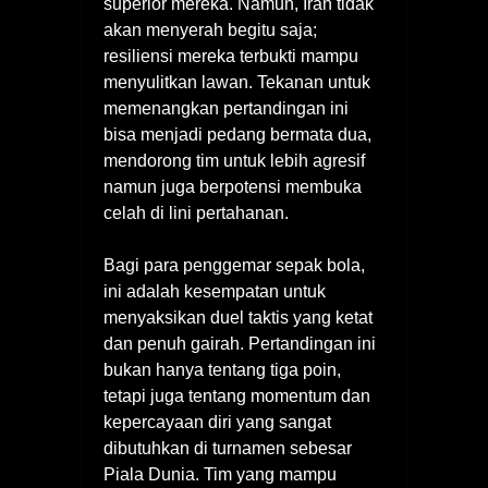
superior mereka. Namun, Iran tidak
akan menyerah begitu saja;
resiliensi mereka terbukti mampu
menyulitkan lawan. Tekanan untuk
memenangkan pertandingan ini
bisa menjadi pedang bermata dua,
mendorong tim untuk lebih agresif
namun juga berpotensi membuka
celah di lini pertahanan.
Bagi para penggemar sepak bola,
ini adalah kesempatan untuk
menyaksikan duel taktis yang ketat
dan penuh gairah. Pertandingan ini
bukan hanya tentang tiga poin,
tetapi juga tentang momentum dan
kepercayaan diri yang sangat
dibutuhkan di turnamen sebesar
Piala Dunia. Tim yang mampu