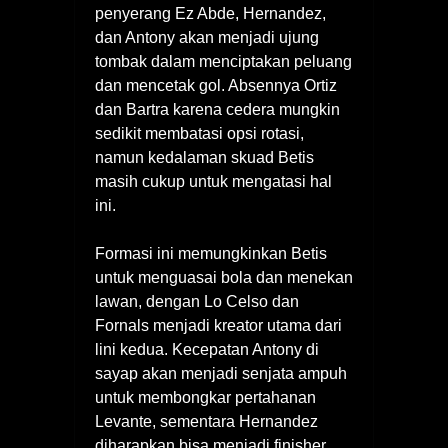
penyerang Ez Abde, Hernandez,
dan Antony akan menjadi ujung
tombak dalam menciptakan peluang
dan mencetak gol. Absennya Ortiz
dan Bartra karena cedera mungkin
sedikit membatasi opsi rotasi,
namun kedalaman skuad Betis
masih cukup untuk mengatasi hal
ini.
Formasi ini memungkinkan Betis
untuk menguasai bola dan menekan
lawan, dengan Lo Celso dan
Fornals menjadi kreator utama dari
lini kedua. Kecepatan Antony di
sayap akan menjadi senjata ampuh
untuk membongkar pertahanan
Levante, sementara Hernandez
diharapkan bisa menjadi finisher