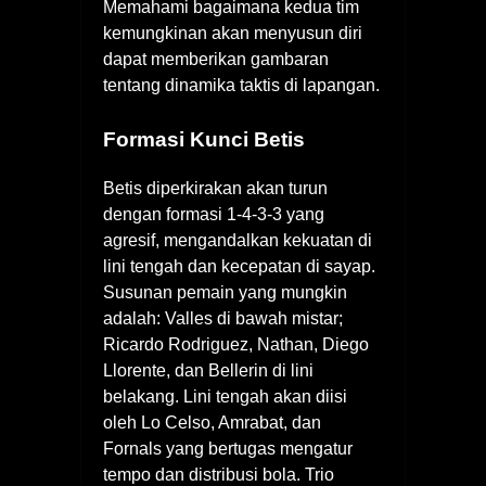
Memahami bagaimana kedua tim
kemungkinan akan menyusun diri
dapat memberikan gambaran
tentang dinamika taktis di lapangan.
Formasi Kunci Betis
Betis diperkirakan akan turun
dengan formasi 1-4-3-3 yang
agresif, mengandalkan kekuatan di
lini tengah dan kecepatan di sayap.
Susunan pemain yang mungkin
adalah: Valles di bawah mistar;
Ricardo Rodriguez, Nathan, Diego
Llorente, dan Bellerin di lini
belakang. Lini tengah akan diisi
oleh Lo Celso, Amrabat, dan
Fornals yang bertugas mengatur
tempo dan distribusi bola. Trio