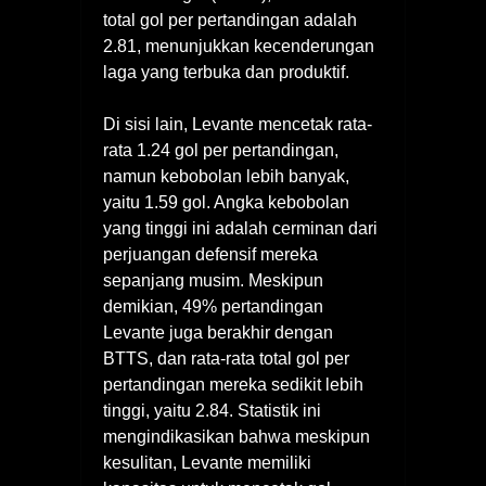
total gol per pertandingan adalah
2.81, menunjukkan kecenderungan
laga yang terbuka dan produktif.
Di sisi lain, Levante mencetak rata-
rata 1.24 gol per pertandingan,
namun kebobolan lebih banyak,
yaitu 1.59 gol. Angka kebobolan
yang tinggi ini adalah cerminan dari
perjuangan defensif mereka
sepanjang musim. Meskipun
demikian, 49% pertandingan
Levante juga berakhir dengan
BTTS, dan rata-rata total gol per
pertandingan mereka sedikit lebih
tinggi, yaitu 2.84. Statistik ini
mengindikasikan bahwa meskipun
kesulitan, Levante memiliki