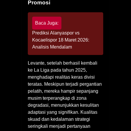
Promosi
Baca Juga:
Prediksi Alanyaspor vs
Kocaelispor 18 Maret 2026:
Analisis Mendalam
Levante, setelah berhasil kembali
ke La Liga pada tahun 2025,
menghadapi realitas keras divisi
teratas. Meskipun terjadi pergantian
pelatih, mereka hampir sepanjang
musim terperangkap di zona
degradasi, menunjukkan kesulitan
adaptasi yang signifikan. Kualitas
skuad dan kedalaman strategi
seringkali menjadi pertanyaan