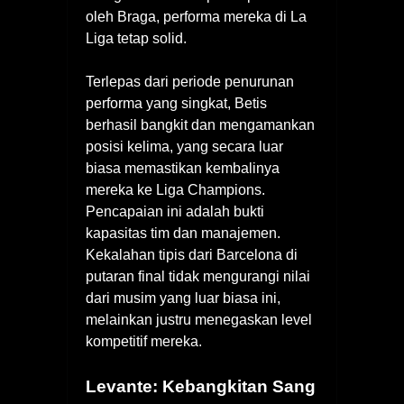
oleh Braga, performa mereka di La
Liga tetap solid.
Terlepas dari periode penurunan
performa yang singkat, Betis
berhasil bangkit dan mengamankan
posisi kelima, yang secara luar
biasa memastikan kembalinya
mereka ke Liga Champions.
Pencapaian ini adalah bukti
kapasitas tim dan manajemen.
Kekalahan tipis dari Barcelona di
putaran final tidak mengurangi nilai
dari musim yang luar biasa ini,
melainkan justru menegaskan level
kompetitif mereka.
Levante: Kebangkitan Sang