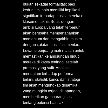
bukan sekadar formalitas; bagi
kedua tim, poin memiliki implikasi
signifikan terhadap posisi mereka di
klasemen akhir. Betis, dengan
ambisi Eropa yang telah terpenuhi,
akan berusaha mempertahankan
momentum dan mengakhiri musim
dengan catatan positif, sementara
Levante berjuang mati-matian untuk
memastikan kelangsungan hidup
mereka di kasta tertinggi setelah
promosi yang sulit. Analisis
mendalam terhadap performa
terkini, statistik kunci, dan strategi
tim akan mengungkap dinamika
yang mungkin terjadi di lapangan,
memberikan gambaran jelas
tentang potensi hasil akhir.