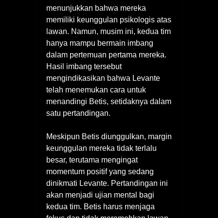
menunjukkan bahwa mereka
memiliki keunggulan psikologis atas
lawan. Namun, musim ini, kedua tim
hanya mampu bermain imbang
dalam pertemuan pertama mereka.
Hasil imbang tersebut
mengindikasikan bahwa Levante
telah menemukan cara untuk
menandingi Betis, setidaknya dalam
satu pertandingan.
Meskipun Betis diunggulkan, margin
keunggulan mereka tidak terlalu
besar, terutama mengingat
momentum positif yang sedang
dinikmati Levante. Pertandingan ini
akan menjadi ujian mental bagi
kedua tim. Betis harus menjaga