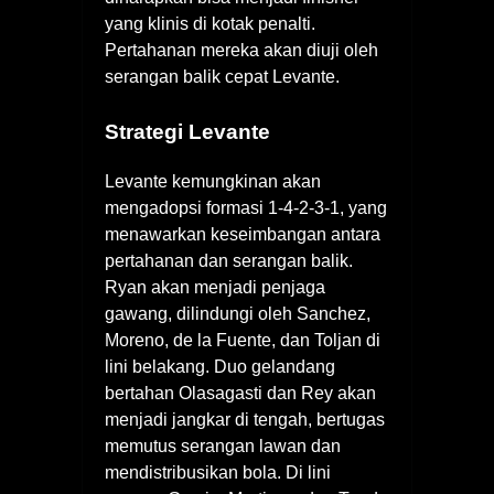
yang klinis di kotak penalti.
Pertahanan mereka akan diuji oleh
serangan balik cepat Levante.
Strategi Levante
Levante kemungkinan akan
mengadopsi formasi 1-4-2-3-1, yang
menawarkan keseimbangan antara
pertahanan dan serangan balik.
Ryan akan menjadi penjaga
gawang, dilindungi oleh Sanchez,
Moreno, de la Fuente, dan Toljan di
lini belakang. Duo gelandang
bertahan Olasagasti dan Rey akan
menjadi jangkar di tengah, bertugas
memutus serangan lawan dan
mendistribusikan bola. Di lini