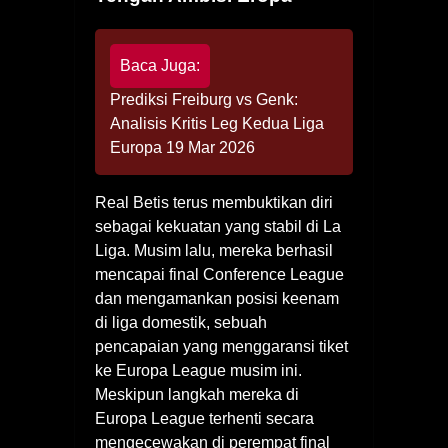
Baca Juga:
Prediksi Freiburg vs Genk:
Analisis Kritis Leg Kedua Liga
Europa 19 Mar 2026
Real Betis terus membuktikan diri
sebagai kekuatan yang stabil di La
Liga. Musim lalu, mereka berhasil
mencapai final Conference League
dan mengamankan posisi keenam
di liga domestik, sebuah
pencapaian yang menggaransi tiket
ke Europa League musim ini.
Meskipun langkah mereka di
Europa League terhenti secara
mengecewakan di perempat final